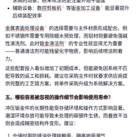
求高的场景，粉末喷涂则更注重外观平整度
辅助设备：
数控剪板机
等
钣金加工设备
能显著提升
后续装配效率
金属表面处理设备
的选择需要与主件材质形成配合。例
如不锈钢件需要专用除蜡水预处理，而铝材则要避免强碱
性清洗剂。此时
钣金清洁剂
的专业性就显得尤为重要
——普通清洁剂可能残留化学物质，影响后续喷涂附着
力。
这些配套投入看似增加了初期成本，但能避免因系统不匹
配导致的返工和损耗。建议在采购主件时就要求供应商提
供完整的工艺链方案，将单件采购升级为系统解决方案。
五、哪些容易被忽视的操作细节会影响使用寿命？
冲压钣金件的长期性能受存储环境和操作方式影响显著。
潮湿环境存放可能导致未处理的碳钢件生锈，而叠放不当
则会造成精密结构件变形。建议：
仓储时用防锈油处理接触面，隔离地面潮气