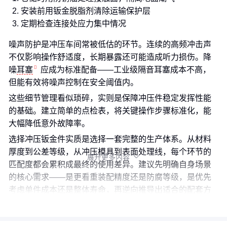
安装前用钣金脱脂剂清除运输保护层
定期检查连接处应力集中情况
噪声防护是冲压车间常被低估的环节。连续的高频冲击声
不仅影响操作舒适度，长期暴露还可能造成听力损伤。降
噪
耳塞
应成为标准配备——工业级隔音耳塞成本不高，
但能有效将噪声控制在安全阈值内。
这些细节管理看似琐碎，实则是保障冲压件稳定发挥性能
的基础。建立简单的点检表，将关键操作步骤标准化，能
大幅降低意外故障率。
选择冲压钣金件实质是选择一套完整的生产体系。从材料
厚度到公差等级，从冲压模具到表面处理线，每个环节的
展开更多内容

匹配度都会累积成最终的使用差异。建议先明确自身场景
的核心需求——是更看重装配精度还是防腐等级，是优先
考虑单件成本还是整体寿命，再逆向推导出适合的配套方
案和使用规范。