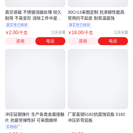
真空退磁 不锈钢消磁处理 经久
30Cr13来图定制 抗渗碳性能高
耐用 不易变形 消除工件中是残
常用的不起皮 耐高温腐蚀
留磁场
真实性已核验
真实性已核验
2
.00
18
.00
￥
/千克
￥
/千克
江苏无锡
江苏无锡
咨询
电话
咨询
电话
冲压锰钢弹片 生产各类金属接触
厂家直销5182抗腐蚀铝板 5182
片 抗疲劳弹性好 可来图做样
冲压折弯铝板
实地验厂