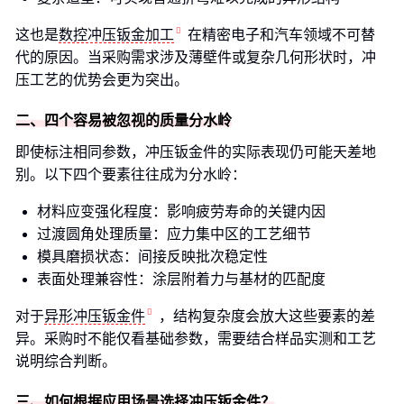
这也是
数控冲压钣金加工
在精密电子和汽车领域不可替
代的原因。当采购需求涉及薄壁件或复杂几何形状时，冲
压工艺的优势会更为突出。
二、四个容易被忽视的质量分水岭
即使标注相同参数，冲压钣金件的实际表现仍可能天差地
别。以下四个要素往往成为分水岭：
材料应变强化程度：影响疲劳寿命的关键内因
过渡圆角处理质量：应力集中区的工艺细节
模具磨损状态：间接反映批次稳定性
表面处理兼容性：涂层附着力与基材的匹配度
对于
异形冲压钣金件
，结构复杂度会放大这些要素的差
异。采购时不能仅看基础参数，需要结合样品实测和工艺
说明综合判断。
三、如何根据应用场景选择冲压钣金件？