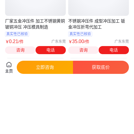
厂家五金冲压件 加工不锈钢黄铜
不锈钢冲压件 成型冲压加工 钣
铍铜冲压 冲压模具制造
金冲压折弯代加工
真实性已核验
真实性已核验
0
.21
35
.00
￥
/件
￥
/件
广东东莞
广东东莞
咨询
电话
咨询
电话
立即咨询
获取底价
主页
可做薄板加工件3003铝板 3003
金属五金件冲压加工 散热器片模
冲压折弯铝板
组铝制品 不锈钢拉伸件 汽车配