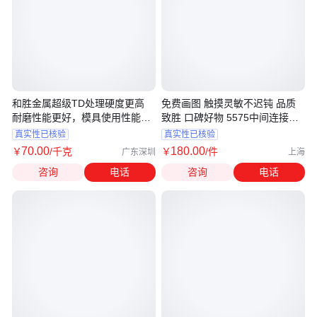
和胜金属超级TD处理硬度更高
免费画图 触摸灵敏不迟钝 品质
耐磨性能更好，模具使用性能更
致胜 口碑好物 5575中间连接件
强
赦昱
真实性已核验
真实性已核验
70
.00
180
.00
￥
/千克
￥
/件
广东深圳
上海
咨询
电话
咨询
电话