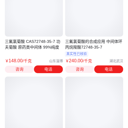
三氟氯菊酸 CAS72748-35-7 功
三氟氯菊酸的合成应用 中间体环
夫菊酸 原药类中间体 99%纯度
丙烷羧酸72748-35-7
真实性已核验
148
.00
240
.00
￥
/千克
￥
/千克
山东淄博
湖北武汉
咨询
电话
咨询
电话