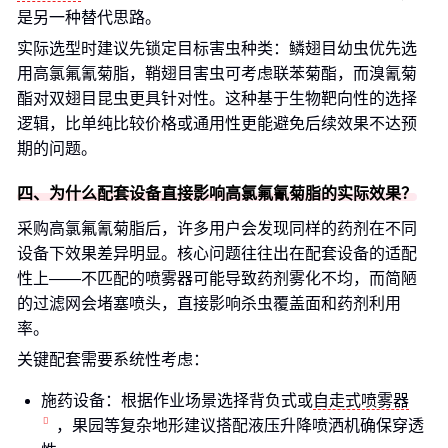
是另一种替代思路。
实际选型时建议先锁定目标害虫种类：鳞翅目幼虫优先选
用高氯氟氰菊脂，鞘翅目害虫可考虑联苯菊酯，而溴氰菊
酯对双翅目昆虫更具针对性。这种基于生物靶向性的选择
逻辑，比单纯比较价格或通用性更能避免后续效果不达预
期的问题。
四、为什么配套设备直接影响高氯氟氰菊脂的实际效果？
采购高氯氟氰菊脂后，许多用户会发现同样的药剂在不同
设备下效果差异明显。核心问题往往出在配套设备的适配
性上——不匹配的喷雾器可能导致药剂雾化不均，而简陋
的过滤网会堵塞喷头，直接影响杀虫覆盖面和药剂利用
率。
关键配套需要系统性考虑：
施药设备：根据作业场景选择背负式或
自走式喷雾器
，果园等复杂地形建议搭配液压升降喷洒机确保穿透