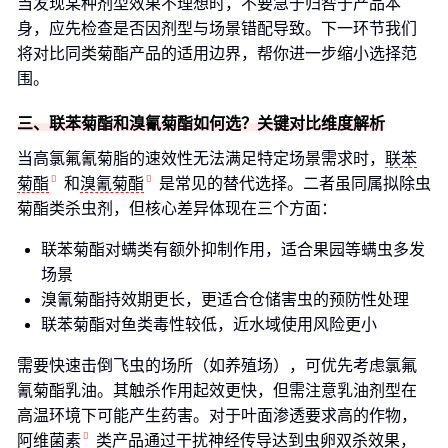
当发现某种剂型效果不理想时，不要急于归咎于产品本
身，应先检查是否因剂型与场景错配导致。下一环节我们
将对比同类菊酯产品的适用边界，帮你进一步缩小选择范
围。
三、联苯菊酯和溴氰菊酯如何选？关键对比维度解析
当高氯氟氰菊脂的速效性无法满足特定场景需求时，
联苯
菊酯
和
溴氰菊酯
是常见的替代选择。二者虽同属拟除虫
菊酯类杀虫剂，但核心差异体现在三个方面：
联苯菊酯对螨类有额外抑制作用，适合果园等螨虫多发
场景
溴氰菊酯持效期更长，更适合仓储害虫的预防性处理
联苯菊酯对鱼类毒性较低，近水域使用风险更小
需要快速击倒飞虫的场所（如养殖场），可优先考虑氯氟
氰菊酯乳油。其触杀作用起效更快，但需注意乳油剂型在
高温环境下可能产生药害。对于叶面渗透要求高的作物，
阿维菌素
类产品通过干扰神经传导达到虫卵双杀效果，