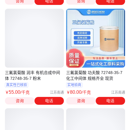
咨询
电话
咨询
电话
三氟氯菊酸 润丰 有机合成中间
三氟氯菊酸 功夫酸 72748-35-7
体 72748-35-7 粉末
化工中间体 规格齐全 现货
真实性已核验
实地验商
55
.00
80
.00
￥
/千克
￥
/千克
江苏南通
江苏南通
咨询
电话
咨询
电话