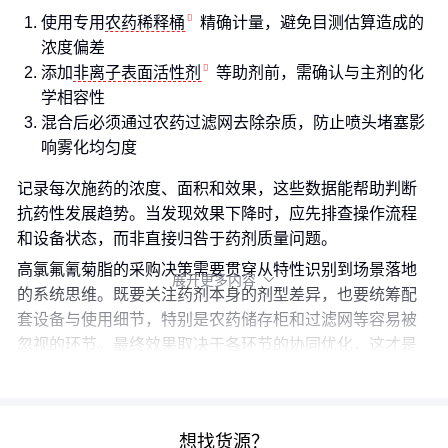
使用专用
农药稀释桶
精确计量，避免目测估算造成的
浓度偏差
添加
非离子表面活性剂
等助剂前，需确认与主剂的化
学相容性
混合后必须通过农药过滤网去除杂质，防止喷头堵塞影
响雾化均匀度
记录每次施药的浓度、面积和效果，这些数据能帮助判断
抗药性发展趋势。当发现效果下降时，应先排查操作流程
和设备状态，而非直接归咎于药剂质量问题。
高氯氟氰菊脂的采购决策需要贯穿从特性识别到场景落地
展开更多内容

的系统思维。既要关注药剂本身的剂型差异，也要统筹配
套设备与使用细节，特别是农药储存柜和过滤网等容易被
忽视的环节。最终效果取决于各环节的协同优化，这才是
科学用药的长期价值所在。
想找货源？