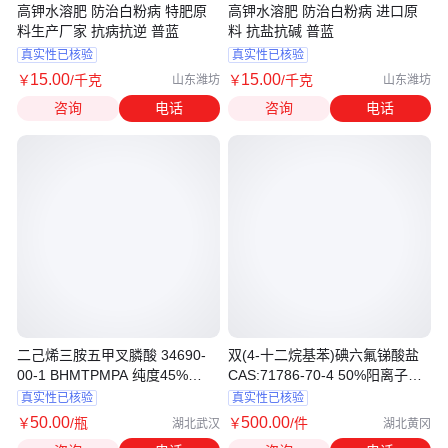
高钾水溶肥 防治白粉病 特肥原
高钾水溶肥 防治白粉病 进口原
料生产厂家 抗病抗逆 普蓝
料 抗盐抗碱 普蓝
真实性已核验
真实性已核验
15
.00
15
.00
￥
/千克
￥
/千克
山东潍坊
山东潍坊
咨询
电话
咨询
电话
二己烯三胺五甲叉膦酸 34690-
双(4-十二烷基苯)碘六氟锑酸盐
00-1 BHMTPMPA 纯度45%
CAS:71786-70-4 50%阳离子光
500g/瓶
引发剂
真实性已核验
真实性已核验
50
.00
500
.00
￥
/瓶
￥
/件
湖北武汉
湖北黄冈