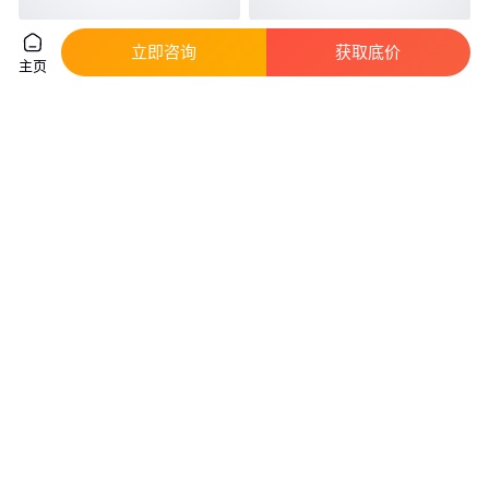
全氟丁基磺酰氟 CAS号375-72-4
邻氟三氟甲氧基苯 有机中间体 2-
立即咨询
获取底价
含量99% 克米克 1KG 25KG包装
氟三氟甲氧基苯 2106-18-5 可试
主页
样
真实性已核验
实地验商
950
.00
320
.00
￥
/千克
￥
/千克
湖北武汉
上海
咨询
电话
咨询
电话
全氟己基磺酰氟 含量95% 用于
邻氟苄氧胺 55418-27-4 O-(2-氟
化工 CAS423-50-7 立帆 厂家
苄基)羟胺 有现货
真实性已核验
真实性已核验