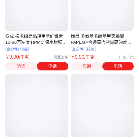
双成 技术级高黏羧甲基纤维素
缘昌 多氨基多醚基甲叉膦酸
10-50万粘度 HPMC 保水增稠纤
PAPEMP合适高含盐量高浊度高
维
温系统
真实性已核验
真实性已核验
9
.00
9
.00
￥
/千克
￥
/千克
河北沧州
广东广州
咨询
电话
咨询
电话