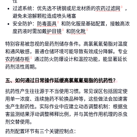
性
过滤系统：优先选不锈钢或尼龙材质的
农药过滤网
，
避免未溶解颗粒造成喷头堵塞
安全防护：
防毒面具
和防化服是基础配置，接触高浓
度药液时需加戴
护目镜
和
防化靴
特别容易被忽视的是药剂储存条件。高氯氟氰菊脂对温度
和通风敏感，普通仓储环境可能导致有效成分降解。专业
农药储存柜
通过防火防爆设计和温控功能，能显著延长
药剂活性周期。
五、如何通过日常操作延缓高氯氟氰菊脂的抗药性？
抗药性产生往往源于不当使用习惯。常见误区包括固定使
用单一浓度、连续施药不轮换品种等，这些做法会加速害
虫产生耐药性。实际作业中应建立动态调整机制：根据虫
害监测结果浮动调整稀释比例，并与其他作用机理的杀虫
剂交替使用。
药剂配置环节有三个关键控制点：