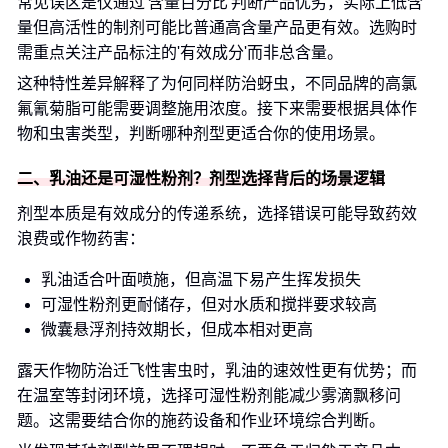
常见误区是仅通过'含量百分比'判断产品优劣，实际上低含
量但高活性的制剂可能比普通高含量产品更有效。选购时
需重点关注产品标注的'有效成分'而非总含量。
这种特性差异解释了为何同样防治蚜虫，不同品牌的高氯
氟氰菊脂可能需要调整施用浓度。接下来需要根据具体作
物和虫害类型，判断哪种剂型更适合你的使用场景。
二、乳油还是可湿性粉剂？剂型选择背后的场景逻辑
剂型本质是有效成分的传递系统，选择错误可能导致药效
浪费或作物药害：
乳油适合叶面喷施，但高温下易产生挥发损失
可湿性粉剂更耐储存，但对水质和搅拌要求较高
微囊悬浮剂持效期长，但成本相对更高
露天作物防治迁飞性害虫时，乳油的速效性更有优势；而
在温室等封闭环境，选择可湿性粉剂能减少雾滴飘移问
题。这需要结合你的施药设备和作业环境综合判断。