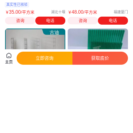
真实性已核验
35
.00
48
.00
￥
/平方米
￥
/平方米
湖北十堰
福建厦门
咨询
电话
咨询
电话
立即咨询
获取底价
主页
古迪 防雾滴空心板 防紫外线 阻
耐老化透光顶棚通道采光草绿色
燃 规格尺寸齐全 10mm阳光板
阳光板浅绿色环保PC空心板
真实性已核验
实地验商
23
.90
19
.00
￥
/平方米
￥
/平方米
天津
广东广州
咨询
电话
咨询
电话