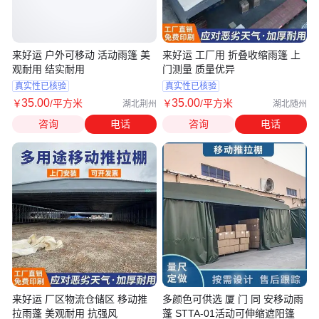
来好运 户外可移动 活动雨篷 美
来好运 工厂用 折叠收缩雨篷 上
观耐用 结实耐用
门测量 质量优异
真实性已核验
真实性已核验
35
.00
35
.00
￥
/平方米
￥
/平方米
湖北荆州
湖北随州
咨询
电话
咨询
电话
来好运 厂区物流仓储区 移动推
多颜色可供选 厦 门 同 安移动雨
拉雨蓬 美观耐用 抗强风
蓬 STTA-01活动可伸缩遮阳篷