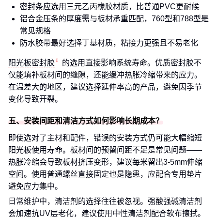
密封条应选用三元乙丙橡胶材质，比普通PVC更耐候
铝合金压条的厚度需与板材承重匹配，760型和788型是
常见规格
防水胶带最好选择丁基材质，粘接力更强且不易老化
阳光板密封胶
的选用直接影响系统寿命。优质密封胶不
仅能填补板材间的缝隙，还能缓冲热胀冷缩带来的应力。
在温差大的地区，建议选择延伸率高的产品，避免因季节
变化导致开裂。
五、安装间距和清洁方式如何影响长期成本？
即使选对了主材和配件，错误的安装方式仍可能大幅缩短
阳光板使用寿命。板材间的预留间距不足是常见问题——
热胀冷缩会导致板材挤压变形，建议每米留出3-5mm伸缩
空间。使用普通螺丝直接固定也是隐患，应配合专用垫片
避免应力集中。
日常维护中，清洁剂的选择往往被忽视。强酸强碱清洁剂
会加速抗UV层老化，建议使用中性清洁剂配合软布擦拭。