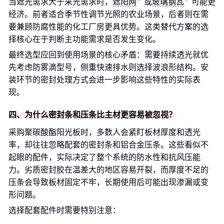
当遮光需求大于采光需求时，
遮阳网
或
玻璃钢瓦
可能更
经济。前者适合季节性调节光照的农业场景，后者则在需
要兼顾防腐性能的化工厂房更具优势。这类替代方案的选
择核心在于判断主功能需求是否发生变化。
最终选型应回到使用场景的核心矛盾：需要持续透光就优
先考虑防雾滴型号，侧重快速排水则选择波浪形结构。安
装环节的密封处理方式会进一步影响这些特性的实际表
现。
四、为什么密封条和压条比主材更容易被忽视？
采购聚碳酸酯阳光板时，多数人会紧盯板材厚度和透光
率，却往往忽略配套的密封条和铝合金压条。这些看似不
起眼的配件，实际决定了整个系统的防水性和抗风压能
力。劣质密封胶在温差大的地区容易开裂，而厚度不足的
压条会导致板材固定不牢，长期使用后可能出现渗漏或变
形问题。
选择配套配件时需要特别注意：