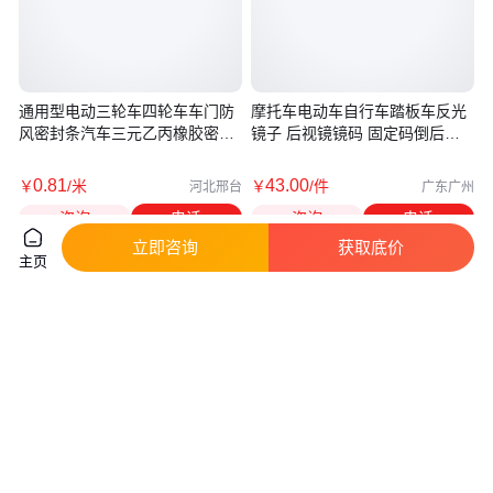
通用型电动三轮车四轮车车门防
摩托车电动车自行车踏板车反光
风密封条汽车三元乙丙橡胶密封
镜子 后视镜镜码 固定码倒后镜
条
支架
0
.81
43
.00
￥
/米
￥
/件
河北邢台
广东广州
咨询
电话
咨询
电话
立即咨询
获取底价
主页
日本TANAX摩托车改装牛角手把
电动三轮车减震器电动车前叉弹