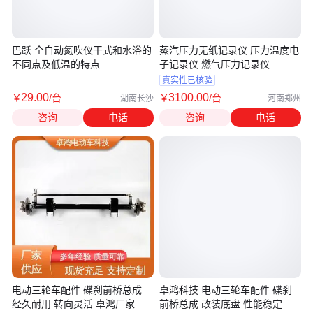
巴跃 全自动氮吹仪干式和水浴的
蒸汽压力无纸记录仪 压力温度电
不同点及低温的特点
子记录仪 燃气压力记录仪
真实性已核验
29
.00
3100
.00
￥
/台
￥
/台
湖南长沙
河南郑州
咨询
电话
咨询
电话
电动三轮车配件 碟刹前桥总成
卓鸿科技 电动三轮车配件 碟刹
经久耐用 转向灵活 卓鸿厂家供
前桥总成 改装底盘 性能稳定