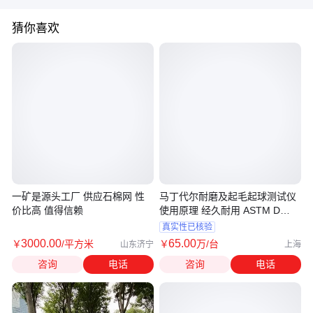
猜你喜欢
一矿是源头工厂 供应石棉网 性
马丁代尔耐磨及起毛起球测试仪
价比高 值得信赖
使用原理 经久耐用 ASTM D
4966 徽涛
真实性已核验
3000
.00
65
.00
￥
/平方米
￥
万
/台
山东济宁
上海
咨询
电话
咨询
电话