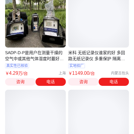
SADP-D-P是用户在测量干燥的
米科 无纸记录仪谁家的好 多回
空气中或其他气体湿度时蕞好的
路无纸记录仪 多重保护 隔离设
选择
计
真实性已核验
实地验厂
4
.29
1149
.00
￥
万
/台
￥
/台
上海
内蒙古包头
咨询
电话
咨询
电话