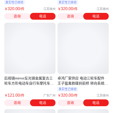
应
真实性已核验
真实性已核验
320
.00
320
.00
￥
/件
￥
/件
江苏徐州
江苏徐州
咨询
电话
咨询
电话
后视镜mirror反光镜金属复古三
卓鸿厂家供应 电动三轮车配件
轮车方形电动车自行车摩托车倒
王子猛禽款碟刹前桥 转向系统
车镜
经久耐用
真实性已核验
121
.00
320
.00
￥
/件
￥
/件
广东广州
江苏徐州
咨询
电话
咨询
电话