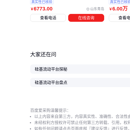
真实性已核验
真实性已核
6773
.00
6
.00
万
山东青岛
￥
￥
查看电话
在线咨询
查看
大家还在问
硅基流动平台探秘
硅基流动平台盘点
百度爱采购温馨提示：
以上内容来自第三方，内容真实性、准确性、合法性
未经权利方授权许可禁止任何第三方转载、引用，权
如有任何问题请点击页面底部『建议反馈』进行反馈