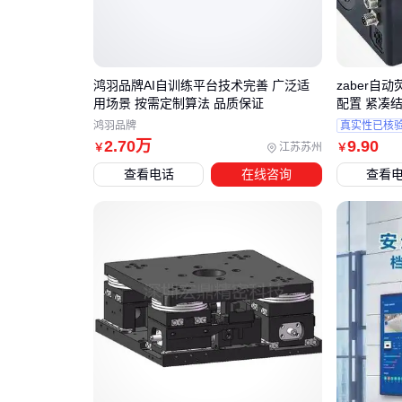
鸿羽品牌AI自训练平台技术完善 广泛适
zaber自
用场景 按需定制算法 品质保证
配置 紧凑
鸿羽品牌
真实性已核
2
.70
万
9
.90
江苏苏州
￥
￥
查看电话
在线咨询
查看