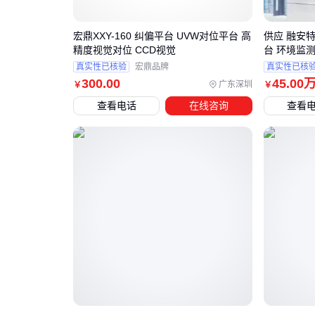
宏鼎XXY-160 纠偏平台 UVW对位平台 高
供应 融安
精度视觉对位 CCD视觉
台 环境监
真实性已核验
宏鼎品牌
真实性已核
300
.00
45
.00
广东深圳
￥
￥
查看电话
在线咨询
查看