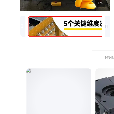
1/4
根据