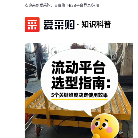
欢迎来到爱采购，百度旗下B2B平台
登录/注册
知识科普