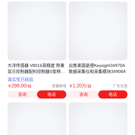
大洋传感器 V8016高精度 称重
出售美国是德Keysight34970A
显示控制器配料控制器S型称重
数据采集仪和采集模块34908A
传感器显示仪减量控制继电器
真实性已核验
输出DC24V
298
.00
1
.20
￥
/台
￥
万
/台
安徽蚌埠
广东东莞
咨询
电话
咨询
电话