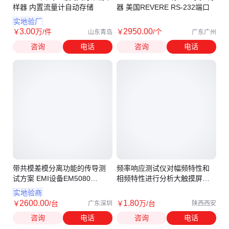
样器 内置流量计自动存储
器 美国REVERE RS-232端口
实地验厂
3
.00
2950
.00
￥
万
/件
￥
/个
山东青岛
广东广州
咨询
电话
咨询
电话
带共模差模分离功能的传导测
频率响应测试仪对幅频特性和
试方案 EMI设备EM5080
相频特性进行分析大触摸屏实
EM5040 EM5060
时显示
实地验商
2600
.00
1
.80
￥
/台
￥
万
/台
广东深圳
陕西西安
咨询
电话
咨询
电话