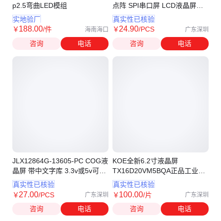
p2.5弯曲LED模组
点阵 SPI串口屏 LCD液晶屏
LCM显示模组
实地验厂
真实性已核验
188
.00
24
.90
￥
/件
￥
/PCS
海南海口
广东深圳
咨询
电话
咨询
电话
JLX12864G-13605-PC COG液
KOE全新6.2寸液晶屏
晶屏 带中文字库 3.3v或5v可选
TX16D20VM5BQA正品工业显
显示模组
示模组
真实性已核验
真实性已核验
27
.00
100
.00
￥
/PCS
￥
/片
广东深圳
广东深圳
咨询
电话
咨询
电话