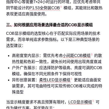
指挥中心等需要7×24小时运行的环境，应优先考虑带共
阴节能设计的
P1.53全倒装COB
模组，其能效比和散热
表现更适应高强度使用。
三、如何根据应用场景选择最合适的COB显示模组
COB显示模组的选型核心在于匹配实际应用场景的技术
需求，而非单纯追求参数指标。以下是三种典型场景的
选型建议：
高密度室内显示：需优先考虑
小间距COB模组
的散
热性能和色彩一致性，避免长时间使用出现亮度衰减
户外广告展示：应选择防护等级高、亮度可调的COB
模组，确保在不同光照条件下保持可视性
异形创意装置：
柔性LED显示模组
更能适应曲面安
装需求，其可弯曲特性可实现传统COB难以完成的特
殊造型
当显示精度要求不高且预算有限时，
LCD显示模组
可
作为替代方案。其优势在于：