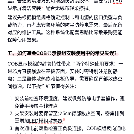
尘。普通的清洁方式可能刮伤封装胶体，需要专用
LED
显示屏清洁套装
配合无绒布轻柔擦拭。
建议先根据模组规格确定控制卡和电源的接口类型与负
载能力，再考虑安装环境的防尘防静电需求，最后配备
对应的维护工具。这种系统化配套思路比零散采购更能
保障使用效果。
五、如何避免COB显示模组安装使用中的常见失误？
COB显示模组的封装特性带来了两个特殊使用要求：一
是芯片直接暴露在基板表面，安装时需特别注意防静
电；二是整体散热依赖基板传导，需要确保背部散热空
间畅通。以下操作细节值得关注：
安装前检查环境湿度，建议佩戴防静电手套操作，避
免徒手接触金线焊点
支架安装时要保留至少5cm背部散热空间，密集排列
需增加
LED模组散热器
首次通电前双重检查正负极连接，COB模组反向通电