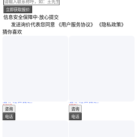
立即获取报价
信息安全保障中·放心提交
发送询价代表您同意
《用户服务协议》
《隐私政策》
猜你喜欢
真实性已核验
真实性已核验
LB-800N恒温恒湿称重系统 用于微生物的培养和低浓度采样头的称量
旋转式粘度计测量物质粘度 流体粘性表征 可测试常温/高温粘度
￥
1
.65
万
/台
￥
100
.00
/个
山东青岛
四川成都
咨询
咨询
电话
电话