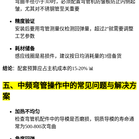
弯曲半径小于3D时，必须配置弯管机防皱板防止内侧起
皱，尤其对不锈钢管至关重要
精度验证
安装后要用
弯管测量仪
检测回弹量，超过2°就需要调整
工艺参数
耗材储备
感应线圈是易损件，建议按日均消耗量的3倍备货
结论
：配套预算应占主机成本的15-20% 📊
五、中频弯管操作中的常见问题与解决方
案
加热不均匀
检查
弯管机配件
中的导模是否磨损，铜质导模的寿命通
常为500-800次弯曲
角度回弹