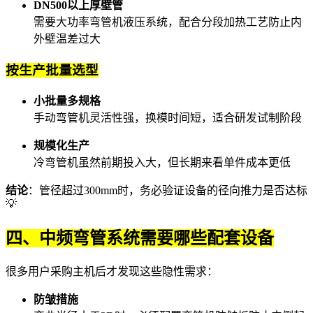
DN500以上厚壁管
需要大功率
弯管机液压系统
，配合分段加热工艺防止内
外壁温差过大
按生产批量选型
小批量多规格
手动弯管机
灵活性强，换模时间短，适合研发试制阶段
规模化生产
冷弯管机
虽然前期投入大，但长期来看单件成本更低
结论
：管径超过300mm时，务必验证设备的径向推力是否达标
💡
四、中频弯管系统需要哪些配套设备
很多用户采购主机后才发现这些隐性需求：
防皱措施