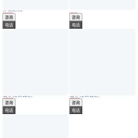
实地验商
鑫泽 66 Q235 40Cr冷拉方钢 生产货期短 不腐蚀 耐用
废气烟筒用820x6螺旋管 碳钢大口径薄壁螺旋管生产厂家
￥
4652
.00
/吨
￥
3200
.00
山东莱芜
河北沧州
咨询
咨询
电话
电话
真实性已核验
真实性已核验
矿用涂塑钢管 抗静电抗阻燃管 钢塑复合管 友发
Q235B热镀锌扁钢定做 Q235D热轧方钢 高强度 库存充足
￥
3500
.00
/吨
￥
4000
.00
/吨
天津
天津
咨询
咨询
电话
电话