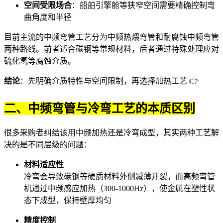
空间受限场合
：船舶引擎舱等狭窄空间需要精确控制弯
曲角度和半径
目前主流的中频弯管工艺分为
中频热煨弯管
和
耐腐蚀中频弯管
两种路线。前者适合碳钢等常规材料，后者通过特殊处理应对
硫化氢等腐蚀介质。
结论
：先明确介质特性与空间限制，再选择加热工艺 👉
二、中频弯管与冷弯工艺的本质区别
很多采购者纠结该用中频加热还是冷弯成型，其实两种工艺解
决的是不同层级的问题：
材料适应性
冷弯会导致碳钢等硬质材料外侧减薄开裂，而
高频弯管
机
通过中频感应加热（300-1000Hz），使金属在塑性状
态下成型，保持壁厚均匀
精度控制