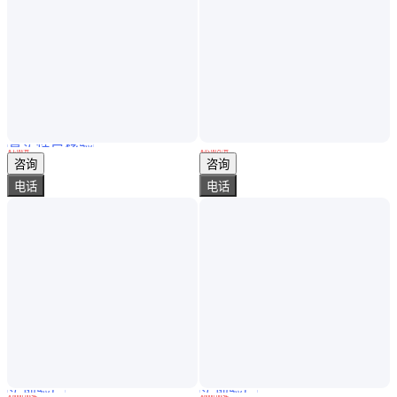
真实性已核验
78 RITA 热膨胀变形/相变测试仪 适用TTT CHT和CCT曲线的测定
全自动化学吸附仪：测试分子筛表面酸性点位的类型和数量
￥
1
.00
/台
￥
35
.00
万
/台
上海
北京
咨询
咨询
电话
电话
实地验厂
实地验厂
液体电子密度计 缩进式安装 开阔的罐体容器 实时监测 多规格选择
插入式在线密度计 缩进式安装 工业乙醇测量 耐冲击 多规格选择
￥
8000
.00
/件
￥
8000
.00
/件