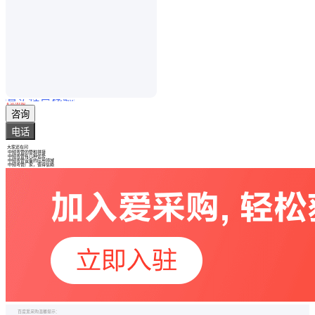
真实性已核验
球扁钢 任意切割 规格多样 产品表面光滑 防腐防锈 华恩
￥
50
.00
/吨
浙江绍兴
咨询
电话
大家还在问
中频弯管的管桩拼接
中频弯管有几种优势
中频弯管设备的应用领域
中频弯管厂家，值得信赖
百度爱采购温馨提示：