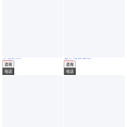
实地验商
真实性已核验
不腐蚀 耐用 Q345 40Cr冷拔方钢 生产货期短 鑫泽
S550QL1高强度直缝焊接钢管 品质优先 可塑性好
￥
4652
.00
/吨
￥
19
.20
/千克
黑龙江哈尔滨
江苏无锡
咨询
咨询
电话
电话