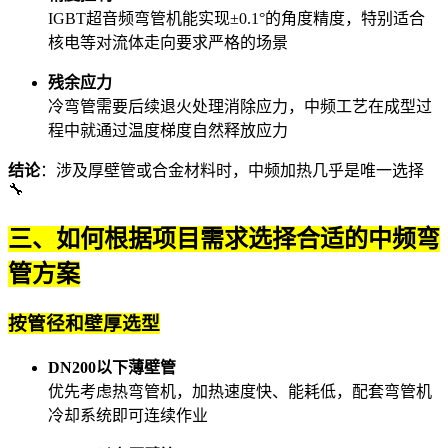
IGBT超音频弯管机
能实现±0.1°的角度精度，特别适合
核电等对流体走向要求严格的场景
残余应力
冷弯管需要后续退火处理消除应力，中频工艺在成型过
程中就通过温度梯度自然释放应力
结论
：涉及厚壁管或合金材料时，中频加热几乎是唯一选择
🔧
三、如何根据项目需求选择合适的中频弯
管方案
按管径和壁厚选型
DN200以下薄壁管
优先考虑
热弯管机
，加热速度快、能耗低，配套
弯管机
冷却系统
即可连续作业