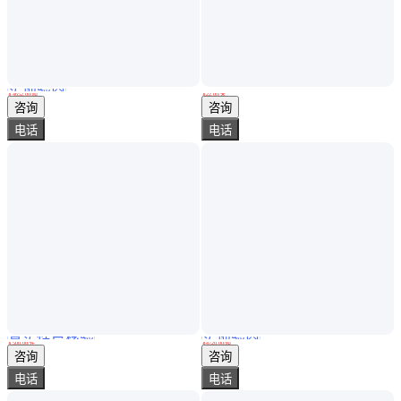
实地验商
鑫泽金属 生产货期短 不腐蚀 耐用 Q235热轧方钢
大口径 钢塑复合管 城市排水用 聚乙烯涂塑焊管 规格多样
￥
4652
.00
/吨
￥
22
.00
/米
山东泰安
安徽
咨询
咨询
电话
电话
真实性已核验
实地验商
中频弯管 大弧度管件 大口径中频热煨弯管加工 耐腐蚀 切割定制
质量达标 1310 Q355热轧扁钢 直线度好 一应俱全
￥
500
.00
/件
￥
4720
.00
/吨
河北沧州
山东聊城
咨询
咨询
电话
电话