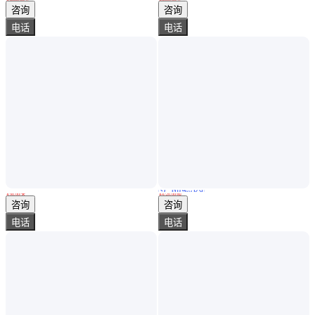
山东济宁
山东济宁
咨询
咨询
电话
电话
实地验商
Q235B模压钢衬四氟管DN100聚四氟乙烯弯管上门安装
材质齐全 Q355热轧扁钢 直线度好 1614 现货库存
￥
90
.00
/米
￥
4720
.00
/吨
浙江绍兴
山西太原
咨询
咨询
电话
电话