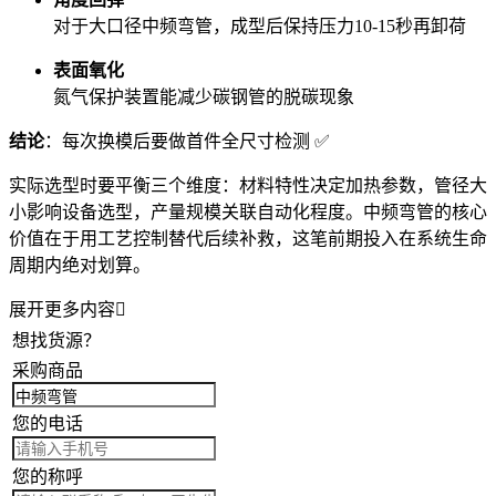
对于
大口径中频弯管
，成型后保持压力10-15秒再卸荷
表面氧化
氮气保护装置能减少碳钢管的脱碳现象
结论
：每次换模后要做首件全尺寸检测 ✅
实际选型时要平衡三个维度：材料特性决定加热参数，管径大
小影响设备选型，产量规模关联自动化程度。
中频弯管
的核心
价值在于用工艺控制替代后续补救，这笔前期投入在系统生命
周期内绝对划算。
展开更多内容

想找货源？
采购商品
您的电话
您的称呼