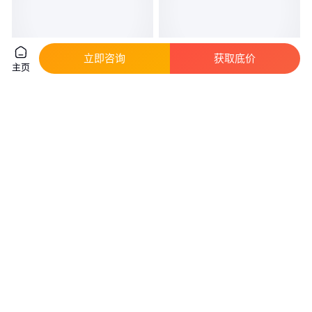
立即咨询
获取底价
主页
伯尔梅特750-66-B型双液位液位
穆格D662Z4336K伺服阀
控制阀以色列BERMAD控制阀
D662Z4341K控制阀D661-4652
液压阀D634-341C
真实性已核验
9998
.00
5
.40
￥
/件
￥
万
/个
上海
上海
咨询
电话
咨询
电话