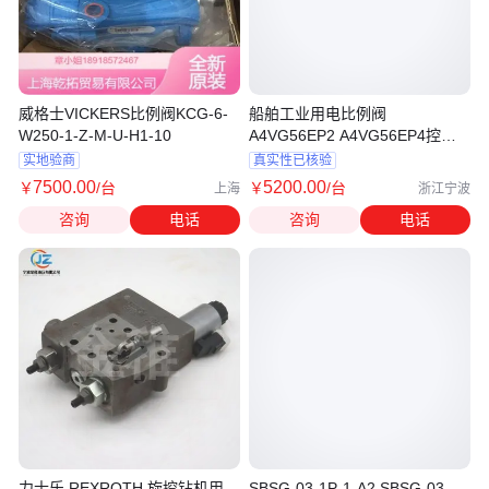
威格士VICKERS比例阀KCG-6-
船舶工业用电比例阀
W250-1-Z-M-U-H1-10
A4VG56EP2 A4VG56EP4控制
阀
实地验商
真实性已核验
7500
.00
5200
.00
￥
/台
￥
/台
上海
浙江宁波
咨询
电话
咨询
电话
力士乐 REXROTH 旋挖钻机用
SBSG-03-1P-1-A2 SBSG-03-