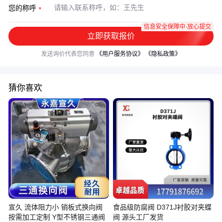
您的称呼
信息安全保障中·放心提交
立即获取报价
发送询价代表您同意
《用户服务协议》
《隐私政策》
猜你喜欢
宣久 流体阻力小 销板式换向阀
食品级防腐阀 D371J衬胶对夹蝶
按需加工定制 Y型不锈钢三通阀
阀 源头工厂发货