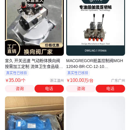
宣久 开关迅速 气动粉体换向阀
MACGREGOR舱盖控制阀MGH
按需加工定制 流体卫生食品级球
12040-BR-CC-12-10
阀
DWG.NO.1193466
真实性已核验
真实性已核验
35
.00
100
.00
￥
/个
￥
万
/台
浙江温州
广东广州
咨询
电话
咨询
电话