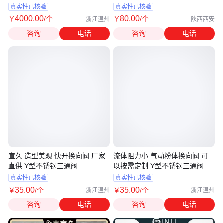
真实性已核验
真实性已核验
4000
.00
80
.00
￥
/个
￥
/个
浙江温州
陕西西安
咨询
电话
咨询
电话
宣久 造型美观 快开换向阀 厂家
流体阻力小 气动粉体换向阀 可
直供 Y型不锈钢三通阀
以按需定制 Y型不锈钢三通阀 宣
久
真实性已核验
真实性已核验
35
.00
35
.00
￥
/个
￥
/个
浙江温州
浙江温州
咨询
电话
咨询
电话