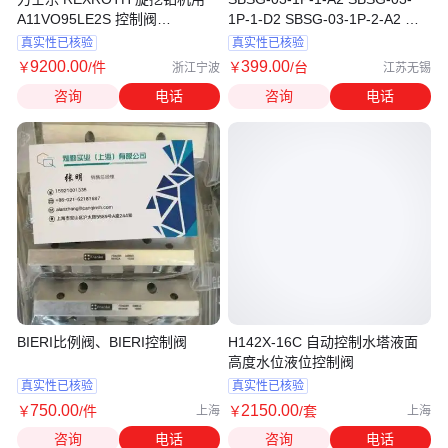
A11VO95LE2S 控制阀
1P-1-D2 SBSG-03-1P-2-A2 控
A11VLO130LE2S液压阀
制阀
真实性已核验
真实性已核验
9200
.00
399
.00
￥
/件
￥
/台
浙江宁波
江苏无锡
咨询
电话
咨询
电话
BIERI比例阀、BIERI控制阀
H142X-16C 自动控制水塔液面
高度水位液位控制阀
真实性已核验
真实性已核验
750
.00
2150
.00
￥
/件
￥
/套
上海
上海
咨询
电话
咨询
电话