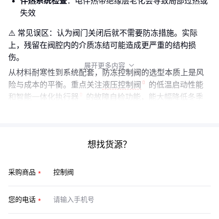
伴热系统检查
：电伴热带绝缘层老化会导致局部过热或
失效
⚠️ 常见误区：认为阀门关闭后就不需要防冻措施。实际
上，残留在阀腔内的介质冻结可能造成更严重的结构损
伤。
展开更多内容

从材料耐寒性到系统配套，防冻控制阀的选型本质上是风
险与成本的平衡。重点关注
液压控制阀
的低温启动性能
和
智能一体化执行器
的故障自检功能，能大幅降低冬季
运维压力。
想找货源？
采购商品
您的电话