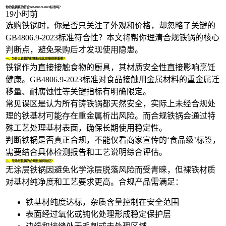
你的铁锅真的符合GB4806.9-2023标准吗？
19小时前
选购
铁锅
时，你是否只关注了外观和价格，却忽略了关键的
GB4806.9-2023标准符合性？本文将帮你理清合规铁锅的核心
判断点，避免采购后才发现使用隐患。
一、为什么铁锅的材质标准比你想得更重要？
铁锅作为直接接触食物的厨具，其材质安全性直接影响烹饪
健康。GB4806.9-2023标准对食品接触用金属材料的重金属迁
移量、耐腐蚀性等关键指标有明确限定。
常见误区是认为所有铸铁锅都天然安全，实际上未经合规处
理的铁基材可能存在重金属析出风险。而合规铁锅会通过特
殊工艺处理基材表面，确保长期使用稳定性。
判断铁锅是否真正合规，不能仅看商家宣传的‘食品级’标签，
需要结合具体检测报告和工艺说明综合评估。
二、无涂层铁锅的合规性如何验证？
无涂层铁锅
因避免化学涂层脱落风险而受青睐，但裸铁材质
对基材纯净度和工艺要求更高。合规产品需满足：
铁基材纯度达标，杂质含量控制在安全范围
表面经过氧化或钝化处理形成稳定保护层