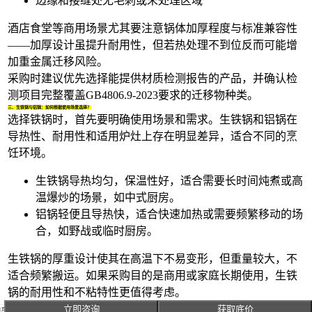
边缘和接缝处无毛刺或未处理区域
酒店食堂等商用场景尤其要注意锅体加厚程度与标准兼容性
——加厚设计虽提升耐用性，但若热处理不到位反而可能增
加重金属迁移风险。
采购时建议优先选择能提供材质检测报告的产品，并确认检
测项目完整覆盖GB4806.9-2023要求的迁移物种类。
三、生铁锅与铝锅：如何根据使用场景选择？
选择铁锅时，首先要明确使用场景和需求。
生铁锅
和
铝锅
在
导热性、耐用性和适用炉灶上存在明显差异，适合不同的烹
饪环境。
生铁锅导热均匀，保温性好，适合需要长时间炖煮或高
温爆炒的场景，如中式厨房。
铝锅轻便且导热快，适合快速加热或需要频繁移动的场
合，如野战或临时厨房。
生铁锅的厚重设计使其在高温下不易变形，但重量较大，不
适合频繁搬运。如果采购目的是商用或家庭长期使用，生铁
锅的耐用性和不粘特性更值得考虑。
铝锅的优势在于轻便和快速导热，但长期使用可能出现氧化
立即咨询
获取底价
主页