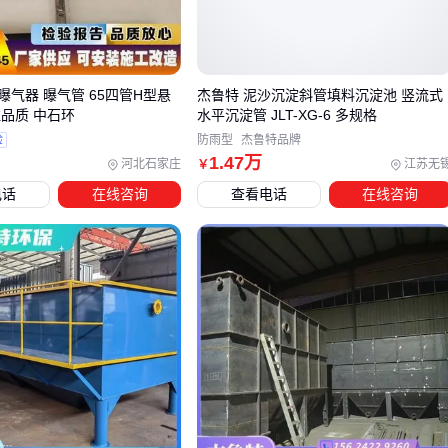
观察运行中的设备会发现，其效益主要来自三个结构细节：
管径与倾角
：45-60度倾斜角配合25-50mm管径，既保证沉
降速度又避免堵塞
气器 曝气管 65四管H型悬
杰鲁特 泥沙沉淀斜管填料沉淀池 竖流式
材质选择
：碳钢防腐或不锈钢材质的管束，应对不同酸碱度
注品质 中石环
水平沉淀管 JLT-XG-6 多规格
废水时寿命差异显著
验
防雨型
杰鲁特品牌
配水均匀性
：进口配水堰的构造直接影响管束间流量分配，
1
.47
万
河北石家庄
江苏无
￥
差的设计会导致短流
电话
在线咨询
查看电话
在线咨询
某化纤厂将原有
高效沉淀池
改造为分流式水平管结构后，不
仅沉降时间从90分钟缩短至40分钟，每年污泥处置费用还节省
了12万元。这种效益在处理量超过50m³/h时尤为明显。
三、根据处理需求，哪种沉淀池方案更适合你的场景？
选型时需要重点对比三类方案：
高浓度废水
：选择带预混凝区的
絮凝沉淀池
，配合可拆卸
管束便于清理