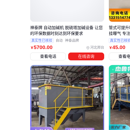
神泰牌 自动加碱机 脱硫塔加碱设备 让您
管式可提升曝
的环保数据时刻达到环保要求
挂曝气 专
真实性已核验
自动
神泰品牌
真实性已核
5700
.00
45
.00
河北邢台
￥
￥
查看电话
在线咨询
查看