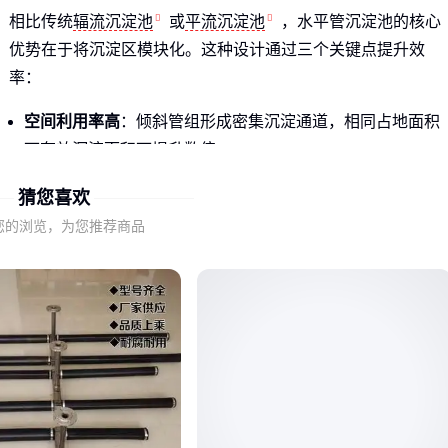
相比传统
辐流沉淀池
或
平流沉淀池
，水平管沉淀池的核心
优势在于将沉淀区模块化。这种设计通过三个关键点提升效
率：
空间利用率高
：倾斜管组形成密集沉淀通道，相同占地面积
下有效沉淀面积可提升数倍
抗冲击负荷强
：水流在管束内形成稳定的层流状态，对进水
猜您喜欢
水质波动适应性更好
您的浏览，为您推荐商品
污泥浓缩效果好
：颗粒物沿管壁下滑时自然压缩，后续
污泥
刮泥机
处理量减少约30%
尤其适合电镀、印染等悬浮物浓度高且场地受限的场景。这套
斜管沉淀池装置
的改进版在山东某工业园区应用中，处理电
镀废水时浊度稳定控制在5NTU以下。
二、水平管沉淀池的结构优势如何转化为实际效益？