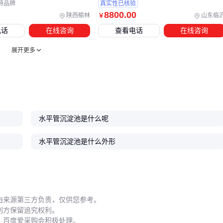
波动特性和运维团队能力。水平管沉淀池与
平流沉淀池
各有
特品牌
真实性已核验
8800
.00
陕西榆林
山东临
所长，关键看是否匹配你的核心需求。
￥
电话
在线咨询
查看电话
在线咨询
展开更多
水平管沉淀池是什么呢
水平管沉淀池是什么外形
由来源第三方负责，仅供您参考。
利方保留追究权利。
，百度爱采购会积极处理。