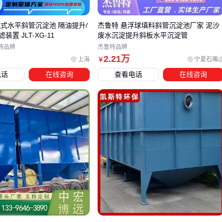
间歇性运行
：考虑配备
气浮机
的前处理单元，避免停机时
流式水平斜管沉淀池 隔油提升/
杰鲁特 悬浮球填料斜管沉淀池厂家 泥沙
污泥板结
置 JLT-XG-11
废水沉淀提升斜板水平沉淀管
老旧改造项目
：模块化
澄清池
组件可直接加装在原有池体
特品牌
杰鲁特品牌
内
2
.21
万
上海
宁夏石嘴
￥
电话
在线咨询
查看电话
在线咨询
特别注意处理量20m³/h是个分界点：小于该数值时一体化设备
更经济，大于则需定制钢结构池体。某造纸企业曾因低估峰值
水量，导致
沉淀池出水堰
长期溢流。
四、确保沉淀池高效运行，还需要哪些配套设备？
主设备安装后，这些配套往往被忽视却至关重要：
排泥系统
：根据污泥特性选择
沉淀池排泥阀
类型，粘性污
泥需用电动套筒阀
反冲洗装置
：定期冲洗管束的喷头布置间距不应超过1.5米
监测点位
：在管束进出口设置浊度仪，数据落差超15%即需