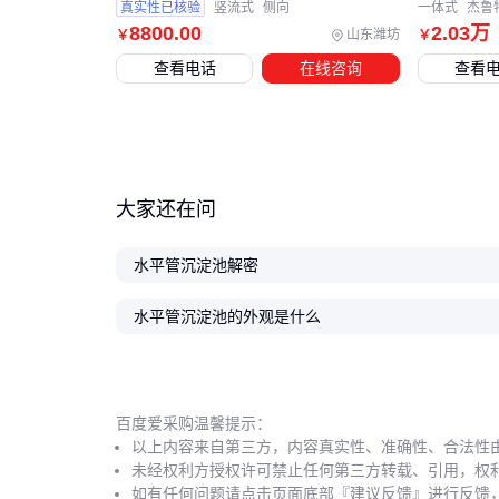
真实性已核验
竖流式
侧向
一体式
杰鲁
8800
.00
2
.03
万
山东潍坊
￥
￥
查看电话
在线咨询
查看
大家还在问
水平管沉淀池解密
水平管沉淀池的外观是什么
百度爱采购温馨提示：
以上内容来自第三方，内容真实性、准确性、合法性
未经权利方授权许可禁止任何第三方转载、引用，权
如有任何问题请点击页面底部『建议反馈』进行反馈