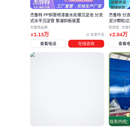
杰鲁特 PP斜管喷漆废水处理沉淀池 分流
杰鲁特 分
式水平沉淀管 絮凝斜板装置
泥沙颗粒过滤装
杰鲁特品牌
防雨型
杰鲁
1
.13
万
2
.04
万
甘肃平凉
￥
￥
查看电话
在线咨询
查看