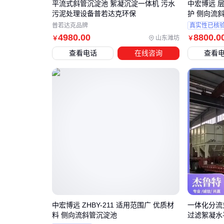
平流式斜管沉淀池 絮凝沉淀一体机 污水
中宏博远 层
污泥处理设备普若达克环保
护 侧向流
普若达克品牌
真实性已核
4980
.00
8800
.0
山东潍坊
￥
￥
查看电话
在线咨询
查看
中宏博远 ZHBY-211 适用范围广 优质材
一体化分流
料 侧向流斜管沉淀池
过滤絮凝水