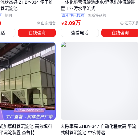
流状态好 ZHBY-334 便于维
一体化斜管沉淀池废水/混泥出沙沉淀装
检查
斜管沉淀池
置工业污水平流式
验
侧向
真实性已核验
凯斯特品牌
某食品厂就曾因未安装
沉淀池填料
冲洗系统，运行半年后处
0
2
.09
万
山东烟台
江苏无
￥
理能力下降40%。配套设备的选型成本通常占主设备15-20%，
电话
在线咨询
查看电话
在线咨询
但这笔投入能延长整套系统3-5年使用寿命。
五、日常运营中如何避免沉淀池的常见问题？
三个容易被忽视的维护细节：
管束巡检
：每月用内窥镜抽查10%的管束，沉积厚度超1/3管
径需立即清洗
冬季防护
：北方地区停用时必须排空存水，避免冻胀破坏斜
管组
药剂适配
：PAC等混凝剂投加量变化时，要同步调整
沉淀池
搅拌机
转速
式加厚斜管沉淀池 高效填料
去除率高 ZHBY-347 自动化程度高 平流
实际选型时要平衡处理效率与全生命周期成本，重点关注水质
平沉淀装置 杰鲁特
式斜管沉淀池 中宏博远