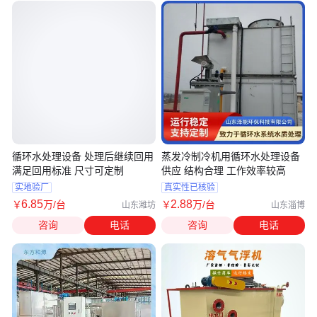
循环水处理设备 处理后继续回用
蒸发冷制冷机用循环水处理设备
满足回用标准 尺寸可定制
供应 结构合理 工作效率较高
实地验厂
真实性已核验
6
.85
2
.88
￥
万
/台
￥
万
/台
山东潍坊
山东淄博
咨询
电话
咨询
电话