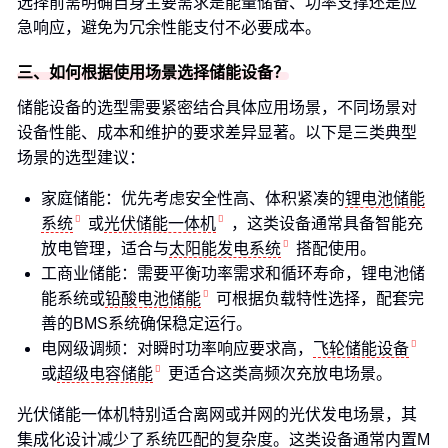
选择前需明确自身主要需求是能量储备、功率支撑还是应
急响应，避免为冗余性能支付不必要成本。
三、如何根据使用场景选择储能设备？
储能设备的选型需要紧密结合具体应用场景，不同场景对
设备性能、成本和维护的要求差异显著。以下是三类典型
场景的选型建议：
家庭储能：优先考虑安全性高、体积紧凑的
锂电池储能
系统
或
光伏储能一体机
，这类设备通常具备智能充
放电管理，适合与
太阳能发电系统
搭配使用。
工商业储能：需要平衡功率需求和循环寿命，锂电池储
能系统或
铅酸电池储能
可根据负载特性选择，配套完
善的BMS系统确保稳定运行。
电网级调频：对瞬时功率响应要求高，
飞轮储能设备
或
超级电容储能
更适合这类高频次充放电场景。
光伏储能一体机特别适合离网或并网的光伏发电场景，其
集成化设计减少了系统匹配的复杂度。这类设备通常内置M