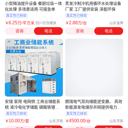
小型隔油提升设备 餐厨垃圾一体
蒸发冷制冷机用循环水处理设备
化处理 多场景适用 可接急单
厂家 工厂提供安装 泽能环保
真实性已核验
真实性已核验
6
.25
2
.88
￥
万
/平方米
￥
万
/台
四川甘孜藏族自
山东淄博
治州
咨询
电话
咨询
电话
安瑞 家用 电网侧 工商业储能系
朗瑞电气双向储能逆变器， 高效
统 液冷电化学储能 磷酸铁锂电
新能源发电储存并网提供电力支
池储能
持
真实性已核验
真实性已核验
10
.00
4500
.00
￥
万
/套
￥
/台
山东济南
山东济南