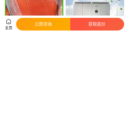
立即咨询
获取底价
主页
双吊环双层 耐磨耐用 研发销售
朗瑞电气0V充放电削峰填谷 储能
一体化 起重吊装带 实力厂家
变流器PCS双向逆变器LNBI-
500KST
真实性已核验
真实性已核验
13
.00
20
.00
￥
/条
￥
万
/台
天津
山东济南
咨询
电话
咨询
电话