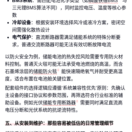
BMS系统
：需匹配电池化学类型（如
磷酸铁锂BMS
与
三元锂BMS算法不同），同时监控电压、温度等核心参
数
冷却设备
：根据安装环境选择风冷或液冷方案，密闭空
间需强化散热设计
电气保护
：直流断路器需满足储能系统的特殊分断要
求，普通交流断路器可能无法有效切断故障电流
以防火安全为例，储能电池的热失控风险需要专用防火材
料控制。普通灭火毯可能无法承受电池燃烧的高温，而含
石墨烯涂层的
储能防火毯
能快速隔绝氧气并耐受更高温
度，适合布置在电池舱关键位置。
配套组件的选择逻辑应遵循‘系统兼容性优先’原则：先确认
主设备的接口协议和参数范围，再筛选符合行业标准的辅
助设备。例如光伏
储能专用断路器
需要同时满足直流高
电压分断和光伏系统的抗逆流特性。
五、从安装到维护：那些容易被低估的日常管理细节