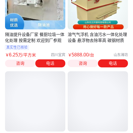
隔油提升设备厂家 餐厨垃圾一体
溶气气浮机 含油污水一体化处理
化处理 按需定制 欢迎到厂参观
设备 悬浮物去除率高 碳钢材质
真实性已核验
6
.25
5888
.00
￥
万
/平方米
￥
/台
四川宜宾
山东潍坊
咨询
电话
咨询
电话