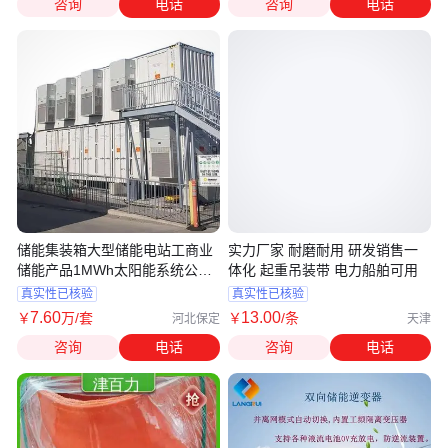
咨询
电话
咨询
电话
储能集装箱大型储能电站工商业
实力厂家 耐磨耐用 研发销售一
储能产品1MWh太阳能系统公用
体化 起重吊装带 电力船舶可用
储能柜
真实性已核验
真实性已核验
7
.60
13
.00
￥
万
/套
￥
/条
河北保定
天津
咨询
电话
咨询
电话