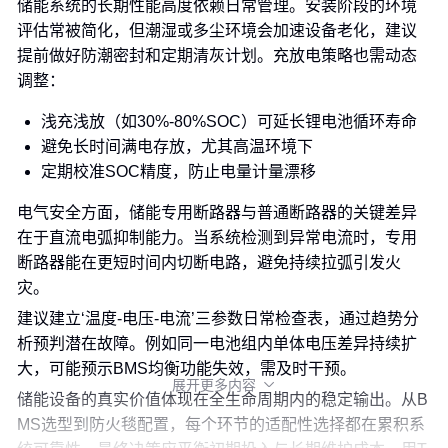
储能系统的长期性能高度依赖日常管理。安装阶段的环境
评估常被简化，但潮湿或多尘环境会加速设备老化，建议
提前做好防潮密封和定期清灰计划。充放电策略也需动态
调整：
浅充浅放（如30%-80%SOC）可延长锂电池循环寿命
避免长时间满电存放，尤其高温环境下
定期校准SOC精度，防止电量计量漂移
电气安全方面，储能专用断路器与普通断路器的关键差异
在于直流电弧抑制能力。当系统检测到异常电流时，专用
断路器能在更短时间内切断电路，避免持续拉弧引发火
灾。
建议建立‘温度-电压-电流’三参数日常检查表，通过趋势分
析预判潜在故障。例如同一电池组内单体电压差异持续扩
大，可能预示BMS均衡功能失效，需及时干预。
展开更多内容

储能设备的真实价值体现在全生命周期内的稳定输出。从B
MS选型到防火毯配置，每个环节的适配性选择都在累积系