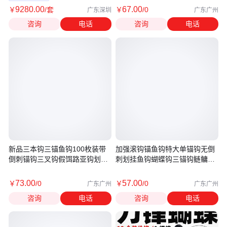
9280
.00
67
.00
￥
/套
￥
/0
广东深圳
广东广州
咨询
电话
咨询
电话
新品三本钩三锚鱼钩100枚装带
加强滚钩锚鱼钩特大单锚钩无倒
倒刺锚钩三叉钩假饵路亚钩划鱼
刺划挂鱼钩蝴蝶钩三锚钩鲢鳙钩
钩8/0
矛钩
73
.00
57
.00
￥
/0
￥
/0
广东广州
广东广州
咨询
电话
咨询
电话