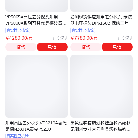
VP5065A高压差分探头知用
爱测现货供应知用差分探头 示波
VP5000A系列可替代是德波器
器电压探头DP6150B 保修三年
N2791
真实性已核验
真实性已核验
4280
.00
7780
.00
￥
/套
￥
/套
广东深圳
广东深圳
咨询
电话
咨询
电话
知用高压差分探头VP5210A替代
黑色滚钩锚钩划钩挂鱼钩高碳钢
是德N2891A泰克P5210
无倒刺专业大号鱼具滚钩锚钩包
邮
真实性已核验