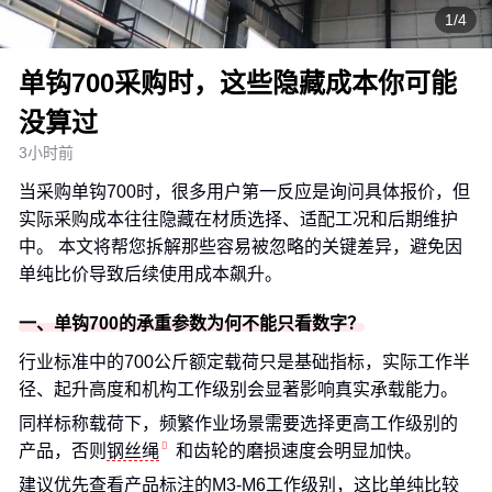
1/4
单钩700采购时，这些隐藏成本你可能
没算过
3小时前
当采购单钩700时，很多用户第一反应是询问具体报价，但
实际采购成本往往隐藏在材质选择、适配工况和后期维护
中。 本文将帮您拆解那些容易被忽略的关键差异，避免因
单纯比价导致后续使用成本飙升。
一、单钩700的承重参数为何不能只看数字？
行业标准中的700公斤额定载荷只是基础指标，实际工作半
径、起升高度和机构工作级别会显著影响真实承载能力。
同样标称载荷下，频繁作业场景需要选择更高工作级别的
产品，否则
钢丝绳
和齿轮的磨损速度会明显加快。
建议优先查看产品标注的M3-M6工作级别，这比单纯比较