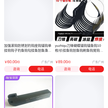
加强滚钩防锈划钓钩座钩锚钩单
yuzhiqu刀锋蝴蝶锚钩锚鱼钩10
挂钩钩子钓鱼钩勾挂鱼划鱼渔具
枚/价挂鱼钩划鱼钩刷鱼钩晃钩二
包邮
锚钩
60
.00
89
.00
￥
/0
￥
/0
广东广州
广东广州
咨询
电话
咨询
电话