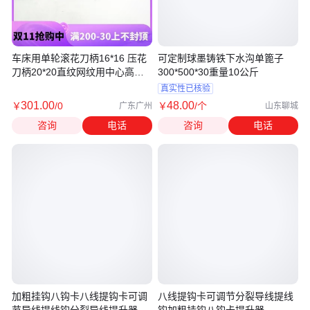
车床用单轮滚花刀柄16*16 压花
可定制球墨铸铁下水沟单篦子
刀柄20*20直纹网纹用中心高刀
300*500*30重量10公斤
柄
真实性已核验
301
.00
48
.00
￥
/0
￥
/个
广东广州
山东聊城
咨询
电话
咨询
电话
加粗挂钩八钩卡八线提钩卡可调
八线提钩卡可调节分裂导线提线
节导线提线钩分裂导线提升器
钩加粗挂钩八钩卡提升器