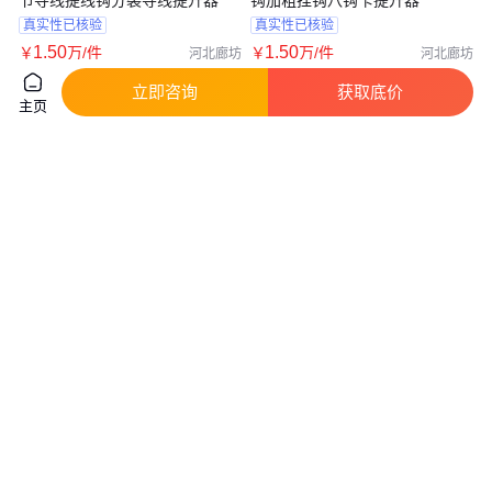
真实性已核验
真实性已核验
1
.50
1
.50
￥
万
/件
￥
万
/件
河北廊坊
河北廊坊
咨询
电话
咨询
电话
立即咨询
获取底价
主页
批发绑好 50厘米加长子线双钩
六线提钩卡高压地线提升钩输电
金袖 伊势尼伊豆 绑好有倒刺 鱼
线路起吊用六钩卡电力提线器
钩
真实性已核验
真实性已核验
5
.00
1
.25
￥
/件
￥
万
/件
广东广州
河北廊坊
咨询
电话
咨询
电话