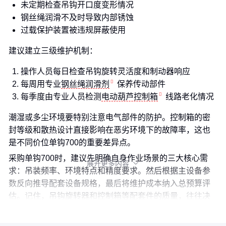
未定期检查吊钩开口度变形情况
钢丝绳润滑不及时导致内部锈蚀
过载保护装置被违规屏蔽使用
建议建立三级维护机制：
操作人员每日检查吊钩旋转灵活度和制动器响应
每周用专业
钢丝绳润滑剂
保养传动部件
每季度由专业人员检测
电动葫芦控制箱
线路老化情况
潮湿或多尘环境要特别注意电气部件的防护。控制箱的密
封等级和散热设计直接影响在恶劣环境下的故障率，这也
是不同价位单钩700的重要差异点。
采购单钩700时，建议先明确自身作业场景的三大核心需
展开更多内容

求：吊装频率、环境特点和精度要求。然后根据主设备参
数反向推导配套设备规格，最后将维护成本纳入总预算评
估。记住，吊钩旋转器和控制箱等配套件的质量，往往决
定着整套设备的安全边际和使用寿命。