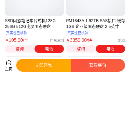
SSD固态笔记本台式机128G
PM1643A 1.92TB SAS接口 缓存
256G 512G电脑固态硬盘
1GB 企业级固态硬盘 2.5英寸
真实性已核验
真实性已核验
105
.00
3350
.00
￥
/个
￥
/块
广东深圳
北京
咨询
电话
咨询
电话
立即咨询
获取底价
主页
西部数据1T 2T SSD固态硬盘
Intel SSDPF2KX038XZN1
M.2接口 WD_BLACK SN750 游
P5530 3.84TB U.2接口NVMe