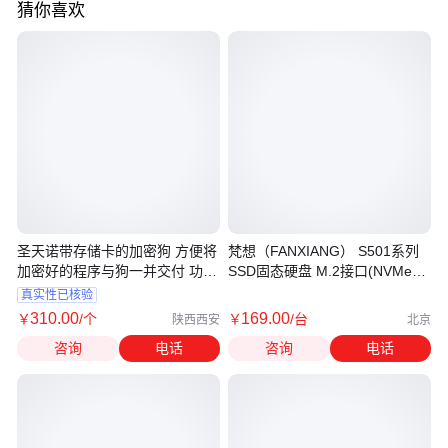
猜你喜欢
圣天诺带存储卡的加密狗 方便将
梵想（FANXIANG） S501系列
加密好的程序与狗一并交付 功能
SSD固态硬盘 M.2接口(NVMe协
强大
议)
真实性已核验
310
.00
169
.00
￥
/个
￥
/台
陕西西安
北京
咨询
电话
咨询
电话