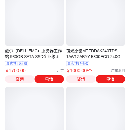
戴尔（DELL EMC）服务器工作
镁光原装MTFDDAK240TDS-
站 960GB SATA SSD企业级固态
1AW1ZABYY 5300ECO 240G
硬盘
服务器固态硬盘
真实性已核验
真实性已核验
1700
.00
1000
.00
￥
￥
/个
北京
广东深圳
咨询
电话
咨询
电话