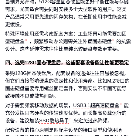
当预算允许时，512G容量固态硬盘能更好平衡性能与存储
需求，尤其适合需要同时安装多个大型软件的用户。这类
产品通常采用更先进的闪存架构，在长期使用中性能衰减
更缓慢。
特殊环境使用还需考虑配套方案：工业场景可能需要加固
型
硬盘盒
，频繁移动办公则需关注
外置固态硬盘
的抗震
设计。这些延伸需求往往比单纯比较硬盘参数更重要。
四、选完128G固态硬盘后，这些配套设备能让性能更稳定
采购128G固态硬盘后，配套设备的选择往往容易被忽视，
但它们直接影响硬盘的稳定性和使用寿命。比如M.2接口的
固态硬盘需要专用螺丝固定套件，否则安装不牢固可能导
致接触不良或散热问题。
对于需要频繁移动数据的场景，
USB3.1超高速硬盘盒
能
充分发挥固态硬盘的传输速度优势。而长期高负载运行的
设备，建议加装
SSD散热马甲
来避免过热降频。
配套设备的核心原则是匹配主设备的接口类型和使用场