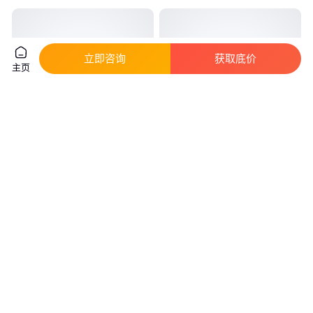
立即咨询
获取底价
主页
欧马可S5右导风罩内板
内正外正SI22T/K SIL22T/K
M531012300A0 前面板总成 散
SA22T/K SAL22T关节杆端鱼眼
热器前面罩
轴承内反外反
真实性已核验
145
.00
22
.00
￥
/个
￥
/套
山东济南
河北邢台
咨询
电话
咨询
电话