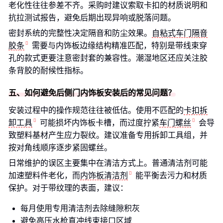
老化性往往参差不齐。采购时建议索取卡扣的材质说明和
抗拉测试报告，避免后期出现异响或脱落问题。
密封系统的完整性决定隔音和防尘效果。
自粘式车门隔音
胶条
需要与内饰板边缘结构精准匹配，特别是带线束穿
孔的款式更要注意密封套的兼容性。潮湿地区还应关注胶
条背胶的耐候性指标。
五、如何避免后侧门内饰板安装后的常见问题？
安装过程中的操作规范往往被低估。使用不匹配的
卡扣拆
卸工具
可能损坏内饰板卡槽，而过度拧紧
车门螺丝
会导
致塑料基材产生应力裂纹。建议准备专用拆卸工具组，并
按对角线顺序逐步紧固螺丝。
日常维护的误区主要集中在清洁方式上。普通清洁剂可能
加速塑料件老化，而
内饰板清洁剂
能平衡去污力和材质
保护。对于带纹理的表面，建议：
每月使用专用清洁剂去除缝隙积灰
避免高压水枪直冲线束接口区域