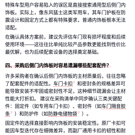
特殊车型用户容易陷入的误区是直接搜索通用型后侧门内
饰板。实际上，像东风猛士这类军用车，其车门护板在防
震设计和固定方式上都有特殊要求，普通内饰板根本无法
适配。
在确认具体方案前，建议先评估车门现有损坏程度和后续
使用环境——这往往比单纯比较产品参数更能找到性价比
最优解，也为后续配套设备的选择奠定基础。
四、采购后侧门内饰板时容易遗漏哪些配套配件？
许多采购者在确认后侧门内饰板的主材质量后，往往忽略
了配套配件的适配性。
车门卡扣
和密封条的规格差异可
能导致安装不牢固或密封性不足，这种细节疏漏会让主材
性能大打折扣。 建议在采购清单中同步确认三类关键配
件：固定件（如专用车门卡扣）、密封件（如
车门隔音胶
条
）和防护件（如
防静电储物袋
）。
固定件的选择直接影响内饰板的安装稳定性。原厂卡扣可
能因车型迭代存在细微差异，而副厂通用卡扣的韧性和耐