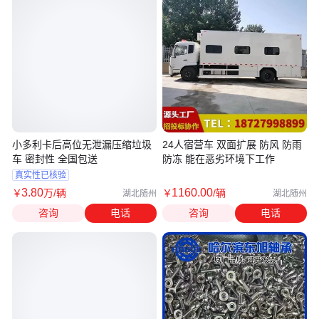
小多利卡后高位无泄漏压缩垃圾
24人宿营车 双面扩展 防风 防雨
车 密封性 全国包送
防冻 能在恶劣环境下工作
真实性已核验
3
.80
1160
.00
￥
万
/辆
￥
/辆
湖北随州
湖北随州
咨询
电话
咨询
电话