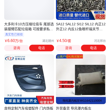
大多利卡10方压缩垃圾车 尾部选
SA12 SAL12 SI12 SIL12 内正12
装摆臂匹配垃圾箱 可按要求私人
外正12 内反12鱼眼杆端关节轴
定制
承 旋转工作
真实性已核验
6
.60
4
.50
￥
万
/台
￥
/套
湖北随州
河北邢台
咨询
电话
咨询
电话
良特定制汽车吸塑配件 门内饰板
外贸备货 导风罩内板左