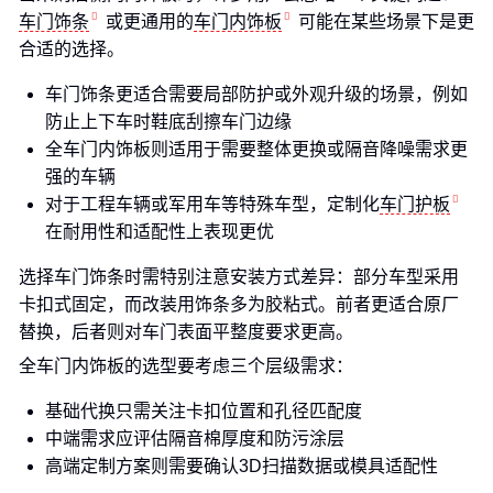
车门饰条
或更通用的
车门内饰板
可能在某些场景下是更
合适的选择。
车门饰条更适合需要局部防护或外观升级的场景，例如
防止上下车时鞋底刮擦车门边缘
全车门内饰板则适用于需要整体更换或隔音降噪需求更
强的车辆
对于工程车辆或军用车等特殊车型，定制化
车门护板
在耐用性和适配性上表现更优
选择车门饰条时需特别注意安装方式差异：部分车型采用
卡扣式固定，而改装用饰条多为胶粘式。前者更适合原厂
替换，后者则对车门表面平整度要求更高。
全车门内饰板的选型要考虑三个层级需求：
基础代换只需关注卡扣位置和孔径匹配度
中端需求应评估隔音棉厚度和防污涂层
高端定制方案则需要确认3D扫描数据或模具适配性