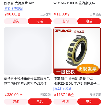
仪表台 大片厚片 ABS
WG1642110004 重汽豪沃A7左
风罩内饰板
真实性已核验
90
.00
11
.00
￥
/台
￥
/个
江苏常州
山东济南
咨询
电话
咨询
电话
庆铃五十铃标箱皮卡车货箱宝后
德国 进口 舍弗勒 原装 FAG
箱宝内衬垫防磨内衬垫改装件
NUP224E-XL-TVP2 圆柱滚子轴
承 高承载 工业用
真实性已核验
330
.00
1137
.16
￥
/台
￥
/套
河南郑州
安徽芜湖
咨询
电话
咨询
电话