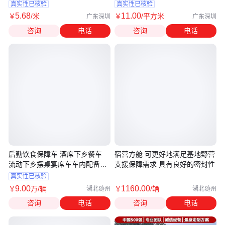
光条
真实性已核验
真实性已核验
5
.68
11
.00
￥
/米
￥
/平方米
广东深圳
广东深圳
咨询
电话
咨询
电话
后勤饮食保障车 酒席下乡餐车
宿营方舱 可更好地满足基地野营
流动下乡摆桌宴席车车内配备蒸
支援保障需求 具有良好的密封性
饭车
真实性已核验
9
.00
1160
.00
￥
万
/辆
￥
/辆
湖北随州
湖北随州
咨询
电话
咨询
电话