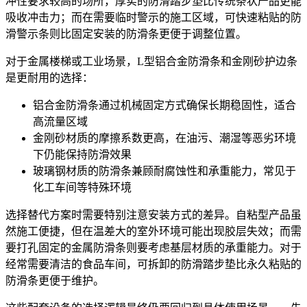
冲性要求较高的场所，厚实的
防滑踏步垫
比传统条状产品更能
吸收冲击力；而在需要临时警示的施工区域，可快速粘贴的
防
滑警示条
则比固定安装的防滑条更便于调整位置。
对于金属楼梯或工业场景，
L型铝合金防滑条
和金刚砂护边条
是更耐用的选择：
铝合金防滑条通过机械固定方式确保长期稳固性，适合
高流量区域
金刚砂材质的摩擦系数更高，在油污、潮湿等恶劣环境
下仍能保持防滑效果
玻璃钢材质的防滑条兼顾耐腐蚀性和承重能力，常见于
化工车间等特殊环境
选择替代方案时需要特别注意安装方式的差异。自粘型产品虽
然施工便捷，但在温差大的室外环境可能出现胶层失效；而需
要打孔固定的金属防滑条则要考虑基层材质的承重能力。对于
经常需要清洁的食品车间，可拆卸的防滑踏步垫比永久粘贴的
防滑条更便于维护。