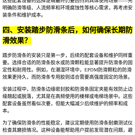
这些配套设备的选择逻辑最终仍要回归到具体使用场景——先
明确防滑等级、人流频率和环境腐蚀性等核心需求，再考虑安
装条件和维护成本。
四、安装踏步防滑条后，如何确保长期防
滑效果？
踏步防滑条的安装只是第一步，后续的配套设备和维护同样重
要。选择合适的
防滑条胶水
或
防滑颗粒
能显著提升防滑条的固
定性和耐用性。例如，在潮湿环境中，
EPDM防滑颗粒
的防滑
效果更持久，而
防滑条专用胶
则适合需要高强度固定的场景。
安装过程中，
防滑条边缘密封胶
和
防滑条固定夹
能有效防止边
缘翘起或脱落，尤其是在高频使用的楼梯或电梯场景中。这些
配套设备虽然看似次要，但能大幅减少后续维护的频率和成
本。
为了确保防滑条的性能稳定，建议定期使用防滑条耐磨测试仪
检查其磨损情况。这种设备能帮助用户提前发现潜在问题，避