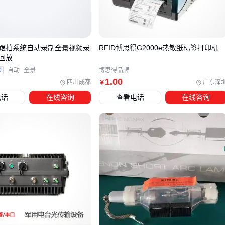
资源分配
：像
SN74HC138译码器
这类3-8线器件，本质上
是通过解码实现多路复用
选择时要注意工作电压范围、输出驱动能力这些隐性指标。比
跟拍系统自动录制全景视频录
RFID博思得G2000e热敏纸标签打印机
如老型号的
74系列译码器
用5V供电，新型号可能兼容3.3V系
回放
统——电压不匹配会导致信号幅值不足。
验
自动
全景
博思得品牌
1
.00
四川成都
广东深
￥
三、根据应用场景选择译码器的关键维度
电话
在线咨询
查看电话
在线咨询
数字信号处理
：
优先考虑
数字译码器
的通道数量和响应速度。逻辑控制场
景下，8输出比16输出更常用，因为大多数PLC接口以8为基
数设计
模拟信号转换
：
模拟译码器
要关注采样精度和信噪比。视频会议终端用的
编解码器往往支持4K分辨率，而安防监控设备可能只需要
576P