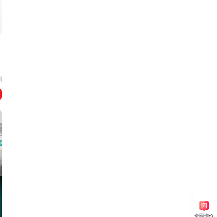
圳
全网询价