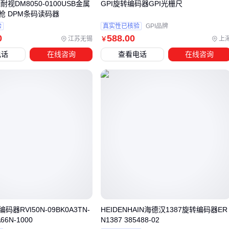
⚠️ 最危险的误解是"不坏不修"。译码器芯片的焊点会随温度变
耐视DM8050-0100USB金属
GPI旋转编码器GPI光栅尺
枪 DPM条码读码器
化老化，建议每2年用热成像仪检查一次温度分布
验
真实性已核验
GPI品牌
0
588
.00
清洁误区
：
江苏无锡
上
￥
用压缩空气除尘时，要避开
数据线缆
接口。气压过大可能
电话
在线咨询
查看电话
在线咨询
把灰尘吹进金手指缝隙
升级陷阱
：
更换新型号前务必确认固件兼容性。有些
视频延长器机架套
件
只支持特定版本的EDID协议
长期不用的设备建议定期通电，防止电容失效。潮湿环境还要
注意MSL等级，1级防潮的器件拆封后最好72小时内完成焊
接。
选译码器本质是选系统对话方式。先明确你的信号类型、传输
距离和环境条件，再匹配响应速度、接口规格和防护等级。工
器RVI50N-09BK0A3TN-
HEIDENHAIN海德汉1387旋转编码器ER
业场景的
工业译码器
和音视频系统的
音频译码器
看似原理
66N-1000
N1387 385488-02
相似，实际就像柴油机和电动机——各有各的主场。