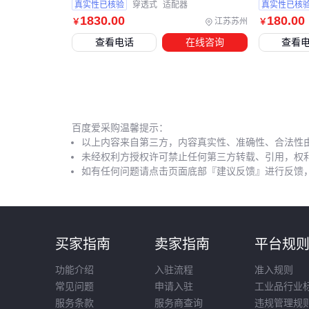
真实性已核验
穿透式
适配器
真实性已核
1830
.00
180
.00
江苏苏州
￥
￥
查看电话
在线咨询
查看
百度爱采购温馨提示：
以上内容来自第三方，内容真实性、准确性、合法性
未经权利方授权许可禁止任何第三方转载、引用，权
如有任何问题请点击页面底部『建议反馈』进行反馈
买家指南
卖家指南
平台规
功能介绍
入驻流程
准入规则
常见问题
申请入驻
工业品行业
服务条款
服务商查询
违规管理规