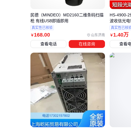
民德（MINDEO）MD2160二维条码扫描
HS-490
枪 有线USB即插即用
波收信光电
真实性已核验
真实性已核
168
.00
1
.40
万
山东济南
￥
￥
查看电话
在线咨询
查看