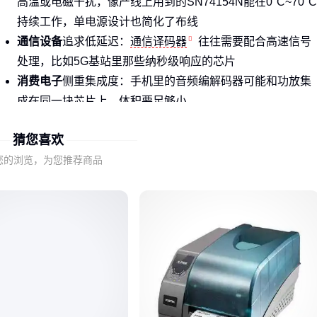
高温或电磁干扰，像产线上用到的SN74154N能在0°C~70°C
持续工作，单电源设计也简化了布线
通信设备
追求低延迟：
通信译码器
往往需要配合高速信号
处理，比如5G基站里那些纳秒级响应的芯片
消费电子
侧重集成度：手机里的音频编解码器可能和功放集
成在同一块芯片上，体积要足够小
这些差异本质上源于信号类型和工作环境的不同。就像你不会
猜您喜欢
用同声传译的设备去翻译摩斯密码，选译码器也得先看它要处
您的浏览，为您推荐商品
理什么"语言"。
二、译码器的核心功能不只是信号转换
很多人以为译码器只是把A信号变成B信号，其实它至少承担三
种角色：
信号整形
：消除传输过程中的噪声和畸变
协议适配
：让不同制式的设备能互相理解