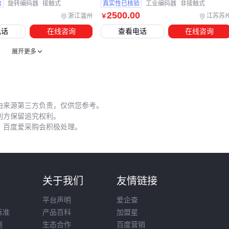
验
旋转编码器
接触式
真实性已核验
工业编码器
非接触式
2500
.00
浙江温州
江苏苏
￥
电话
在线咨询
查看电话
在线咨询
展开更多
由来源第三方负责，仅供您参考。
利方保留追究权利。
，百度爱采购会积极处理。
则
关于我们
友情链接
平台声明
爱企查
标准
产品百科
加盟星
则
生态合作
百度营销