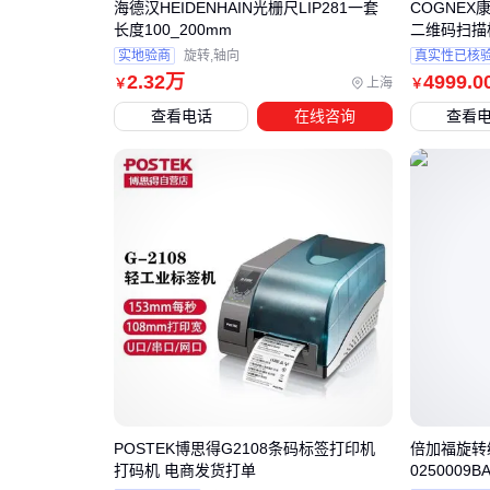
海德汉HEIDENHAIN光栅尺LIP281一套
COGNEX康
长度100_200mm
二维码扫描
实地验商
旋转,轴向
真实性已核
2
.32
万
4999
.0
上海
￥
￥
查看电话
在线咨询
查看
POSTEK博思得G2108条码标签打印机
倍加福旋转编码
打码机 电商发货打单
0250009BA