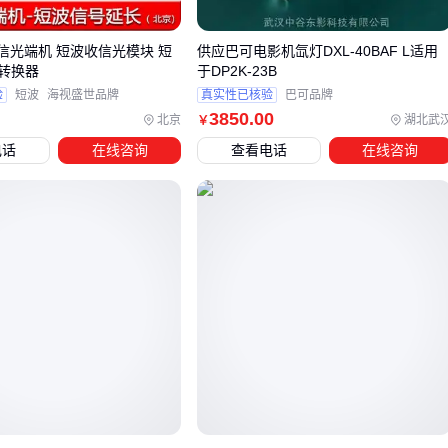
混合信号系统
：
0-2信光端机 短波收信光模块 短
供应巴可电影机氙灯DXL-40BAF L适用
有些场景需要同时处理数字控制和模拟输出，比如带触摸屏
转换器
于DP2K-23B
的工业HMI。这时要确认译码器是否支持双接口
验
短波
海视盛世品牌
真实性已核验
巴可品牌
3850
.00
北京
湖北武
￥
四、安装译码器时容易被忽视的配套需求
电话
在线咨询
查看电话
在线咨询
信号衰减是新手常踩的坑——即便选了高性能译码器，长距离
传输仍可能要用
信号放大器
补偿损耗。会议室部署时，20米
以上的HDMI线就需要中继增强。
另一个痛点是机架安装。19英寸标准机柜里，译码器模块最好
配合
机架安装套件
固定，避免插拔线缆时设备松动。
别忘了检查
电源适配器
的功率余量，尤其当译码器需要驱动
多个终端时。建议预留30%的功率冗余。
五、译码器日常维护中的常见误区