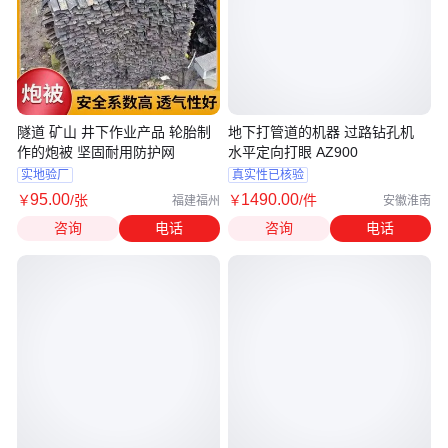
隧道 矿山 井下作业产品 轮胎制
地下打管道的机器 过路钻孔机
作的炮被 坚固耐用防护网
水平定向打眼 AZ900
实地验厂
真实性已核验
95
.00
1490
.00
￥
/张
￥
/件
福建福州
安徽淮南
咨询
电话
咨询
电话