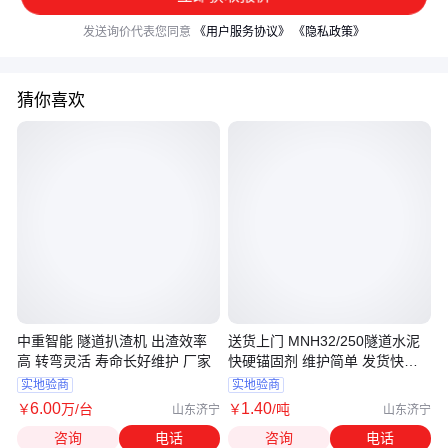
发送询价代表您同意
《用户服务协议》
《隐私政策》
猜你喜欢
中重智能 隧道扒渣机 出渣效率
送货上门 MNH32/250隧道水泥
高 转弯灵活 寿命长好维护 厂家
快硬锚固剂 维护简单 发货快速
规格多
实地验商
实地验商
6
.00
1
.40
￥
万
/台
￥
/吨
山东济宁
山东济宁
咨询
电话
咨询
电话