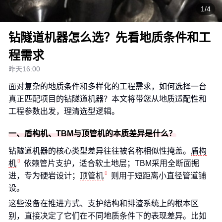
1/4
钻隧道机器怎么选？先看地质条件和工
程需求
昨天16:00
面对复杂的地质条件和多样化的工程需求，如何选择一台
真正匹配项目的钻隧道机器？本文将带您从地质适配性和
工程参数出发，理清选型逻辑。
一、盾构机、TBM与顶管机的本质差异是什么？
钻隧道机器的核心类型差异往往被名称相似性掩盖。
盾构
机
依赖管片支护，适合软土地层；TBM采用全断面掘
进，专为硬岩设计；
顶管机
则用于短距离小直径管道铺
设。
这些设备在推进方式、支护结构和排渣系统上的根本区
别，直接决定了它们在不同地质条件下的表现差异。比如