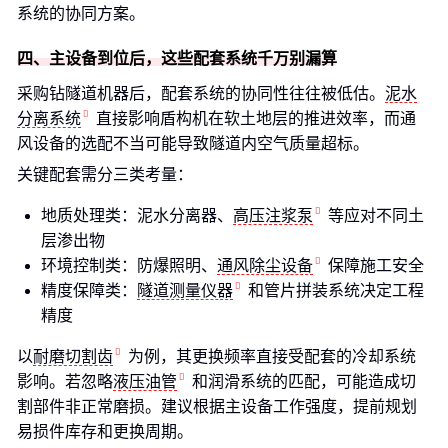
系统的协同方案。
四、主设备到位后，这些配套系统千万别漏算
采购钻隧道机器后，配套系统的协同性往往被低估。
泥水
分离系统
直接影响盾构机在软土地层的推进效率，而通
风设备的选配不当可能导致隧道内空气质量超标。
关键配套需分三类考量：
地质处理类：泥水分离器、
高压注浆泵
等应对不同土
层渗出物
环境控制类：防爆照明、
通风除尘设备
保障施工安全
精度保障类：
隧道测量仪器
和管片拼装系统决定工程
精度
以
耐磨切割齿
为例，其更换频率直接受配套的冷却系统
影响。若忽略
液压油管
和润滑系统的匹配，可能造成切
割部件非正常磨损。建议根据主设备工作强度，提前规划
易损件库存和更换周期。