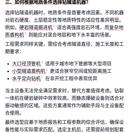
三、如何根据地质条件选择钻隧道机器？
选择钻隧道机器时，地质条件是首要考虑因素。不同机器
对岩石硬度、土层稳定性等地质特性的适应性差异明显。
例如，
硬岩隧道掘进机
适合高强度岩石环境，而
复杂地
质盾构机
则能应对混合地层和地下水丰富的场景。
工程需求同样关键，需综合考虑隧道直径、施工长度和工
期要求：
大口径顶管机
适用于城市地下管廊等大型项目
小型隧道盾构机
更适合狭窄空间或短距离施工
水平定向钻机
在非开挖工程中表现优异
当主设备无法完全满足需求时，替代方案值得考虑。钻裂
一体机在硬岩破碎中效率较高，而静态爆破设备则适合对
振动敏感的区域。这些方案通常作为辅助手段与主设备配
合使用。
最终选型应基于地质报告和工程参数的综合评估，确保设
备性能与实际需求匹配。选定主机后，还需提前规划配套