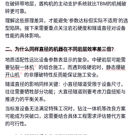
在破碎带地层，盾构机的主动支护系统就比TBM的机械破
碎更可靠。
理解这些原理差异，才能避免‘参数达标但实际不适用’的选
型陷阱。接下来需要重点关注岩石硬度和隧道直径对设备
性能的具体影响。
二、为什么同样直径的机器在不同岩层效率差三倍？
地质适配性远比设备参数表显示的复杂。中硬岩层可能需
要
钻裂一体机
的组合施工，而遇到极硬岩时，
静态爆破
开山机
的非爆破特性反而能保证施工安全。
隧道直径的影响同样关键：小直径隧道受限于设备尺寸，
往往需要牺牲部分功能；大直径隧道则要考虑刀盘扭矩与
推进力的平衡关系。
当标准设备无法满足特殊工况时，钻注一体机等改良方案
可能成为突破口，这需要结合具体工程需求评估替代方案
的可行性。