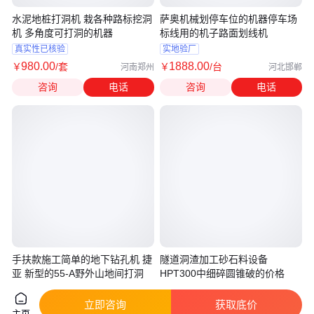
水泥地桩打洞机 栽各种路标挖洞
萨奥机械划停车位的机器停车场
机 多角度可打洞的机器
标线用的机子路面划线机
真实性已核验
实地验厂
980
.00
1888
.00
￥
/套
￥
/台
河南郑州
河北邯郸
咨询
电话
咨询
电话
手扶款施工简单的地下钻孔机 捷
隧道洞渣加工砂石料设备
亚 新型的55-A野外山地间打洞
HPT300中细碎圆锥破的价格
真实性已核验
立即咨询
获取底价
1368
.00
18
.80
￥
/台
￥
万
/台
河南郑州
河南郑州
主页