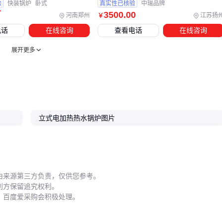
验
快装锅炉
卧式
真实性已核验
中瑞品牌
五、安装和维护中容易被忽视的实操细节
万
3500
.00
河南郑州
江苏扬
￥
电话
在线咨询
查看电话
在线咨询
立式电热水锅炉的安装位置直接影响后续维护便利性。建议预
留至少50cm的检修空间，并确保地面承重达标。管道连接时要
展开更多
注意
泄压阀
的安装方向，错误的朝向可能导致紧急情况下无
法正常泄压。
日常维护中这些细节值得关注：
每月检查
压力表
指针是否灵活，防止卡针导致误判
立式电加热热水锅炉图片
每季度清洗一次
不锈钢翅片加热管
表面的水垢沉积
停用超过两周时，应排空锅炉内存水防止腐蚀
发现电控柜散热孔积灰要及时清理，避免影响散热
由来源第三方负责，仅供您参考。
锅炉除垢剂
的选择也很关键。酸性过强的产品可能损伤不锈
利方保留追究权利。
钢部件，而缓释型水处理剂更适合长期防护。维护时建议佩戴
，百度爱采购会积极处理。
多参数水质检测仪
，实时监控水质变化。