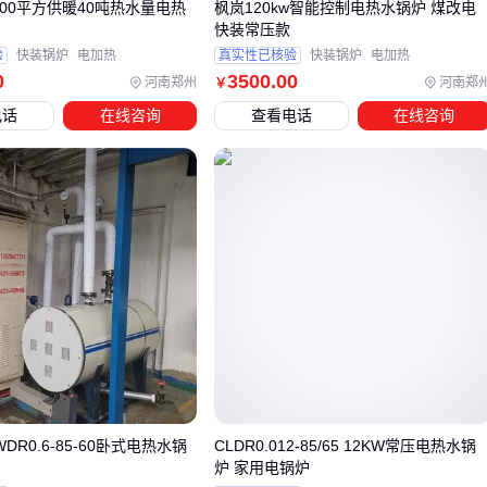
00平方供暖40吨热水量电热
枫岚120kw智能控制电热水锅炉 煤改电
用户采购主设备后才发现，水质处理、压力控制、循环系统等
快装常压款
环节的缺失会直接影响使用效果。例如，未经处理的硬水会导
验
快装锅炉
电加热
真实性已核验
快装锅炉
电加热
0
3500
.00
致锅炉结垢，而压力控制不当可能引发安全隐患。
河南郑州
河南郑
￥
电话
在线咨询
查看电话
在线咨询
核心配套设备可分为三类：
压力控制类：如
锅炉压力控制器
和
安全阀
，用于监控和
调节系统压力，防止超压运行
水质处理类：
软化水设备
和
水质检测仪
能减少水垢沉
积，延长锅炉寿命
辅助循环类：
热水循环泵
和
温度传感器
确保热量均匀分
布，避免局部过热
选择配套设备时，需注意与主设备的兼容性。例如压力控制器
的量程应覆盖锅炉工作范围，
电控柜
的防护等级需匹配安装
环境。潮湿或多尘场所建议选用
防爆电控柜
，而频繁调节的
DR0.6-85-60卧式电热水锅
CLDR0.012-85/65 12KW常压电热水锅
工况则需要更高精度的控制器。
炉 家用电锅炉