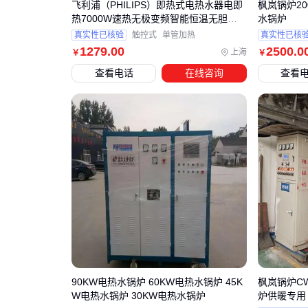
飞利浦（PHILIPS）即热式电热水器电即
枫岚锅炉20
热7000W速热无极变频智能恒温无胆免
水锅炉
储水淋浴洗澡水电分离AWH1045/93
真实性已核验
触控式
单管加热
真实性已核
1279
.00
2500
.0
上海
￥
￥
查看电话
在线咨询
查看
90KW电热水锅炉 60KW电热水锅炉 45K
枫岚锅炉CW
W电热水锅炉 30KW电热水锅炉
炉供暖专用