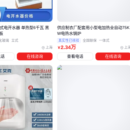
洗浴电加热锅炉
需要重点考虑水温稳定性，而采暖用途则应
关注低温环境下的启动性能。部分机型在电压波动时会出现加
热不均问题，这在老厂房中尤为常见。
式电开水器 单热型6千瓦 黑
供应制衣厂配套用小型电加热全自动75K
选购时不能仅比较价格，需要综合评估：
板
W电热水锅炉
化玻璃
立式
真实性已核验
全国联保
一体式
连续工作时长是否符合需求
2
.34
万
上海
上
￥
防护等级是否匹配安装环境
电话
在线咨询
查看电话
在线咨询
控制精度是否满足工艺要求
三、如何根据使用场景选择立式电热水锅炉？
立式电热水锅炉的选型首先要明确使用场景和需求。不同场景
对功率、加热方式和控制功能的要求差异明显：
家庭采暖或热水需求更适合小型化、静音设计的
家用立式电
热水锅炉
，通常对智能化控制和节能性要求更高
商业场所如酒店、泳池需要大功率连续供热的
即热式电热水