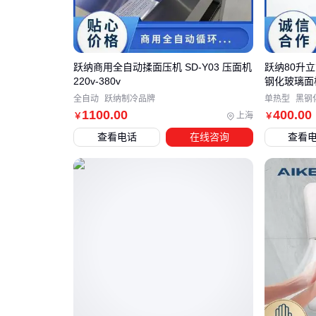
跃纳商用全自动揉面压机 SD-Y03 压面机
跃纳80升立
220v-380v
钢化玻璃面
全自动
跃纳制冷品牌
单热型
黑钢
1100
.00
400
.00
上海
￥
￥
查看电话
在线咨询
查看