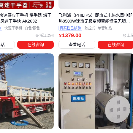
锅炉
，需重点关注快速加热能力和稳定性
工业场景则需考虑防爆、耐腐蚀等特殊设计，同时匹配工艺
快速感应干手机 烘手器 烘干
飞利浦（PHILIPS）即热式电热水器电即
要求的温度和压力参数
风速干手快 AK2632
热8500W速热无极变频智能恒温无胆免
储水淋浴洗澡水电分离AWH1028/93
验
快速干手机
白色/银色
真实性已核验
触控式
单管加热
家用型号通常采用电磁加热等安全技术，水电分离设计能避免
1379
.00
浙江温州
上
￥
漏电风险，而变频功能可适应不同时段的热负荷变化。选购时
电话
在线咨询
查看电话
在线咨询
需注意安装空间和电路承载能力，老式住宅可能需单独布线。
即热式机型虽然初始投入较高，但避免了储水式锅炉的热能持
续损耗，长期使用能效比更优。其核心优势在于瞬时出热水能
力，适合用水量大且间歇性使用的商业场所。
选型后还需评估配套设备是否匹配，例如循环泵的扬程能否覆
盖管路系统，智能控制系统是否需要对接建筑BA系统等。这些
细节直接影响最终使用效果。
四、选完锅炉后，这些配套设备同样关键
立式电热水锅炉的高效运行离不开配套设备的协同工作。许多