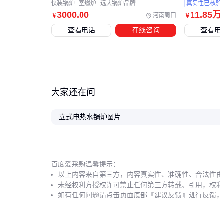
快装锅炉
室燃炉
远大锅炉品牌
真实性已核
3000
.00
11
.85
河南周口
￥
￥
查看电话
在线咨询
查看
大家还在问
立式电热水锅炉图片
百度爱采购温馨提示：
以上内容来自第三方，内容真实性、准确性、合法性
未经权利方授权许可禁止任何第三方转载、引用，权
如有任何问题请点击页面底部『建议反馈』进行反馈