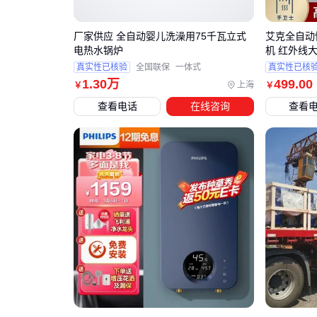
厂家供应 全自动婴儿洗澡用75千瓦立式
艾克全自动
电热水锅炉
机 红外线大
真实性已核验
全国联保
一体式
真实性已核
1
.30
万
499
.00
上海
￥
￥
查看电话
在线咨询
查看