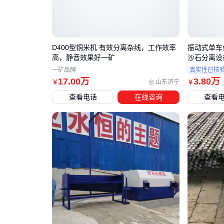
D400型铜米机 有效分离杂线，工作效率
振动式单车
高，静音效果好一矿
沙石分离设
一矿品牌
真实性已核
17
.00
万
3
.80
万
山东济宁
￥
￥
查看电话
在线咨询
查看