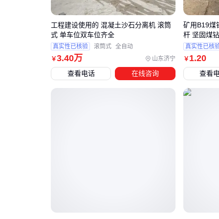
工程建设使用的 混凝土沙石分离机 滚筒
矿用B19煤
式 单车位双车位齐全
杆 坚固煤钻
真实性已核验
滚筒式
全自动
真实性已核
3
.40
万
1
.20
山东济宁
￥
￥
查看电话
在线咨询
查看