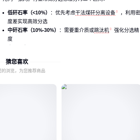
低矸石率（<10%）
：优先考虑
干法煤矸分离设备
，利用
度差实现高效分选
中矸石率（10%-30%）
：需要重介质或
跳汰机
强化分选精
度
高矸石率（>30%）
：滚轴筛预筛+光电分选组合更经济
猜您喜欢
处理粘湿物料时，这种多级联动设计能避免筛孔堵塞，特别适
合含泥量高的矿区。
您的浏览，为您推荐商品
二、风选、重介质、X射线分选究竟差在哪？
三种主流技术路线底层逻辑差异就像用不同"放大镜"找矸石：
风选
：靠气流吹散煤矸混合物，适合轻质矸石，但对粒径均
匀性要求高
重介质
：利用悬浮液密度分层，分选精度高但系统复杂
X射线煤矸分选机
：通过原子序数识别，能处理6-80mm混