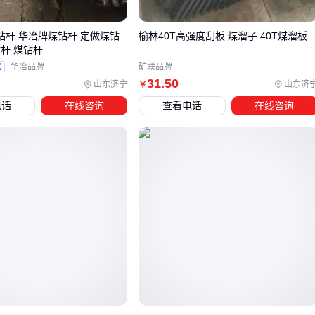
装置能实现毫米级分选精度。某矿区使用后精煤回收率提升
9%，每年增收超300万元。
钻杆 华冶牌煤钻杆 定做煤钻
榆林40T高强度刮板 煤溜子 40T煤溜板
杆 煤钻杆
对于中小型煤矿，模块化设计的
光电煤矸分选设备
更灵活，
验
华冶品牌
矿联品牌
安装周期可缩短40%。
31
.50
山东济宁
山东济
￥
电话
在线咨询
查看电话
在线咨询
四、分离后矸石输送和除尘怎么解决？
很多用户买完主机才发现配套系统才是"隐形成本黑洞"。必须
同步考虑：
矸石转运
：选用耐磨损的
皮带输送机
，倾角≤18°防止回滚
粉尘控制
：脉冲式
除尘设备
要匹配主机处理风量120%
废水处理
：洗选工艺需配套
煤炭脱水机
某选煤厂因忽视除尘系统，投产后不得不追加80万改造费用。
配套设备预算建议按主机价的30%-50%预留。