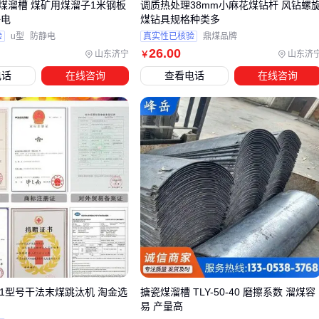
五、为什么同样设备有人用3年有人用1年？
瓷煤溜槽 煤矿用煤溜子1米钢板
调质热处理38mm小麻花煤钻杆 风钻螺
静电
煤钻具规格种类多
维护盲区往往藏在细节里：
验
u型
防静电
真实性已核验
鼎煤品牌
26
.00
山东济宁
山东济
￥
筛片磨损
：锰钢筛片每800小时需翻转使用，寿命可延长2倍
电话
在线咨询
查看电话
在线咨询
轴承润滑
：高温工况下要改用二硫化钼润滑脂
动态平衡
：振动筛每季度要做动平衡检测
应急处理
：备一套
破碎机
刀盘应对矸石卡死
⚠️ 注意
：用
方形摇摆筛
处理粘湿物料时，每周需高压水枪冲
洗筛网。
选
煤炭分选机
就像配眼镜——度数要对准才有清晰视野。先
明确原煤含矸率、处理量和场地限制这三个硬指标，再对比不
同方案的投资回报周期。特殊工况下，组合方案往往比单一设
备更经济。
T1型号干法末煤跳汰机 淘金选
搪瓷煤溜槽 TLY-50-40 磨擦系数 溜煤容
易 产量高