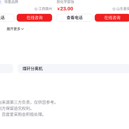
验
恒重品牌
耐化学腐蚀
23
.00
江西赣州
山东泰
￥
电话
在线咨询
查看电话
在线咨询
展开更多
煤矸分离机
由来源第三方负责，仅供您参考。
利方保留追究权利。
，百度爱采购会积极处理。