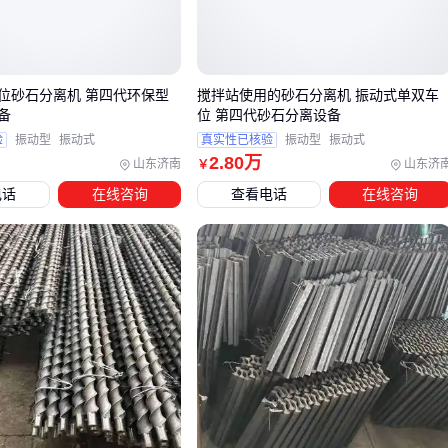
合物料，但前期投入较大
⚡ 关键结论
：矸石硬度差异大时选X射线，追求低成本可考虑
选，重介质适合高精度洗选厂。
位砂石分离机 第四代环保型
搅拌站使用的砂石分离机 振动式单双车
备
位 第四代砂石分离设备
验
振动型
振动式
真实性已核验
振动型
振动式
三、处理量、矸石率、电耗怎么平衡？
2
.80
万
山东济南
山东济
￥
选型需要四个维度交叉验证，这里用表格对比典型方案：
电话
在线咨询
查看电话
在线咨询
方案类型
适用场景
电耗成本
风选设备
低矸率干燥原煤
0.8-1.2元/吨
重介质分选
高精度洗选
2.5-3.5元/吨
智能光电分选
复杂混合物料
1.8-2.2元/吨
智能煤矸分选系统特别适合矸石成分复杂的矿井，其气动剔除