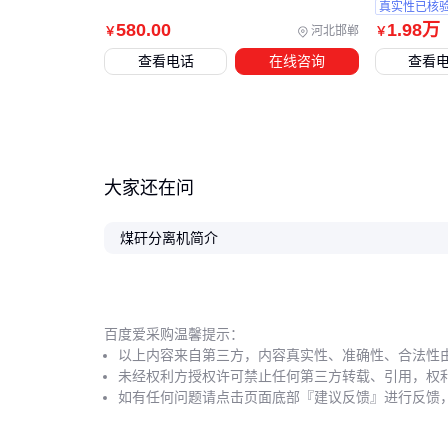
真实性已核
580
.00
1
.98
万
河北邯郸
￥
￥
查看电话
在线咨询
查看
大家还在问
煤矸分离机简介
百度爱采购温馨提示：
以上内容来自第三方，内容真实性、准确性、合法性
未经权利方授权许可禁止任何第三方转载、引用，权
如有任何问题请点击页面底部『建议反馈』进行反馈