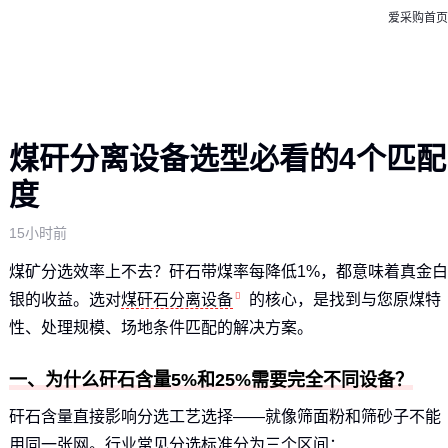
爱采购首页
煤矸分离设备选型必看的4个匹配
度
15小时前
煤矿分选效率上不去？矸石带煤率每降低1%，都意味着真金白
银的收益。选对
煤矸石分离设备
的核心，是找到与您原煤特
性、处理规模、场地条件匹配的解决方案。
一、为什么矸石含量5%和25%需要完全不同设备？
矸石含量直接影响分选工艺选择——就像筛面粉和筛砂子不能
用同一张网。行业常见分选标准分为三个区间：