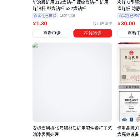
华冶牌矿用B19煤钻杆 螺纹煤钻杆 矿用
宏煤 U型
煤钻杆 型煤钻杆 b22煤钻杆
溜煤板 防
真实性已核验
华冶品牌
真实性已核
1
.30
30
.00
山东济宁
￥
￥
查看电话
在线咨询
查看
安标煤刮板45号钢材质矿用配件锻打工艺
恒重品牌J
油漆表面处理
煤高效设备