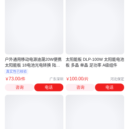
户外通用移动电源迪晟20W便携
太阳能板 DLP-100W 太阳能电池
太阳能板 18电池光电转换 陆运
板 多晶 单晶 足功率 A级组件
便捷
真实性已核验
73
.00
100
.00
￥
/件
￥
/片
广东深圳
河北保定
咨询
电话
咨询
电话