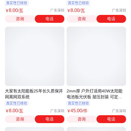
真实性已核验
真实性已核验
8
.00
8
.00
￥
/瓦
￥
/瓦
广东深圳
广东深圳
咨询
电话
咨询
电话
大家有太阳能板25年长久质保并
2mm厚 户外灯适用40W太阳能
网离网双系统
电池板光伏板 层压封装 可定制
迪晟厂家
真实性已核验
真实性已核验
8
.00
45
.00
￥
/瓦
￥
/件
广东深圳
广东深圳
咨询
电话
咨询
电话