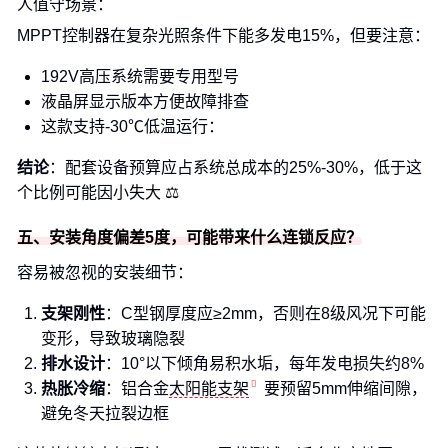
人值守场景：
MPPT控制器在复杂光照条件下能多发电15%，但要注意：
192V高压系统需要专用型号
液晶屏显示版本方便故障排查
这款支持-30℃低温运行：
结论
：配套设备预算应占系统总成本的25%-30%，低于这
个比例可能因小失大 ⚖️
五、安装角度偏差5度，可能带来什么连锁反应？
容易被忽视的安装细节：
支架刚性
：C型钢厚度应≥2mm，否则在8级风况下可能
变形，导致玻璃隐裂
排水设计
：10°以下倾角易积水垢，每年发电损失约8%
热胀冷缩
：铝合金
太阳能支架
要预留5mm伸缩间隙，
避免冬天拉裂边框