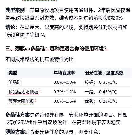
典型案例
：某草原牧场项目使用普通组件，2年后因昼夜温
差导致接线盒密封失效，维修成本超过初始投资的20%
结论
：在温差大、湿度高的环境，要特别关注封装材料和
接线盒防护等级 🔍
三、薄膜vs多晶硅：哪种更适合你的使用环境？
不同技术路线的抗衰减特性对比：
类型
年均衰减率
弱光性能；温度系数
单晶硅
0.5%~0.8%
较好；-0.35%/℃
多晶硅太阳能板
0.7%~1.2%
一般；-0.45%/℃
薄膜太阳能板
0.8%~1.5%
优秀；-0.25%/℃
多晶硅方案
更适合预算有限、安装环境开阔的项目。例如
这款625W组件采用双玻设计，在高温环境下表现稳定：
薄膜方案
适合弱光条件多的场景，但要注意：