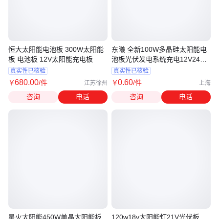
恒大太阳能电池板 300W太阳能
东曦 全新100W多晶硅太阳能电
板 电池板 12V太阳能充电板
池板光伏发电系统充电12V24V
家用
真实性已核验
真实性已核验
680
.00
0
.60
￥
/件
￥
/件
江苏徐州
上海
咨询
电话
咨询
电话
星火太阳能450W单晶太阳能板
120w18v太阳能灯21V光伏板