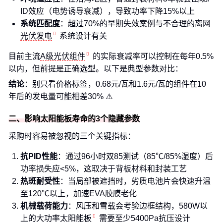
ID效应（电势诱导衰减），导致功率下降15%以上
系统匹配度
：超过70%的早期失效案例与不合理的
离网
光伏发电
系统设计有关
目前主流
A级光伏组件
的实际衰减率可以控制在每年0.5%
以内，但前提是正确选型。以下是典型参数对比：
结论
：别只看价格标签，0.68元/瓦和1.6元/瓦的组件在10
年后的发电量可能相差30% ⚠️
二、影响太阳能板寿命的3个隐藏参数
采购时容易被忽视的三个关键指标：
抗PID性能
：通过96小时双85测试（85℃/85%湿度）后
功率损失应<5%，这取决于背板材料和封装工艺
热斑耐受性
：当局部被遮挡时，劣质电池片会快速升温
至120℃以上，加速EVA胶膜老化
机械载荷能力
：风压和雪载会考验边框结构，580W以
上的
大功率太阳能板
需要至少5400Pa抗压设计