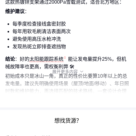
这款热镀锌支架通过2000Pa雪载测试，适合北方地区：
维护建议
：
每季度检查接线盒密封胶
每年用软毛刷清洁表面两次
避免使用高压水枪冲洗
发现热斑立即排查遮挡物
结论
：好的
太阳能跟踪系统
能让发电量提升25%，但机
械故障率也更高，需权衡利弊 🛠️
展开更多内容

初始成本只是冰山一角，真正的性价比要算10年以上的总
发电量。建议先明确使用场景（屋顶/地面/移动）、年日照
时数和维护能力，再选择匹配的技术路线。一套设计合理
的
光伏发电系统
，完全可能超期服役到30年。
想找货源？