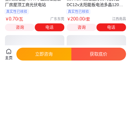
厂房屋顶工商光伏电站
DC12v太阳能板电池多晶120瓦
太阳能路灯
真实性已核验
真实性已核验
0
.70
200
.00
￥
/瓦
￥
/套
广东东莞
江西南昌
咨询
电话
咨询
电话
立即咨询
获取底价
主页
层压封装 迪晟5W小功率单晶硅
光伏充电板18V300W太阳能板单
监控太阳能板 6V0.84A输出 耐
晶太阳能发电板电池板物联网打
80℃高温
样A类
真实性已核验
真实性已核验
23
.00
1050
.00
￥
/瓦
￥
/瓦
广东深圳
广东深圳
咨询
电话
咨询
电话