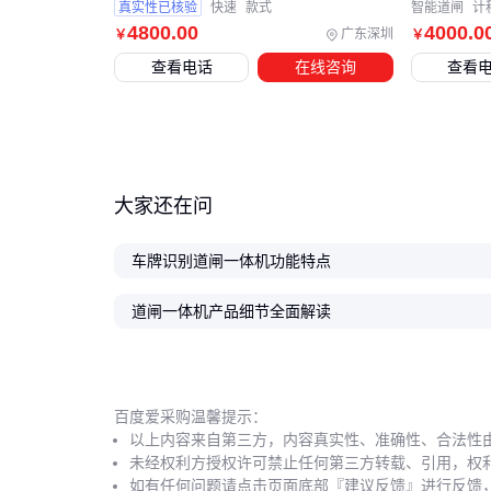
真实性已核验
快速
款式
智能道闸
计
4800
.00
4000
.0
广东深圳
￥
￥
查看电话
在线咨询
查看
大家还在问
车牌识别道闸一体机功能特点
道闸一体机产品细节全面解读
百度爱采购温馨提示：
以上内容来自第三方，内容真实性、准确性、合法性
未经权利方授权许可禁止任何第三方转载、引用，权
如有任何问题请点击页面底部『建议反馈』进行反馈