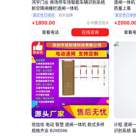
鸿宇门业 商场停车场智能车辆识别系统
道闸一体机
新空降闸栅栏道闸一体机
质量上乘
真实性已核验
鸿宇品牌
真实性已核
1800
.00
2000
.0
内蒙古包头
￥
￥
查看电话
在线咨询
查看
倍加信 电动 智慧 道闸一体机 款式多样
计程 道闸
规格齐全 BJXE046
识别系统 