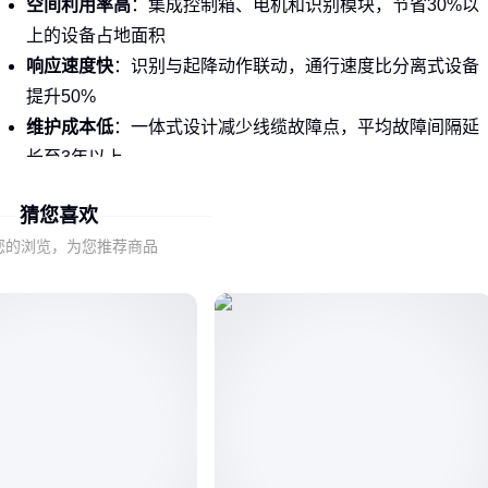
空间利用率高
：集成控制箱、电机和识别模块，节省30%以
上的设备占地面积
响应速度快
：识别与起降动作联动，通行速度比分离式设备
提升50%
维护成本低
：一体式设计减少线缆故障点，平均故障间隔延
长至3年以上
当前主流产品如
防砸栅栏式道闸
普遍具备智能防砸功能，通
猜您喜欢
过压力波、雷达等多重检测实现99%以上的防误触发率。这类
您的浏览，为您推荐商品
设备特别适合车流量大、安全要求高的小区和商业停车场。
二、道闸一体机的分类与工作原理
按结构和工作原理可分为三大类型：
直杆式
：结构简单成本低，适合临时停车场，但抗风性较差
栅栏式
：防攀爬性能突出，常见于住宅小区，典型代表如
高
速道闸