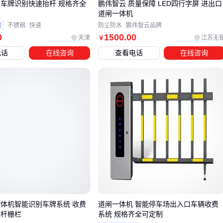
 车牌识别快速抬杆 规格齐全
鹏伟智云 质量保障 LED四行字屏 进出口
道闸一体机
旧场地改造需注意：原有
停车场收费系统
是否兼容新设备
验
不锈钢
快速
防尘防水
鹏伟智云品牌
通信协议
0
1500
.00
天津
江苏无
￥
多出入口联动：需额外配置中控服务器
电话
在线咨询
查看电话
在线咨询
安全冗余设计
标配电机功率不足时，需加装
道闸电机
增压模块
关键通道建议配置双
车牌识别摄像头
互为备份
五、道闸一体机使用中容易被忽视的细节
日常运维中这些经验能大幅延长设备寿命：
润滑周期
：涡轮蜗杆结构每3个月需专用润滑脂保养
防雷措施
：未内置防雷模块的型号需单独安装避雷器
应急方案
：保留物理
遥控器
应对系统故障，但需定期测试
一体机智能识别车牌系统 收费
道闸一体机 智能停车场出入口车辆收费
电池电量
直杆栅栏
系统 规格齐全可定制