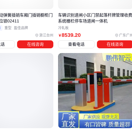
2000车次以上：需配置双电机
车牌识别道闸
动弹簧插销车厢门插销橱柜门
车辆识别道闸小区门禁起落杆牌管理收
2. 安全需求决定防砸方案
锁02411
系统栅栏停车场道闸一体机
验
重型
盈佳品牌
冷轧板
基础场景：地感线圈+压力波检测
8539
.20
浙江台州
广东广
￥
高危区域（如学校）：需加装
防砸雷达
电话
在线咨询
查看电话
在线咨询
特殊车辆（如消防通道）：推荐
升降柱
联动方案
3. 环境适应性
北方低温地区：选择工作温度-30℃~70℃的型号
沿海高盐雾区域：需不锈钢机箱+IP65防护等级
空间受限场所：可考虑
电动伸缩门
替代方案
四、道闸一体机需要哪些配套设备？
完成主体设备采购后，这些配套往往被忽视：
控制系统升级