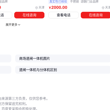
程品牌
真实性已核验
不锈钢
颂朝门业品牌
道闸一体机的选型本质是平衡效率、安全与成本。住宅小区优
0
2000
.00
天津
天
￥
先考虑
防砸栅栏式道闸
的安全性能，商业场所则需关注
广告
电话
在线咨询
查看电话
在线咨询
道闸
的增值收益，而临时停车场用标准直杆式配合
岗亭
管
理即可满足需求。记住：与其追求单一参数极致，不如选择与
展开更多
使用场景最匹配的整体方案。
商场道闸一体机图片
道闸一体机与分体机区别
由来源第三方负责，仅供您参考。
利方保留追究权利。
，百度爱采购会积极处理。