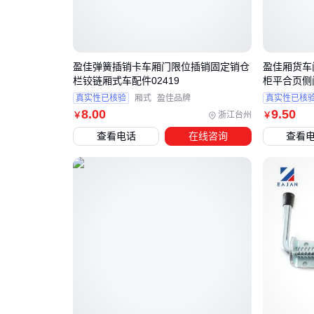
盈佳弹簧插销卡车厢门限位插销固定销仓
盈佳厢货车
栏铰链厢式车配件02419
柜平合页侧门
真实性已核验
厢式
盈佳品牌
真实性已核
8
.00
9
.50
浙江台州
￥
￥
查看电话
在线咨询
查看