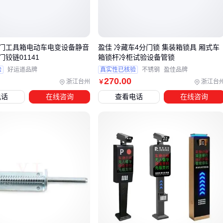
广告式
：杆体集成LED屏，兼具通行管控与广告收益，商业
综合体多用
广告道闸
⚠️ 常见误区：认为闸杆越长越好。实际上6米以上杆长需定制
门工具箱电动车电变设备静音
盈佳 冷藏车4分门锁 集装箱锁具 厢式车
加强电机，否则会导致：
铰链01141
箱锁杆冷柜试验设备管锁
验
好运道品牌
真实性已核验
不锈钢
盈佳品牌
起落速度下降40%以上
270
.00
浙江台州
浙江台
￥
电机寿命缩短50%
电话
在线咨询
查看电话
在线咨询
极端天气下变形风险增加
三、如何根据场景选择最合适的道闸一体机？
选型需综合考量五个维度：
1. 车流量决定响应速度
日均500车次以下：普通直杆式，升降速度1.5-3秒
500-2000车次：带涡轮蜗杆传动的
栅栏道闸
，升降速度
≤1.5秒