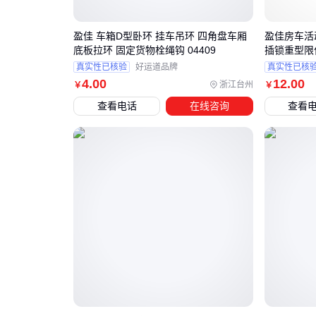
盈佳 车箱D型卧环 挂车吊环 四角盘车厢
盈佳房车活
底板拉环 固定货物栓绳钩 04409
插锁重型限位
真实性已核验
好运道品牌
真实性已核
4
.00
12
.00
浙江台州
￥
￥
查看电话
在线咨询
查看