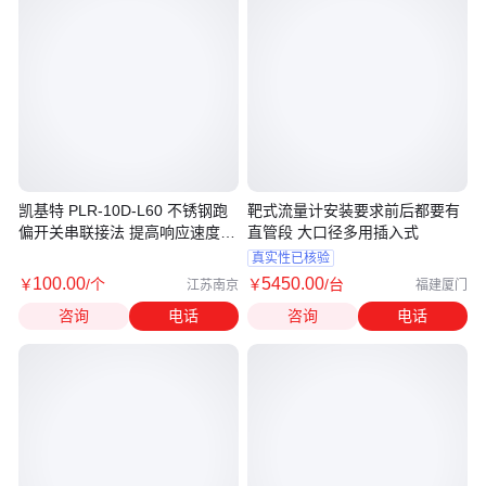
凯基特 PLR-10D-L60 不锈钢跑
靶式流量计安装要求前后都要有
偏开关串联接法 提高响应速度
直管段 大口径多用插入式
适应性强
真实性已核验
100
.00
5450
.00
￥
/个
￥
/台
江苏南京
福建厦门
咨询
电话
咨询
电话