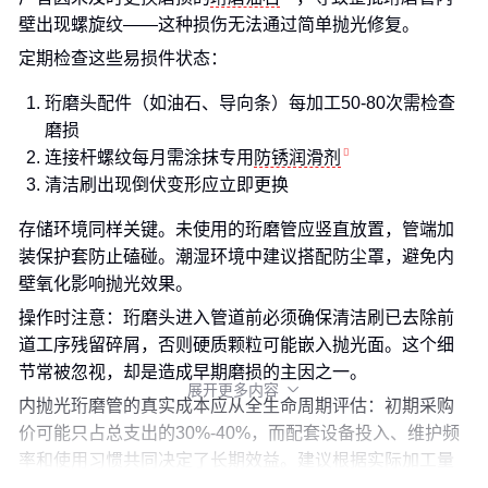
壁出现螺旋纹——这种损伤无法通过简单抛光修复。
定期检查这些易损件状态：
珩磨头配件（如油石、导向条）每加工50-80次需检查
磨损
连接杆螺纹每月需涂抹专用
防锈润滑剂
清洁刷出现倒伏变形应立即更换
存储环境同样关键。未使用的珩磨管应竖直放置，管端加
装保护套防止磕碰。潮湿环境中建议搭配防尘罩，避免内
壁氧化影响抛光效果。
操作时注意：珩磨头进入管道前必须确保清洁刷已去除前
道工序残留碎屑，否则硬质颗粒可能嵌入抛光面。这个细
节常被忽视，却是造成早期磨损的主因之一。
展开更多内容

内抛光珩磨管的真实成本应从全生命周期评估：初期采购
价可能只占总支出的30%-40%，而配套设备投入、维护频
率和使用习惯共同决定了长期效益。建议根据实际加工量
选择匹配的珩磨头配件和清洁方案，避免因小失大。