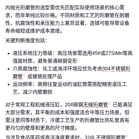
内抛光珩磨管的选型需优先匹配实际使用场景的核心需
求，而非单纯比较价格。不同材质和工艺的珩磨管在耐磨
性、抗腐蚀性和承压能力上差异显著，选错可能导致设备
寿命缩短或维护成本激增。
关键判断维度包括：
液压系统压力等级：高压场景需选用45#或27SiMn等高
强度材质，避免普通碳钢变形
介质腐蚀性：化工或海洋环境应优先考虑
304不锈钢珩
磨管
或镀铬处理产品
运动频率：高频往复运动的油缸筒需搭配精密滚压工
艺，减少内壁磨损
对于常规工程机械液压缸，20#碳钢
无缝珩磨管
已能满足
大部分需求，其平衡的成本和强度适合中等压力场景。但
需注意同等材质下，冷拔工艺生产的珩磨管比热轧管具有
更均匀的壁厚和更高的尺寸精度。
当涉及食品医药或高洁净度要求时，316L
不锈钢珩磨管