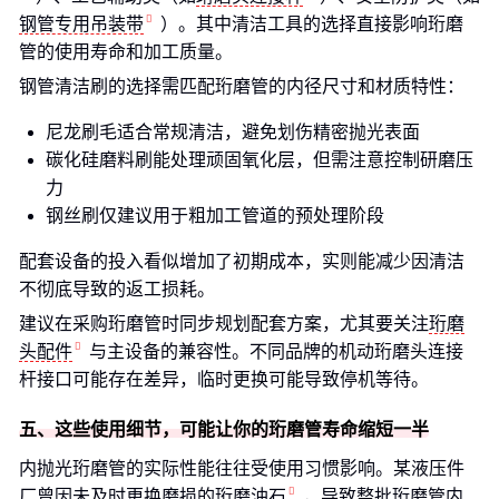
钢管专用吊装带
）。其中清洁工具的选择直接影响珩磨
管的使用寿命和加工质量。
钢管清洁刷的选择需匹配珩磨管的内径尺寸和材质特性：
尼龙刷毛适合常规清洁，避免划伤精密抛光表面
碳化硅磨料刷能处理顽固氧化层，但需注意控制研磨压
力
钢丝刷仅建议用于粗加工管道的预处理阶段
配套设备的投入看似增加了初期成本，实则能减少因清洁
不彻底导致的返工损耗。
建议在采购珩磨管时同步规划配套方案，尤其要关注
珩磨
头配件
与主设备的兼容性。不同品牌的机动珩磨头连接
杆接口可能存在差异，临时更换可能导致停机等待。
五、这些使用细节，可能让你的珩磨管寿命缩短一半
内抛光珩磨管的实际性能往往受使用习惯影响。某液压件
厂曾因未及时更换磨损的
珩磨油石
，导致整批珩磨管内