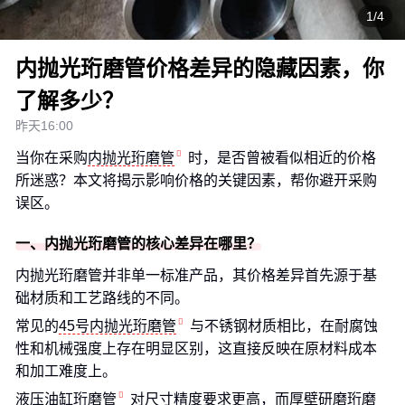
1/4
内抛光珩磨管价格差异的隐藏因素，你
了解多少？
昨天16:00
当你在采购
内抛光珩磨管
时，是否曾被看似相近的价格
所迷惑？本文将揭示影响价格的关键因素，帮你避开采购
误区。
一、内抛光珩磨管的核心差异在哪里？
内抛光珩磨管并非单一标准产品，其价格差异首先源于基
础材质和工艺路线的不同。
常见的
45号内抛光珩磨管
与不锈钢材质相比，在耐腐蚀
性和机械强度上存在明显区别，这直接反映在原材料成本
和加工难度上。
液压油缸珩磨管
对尺寸精度要求更高，而
厚壁研磨珩磨