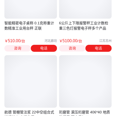
智能精密电子桌称 0.1克称重计
6公斤上下限报警秤工业计数检
数精准工业用台秤 正联
重三色灯报警电子秤多个产品
510
.00
5100
.00
￥
/台
￥
/台
河北廊坊
江苏苏州
咨询
电话
咨询
电话
航德 管棚管注浆 22中空组合式
珩磨管 滚压绗磨管 406*40 地质