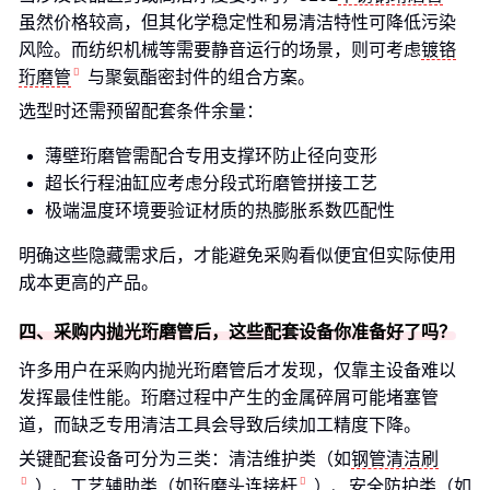
虽然价格较高，但其化学稳定性和易清洁特性可降低污染
风险。而纺织机械等需要静音运行的场景，则可考虑
镀铬
珩磨管
与聚氨酯密封件的组合方案。
选型时还需预留配套条件余量：
薄壁珩磨管需配合专用支撑环防止径向变形
超长行程油缸应考虑分段式珩磨管拼接工艺
极端温度环境要验证材质的热膨胀系数匹配性
明确这些隐藏需求后，才能避免采购看似便宜但实际使用
成本更高的产品。
四、采购内抛光珩磨管后，这些配套设备你准备好了吗？
许多用户在采购内抛光珩磨管后才发现，仅靠主设备难以
发挥最佳性能。珩磨过程中产生的金属碎屑可能堵塞管
道，而缺乏专用清洁工具会导致后续加工精度下降。
关键配套设备可分为三类：清洁维护类（如
钢管清洁刷
）、工艺辅助类（如
珩磨头连接杆
）、安全防护类（如