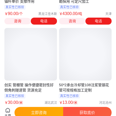
锚杆单价 支撑作用
勘探用 可定尺加工
真实性已核验
真实性已核验
90
.00
4300
.00
￥
/个
￥
/吨
黑龙江佳木斯
天津
咨询
电话
咨询
电话
创实 管棚管 操作便捷密封性好
50*2承台冷却管108注浆管钢花
倒角刺隧道管 货源充足
管可按规格加工定制
真实性已核验
真实性已核验
30
.00
13
.00
￥
/米
￥
/米
湖北武汉
河北沧州
咨询
电话
咨询
电话
立即咨询
获取底价
主页