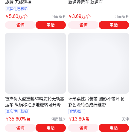
旋转 无线遥控
轨道搬运车 轨道车
真实性已核验
5
.60
3
.69
￥
万
/台
￥
万
/台
河南新乡
河南新乡
咨询
电话
咨询
电话
智杰优大型重载80吨舵轮无轨搬
环形柔性吊装带 圆形不带环眼
运车 纵横移动原地旋转可升降
彩色涤纶合成纤维带
真实性已核验
实地验厂
35
.60
13
.80
￥
万
/台
￥
/条
河南新乡
天津
咨询
电话
咨询
电话