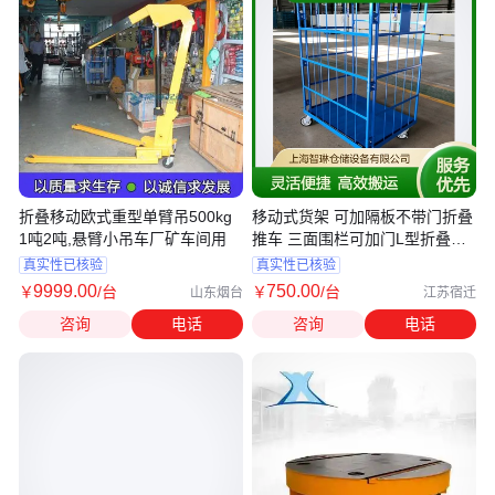
折叠移动欧式重型单臂吊500kg
移动式货架 可加隔板不带门折叠
1吨2吨,悬臂小吊车厂矿车间用
推车 三面围栏可加门L型折叠台
车
真实性已核验
真实性已核验
9999
.00
750
.00
￥
/台
￥
/台
山东烟台
江苏宿迁
咨询
电话
咨询
电话