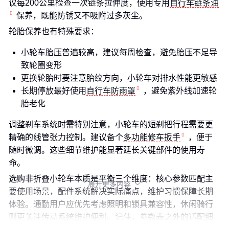
议每200公里检查一次链条拉伸度，使用专用
自行车链条油
保养，既能防锈又不吸附过多灰尘。
轮胎保养也有特殊要求：
小轮车胎压普遍较高，建议每周检查，避免胎压不足导
致轮圈变形
更换轮胎时要注意胎纹方向，小轮车对排水性能更敏感
长期停放最好使用
自行车防雨罩
，避免紫外线加速轮
胎老化
调整刹车系统时需特别注意，小轮车的短刹把行程需要更
精确的线管张力控制。建议备个
多功能修车扳手
，便于
随时微调。这些细节维护能显著延长关键部件的使用寿
命。
选购非折叠小轮车本质是平衡三个维度：核心参数匹配主
展开更多内容

要使用场景，配件系统解决实际痛点，维护习惯保障长期
体验。通勤用户应优先考虑照明和锁具兼容性，休闲骑行
则更关注传动系统维护便利。记住，参数表之外的适配细