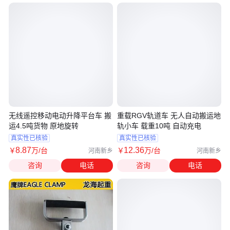
无线遥控移动电动升降平台车 搬
重载RGV轨道车 无人自动搬运地
运4.5吨货物 原地旋转
轨小车 载重10吨 自动充电
真实性已核验
真实性已核验
8
.87
12
.36
￥
万
/台
￥
万
/台
河南新乡
河南新乡
咨询
电话
咨询
电话