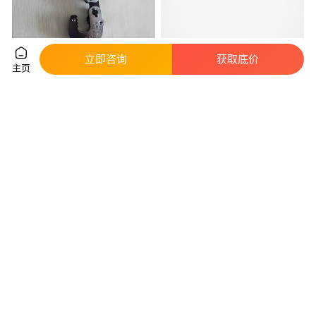
立即咨询
获取底价
主页
HHC手提式夹钳60kg,鹰牌
无轨电动平板车 重载粮食车 非
EAGLE CLAMP,带可旋转手柄形
标定制带甲板 智能机器人高效搬
钢横向起吊用
运
真实性已核验
真实性已核验
9999
.00
3
.30
￥
/件
￥
万
/台
山东烟台
河南新乡
咨询
电话
咨询
电话