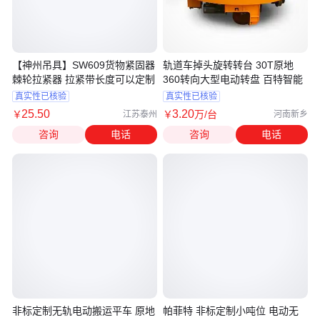
【神州吊具】SW609货物紧固器
轨道车掉头旋转转台 30T原地
棘轮拉紧器 拉紧带长度可以定制
360转向大型电动转盘 百特智能
真实性已核验
真实性已核验
25
.50
3
.20
￥
￥
万
/台
江苏泰州
河南新乡
咨询
电话
咨询
电话
非标定制无轨电动搬运平车 原地
帕菲特 非标定制小吨位 电动无