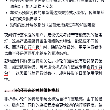
轮径较小的车型需要匹配特定尺寸的自行车辐条灯，普
通车灯可能无法稳固安装
车架无预留孔位的车型需选择夹持式水壶架，传统螺丝
固定款会损伤漆面
短轴距设计导致部分U型锁无法绕过车轮和固定物
夜间骑行需求强的用户，建议优先考虑带智能感光的辐条
灯，这类产品通常具备生活级防水特性，能适应不同轮
径。而选择
自行车锁
时，除防盗等级外，更要注意锁体
弯曲半径是否匹配小轮车的紧凑结构。
载物配件同样需要特别关注。小轮车通常没有后货架安装
孔，如需携带物品，可考虑快拆式前车篮或专用
自行车背
包
。这类细节差异看似微小，却直接影响日常使用便利
性。
五、小轮径带来的独特维护挑战
非折叠小轮车的传动系统比标准自行车更敏感。由于轮径
小、链条短，同样的磨损程度会更快影响骑行顺畅度。建