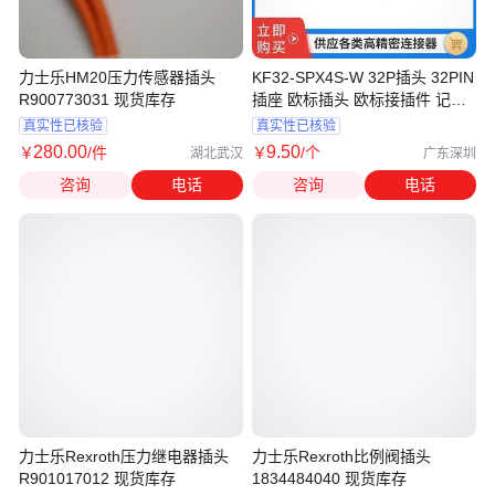
力士乐HM20压力传感器插头
KF32-SPX4S-W 32P插头 32PIN
R900773031 现货库存
插座 欧标插头 欧标接插件 记录
仪插头
真实性已核验
真实性已核验
280
.00
9
.50
￥
/件
￥
/个
湖北武汉
广东深圳
咨询
电话
咨询
电话
力士乐Rexroth压力继电器插头
力士乐Rexroth比例阀插头
R901017012 现货库存
1834484040 现货库存