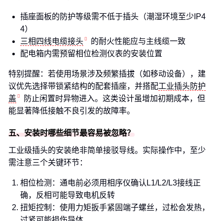
插座面板的防护等级需不低于插头（潮湿环境至少IP4
4）
三相四线电缆接头
的耐火性能应与主线缆一致
配电箱内需预留相位检测仪表的安装位置
特别提醒：若使用场景涉及频繁插拔（如移动设备），建
议优先选择带锁紧结构的配套插座，并搭配
工业插头防护
盖
防止闲置时异物进入。这类设计虽增加初期成本，但
能显著降低接触不良引发的故障率。
五、安装时哪些细节最容易被忽略？
工业级插头的安装绝非简单接驳导线。实际操作中，至少
需注意三个关键环节：
相位检测：通电前必须用相序仪确认L1/L2/L3接线正
确，反相可能导致电机反转
扭矩控制：使用力矩扳手紧固端子螺丝，过松会发热，
过紧可能损伤导体