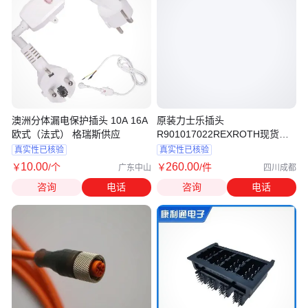
澳洲分体漏电保护插头 10A 16A
原装力士乐插头
欧式（法式） 格瑞斯供应
R901017022REXROTH现货库
存R900180301
真实性已核验
真实性已核验
10
.00
260
.00
￥
/个
￥
/件
广东中山
四川成都
咨询
电话
咨询
电话