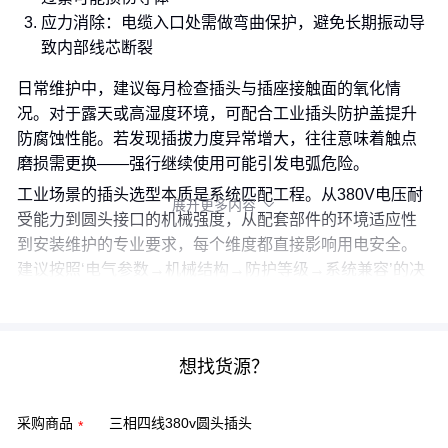
应力消除：电缆入口处需做弯曲保护，避免长期振动导
致内部线芯断裂
日常维护中，建议每月检查插头与插座接触面的氧化情
况。对于露天或高湿度环境，可配合工业插头防护盖提升
防腐蚀性能。若发现插拔力度异常增大，往往意味着触点
磨损需更换——强行继续使用可能引发电弧危险。
工业场景的插头选型本质是系统匹配工程。从380V电压耐
展开更多内容

受能力到圆头接口的机械强度，从配套部件的环境适应性
到安装维护的专业要求，每个维度都直接影响用电安全。
建议按照‘电气参数→机械结构→防护等级→系统兼容’的决
策链逐步验证，避免因单一参数达标而忽视整体可靠性。
想找货源？
采购商品