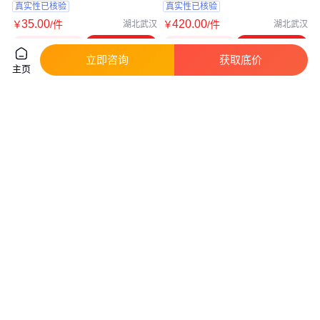
真实性已核验
真实性已核验
35
.00
420
.00
￥
/件
￥
/件
湖北武汉
湖北武汉
咨询
电话
咨询
电话
立即咨询
获取底价
主页
力士乐REXROTH伺服阀插头
Mintor插头Mintor液位指示器
R900002460液压配件
真实性已核验
真实性已核验
450
.00
588
.00
￥
/件
￥
/台
上海
上海
咨询
电话
咨询
电话