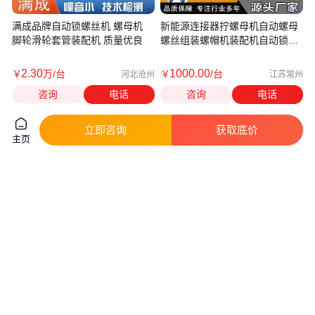
满成品牌自动锁螺丝机 螺母机
新能源连接器拧螺母机自动螺母
脚轮滑轮套管装配机 质量优良
螺丝组装螺帽机装配机自动锁螺
母机
2
.30
1000
.00
￥
万
/台
￥
/台
河北沧州
江苏常州
咨询
电话
咨询
电话
立即咨询
获取底价
主页
供应 螺母热熔机/自动植入螺母
全自动打螺丝机 脚轮螺丝螺母自
机 自动埋钉机 螺母植入机厂家
动装配机 螺母螺栓组装机
真实性已核验