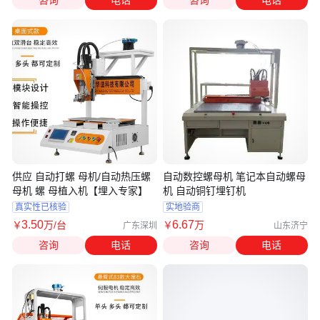
咨询
电话
咨询
电话
供应 自动打螺 母机/自动热压螺
自动数控螺母机 笔记本自动螺母
母机 螺 母植入机【埋入专家】
机 自动铜钉埋钉机
真实性已核验
实地验商
3
.50
6
.67
￥
万
/台
￥
万
广东深圳
山东济宁
咨询
电话
咨询
电话