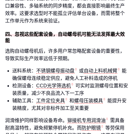
口兼容性、多轴系统的同步精度，都会直接影响最终生产
效率。这要求选型时不能孤立评估单台设备，而需将整个
工作单元作为系统来验证。
四、忽视这些配套设备，自动螺母机可能无法发挥最大效
能
选购自动螺母机后，许多用户常忽略配套设备的重要性，
导致实际生产效率远低于预期。
送料系统：
不锈钢螺母振动盘
或
自动上料机械臂
能
确保螺母连续稳定供应，避免人工补料造成的停机
检测设备：
CCD光学筛选机
可实时监测螺母位置和安
装质量，减少不良品流入下一工序
辅助工具：
工件定位夹具
和
螺母压装模具
能提升安
装精度，尤其对非标件加工至关重要
润滑维护同样影响设备寿命。
铆接机专用润滑油
需具备
耐高温特性，避免频繁停机补充。而
防护眼镜
等劳保用