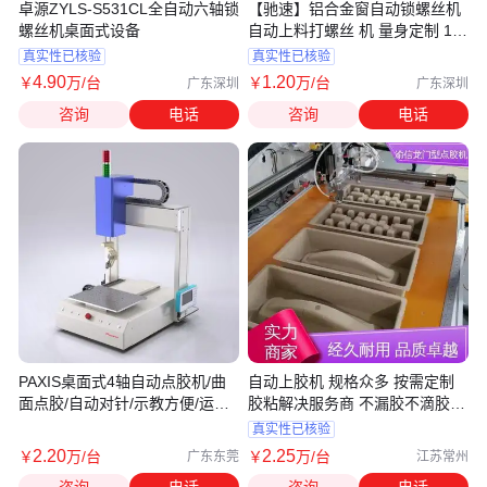
卓源ZYLS-S531CL全自动六轴锁
【驰速】铝合金窗自动锁螺丝机
螺丝机桌面式设备
自动上料打螺丝 机 量身定制 1机
抵5人
真实性已核验
真实性已核验
4
.90
1
.20
￥
万
/台
￥
万
/台
广东深圳
广东深圳
咨询
电话
咨询
电话
PAXIS桌面式4轴自动点胶机/曲
自动上胶机 规格众多 按需定制
面点胶/自动对针/示教方便/运行
胶粘解决服务商 不漏胶不滴胶
稳定
渝信
真实性已核验
2
.20
2
.25
￥
万
/台
￥
万
/台
广东东莞
江苏常州