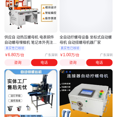
供应自 动热压螺母机 电表铜件
全自动拧螺母设备 坐标式自动螺
自动螺母埋植机 笔记本外壳注塑
母机 自动扭螺母机器厂家
埋钉机
真实性已核验
真实性已核验
6
.80
1
.00
￥
万
/台
￥
万
/台
广东深圳
广东深圳
咨询
电话
咨询
电话