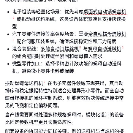
电子组装等轻量化场景：优先考虑
桌面式自动锁螺丝机
或振动盘送料系统，这类设备体积紧凑且支持快速换
型
汽车零部件焊接等高强度场景：需要
全自动螺母焊接机
配合伺服压装系统，确保焊接稳定性和压力精度
混合装配线：
多轴自动锁螺丝机
与
螺母自动送料机
的组合能同时处理螺丝紧固和螺母植入需求
微型零件加工：选择带精密计数功能的螺母自动送料
机，避免微小零件卡料或漏装
振动盘螺母送料机
在电子元器件领域表现突出，其自动
排序和稳定振幅特性特别适合处理异形小零件。而全自动
螺母焊接机的闭环控制系统，则能有效解决传统焊接中常
见的飞溅和定位偏移问题。
当产线需要同时处理多种规格螺母时，模块化设计的设备
比固定参数机型更具长期适应性。
配套设备的协同能力同样关键。例如送料机与点焊机的接