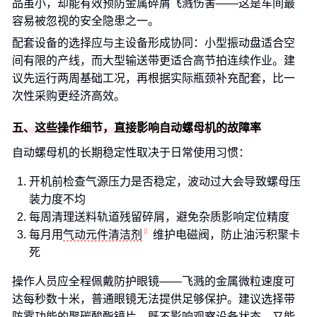
品虽小，却能有效预防金属碎屑飞溅伤害——这是车间最
容易被忽视的安全隐患之一。
配套设备的选择应与主设备形成协同：小型振动盘适合空
间有限的产线，而大型输送带更适合高节拍连续作业。建
议先运行两周基础工况，再根据实际瓶颈补充配套，比一
次性采购更经济高效。
五、这些操作细节，直接影响自动螺母机的故障率
自动螺母机的长期稳定性取决于日常使用习惯：
开机前检查气源压力是否稳定，波动过大会导致螺母压
装力度不均
每周清理送料轨道残留碎屑，避免杂质影响定位精度
每月用
气动元件清洁剂
维护电磁阀，防止油污积聚卡
死
操作人员应全程佩戴防护眼镜——飞溅的金属微粒速度可
达每秒数十米，普通眼镜无法提供足够保护。建议选择带
防雾功能的聚碳酸酯镜片，既不影响观察设备状态，又能