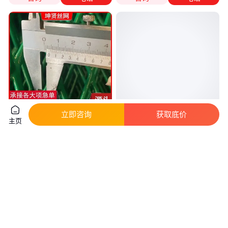
立即咨询
获取底价
主页
高速网防眩网 高速公路护网 坤
防眩网配件 菱形孔防眩目隔离网
贤丝网 不锈钢 市政高架桥用
高速防护网 高速公路护网 按需
定制
真实性已核验
真实性已核验
23
.00
30
.00
￥
/平方米
￥
/米
浙江宁波
云南曲靖
咨询
电话
咨询
电话