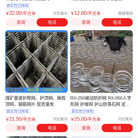
真实性已核验
22
.00
12
.00
￥
/平方米
￥
/平方米
河北衡水
福建莆田
咨询
电话
咨询
电话
煤矿基道护帮网、护顶网、做假
RX-250被动防护网 RX-050人字
顶网，钢筋网片 现货速发
形网 护坡网 护山防落石网 定制
拦石网
真实性已核验
真实性已核验
21
.50
25
.00
￥
/平方米
￥
/平方米
河北衡水
河北衡水
咨询
电话
咨询
电话