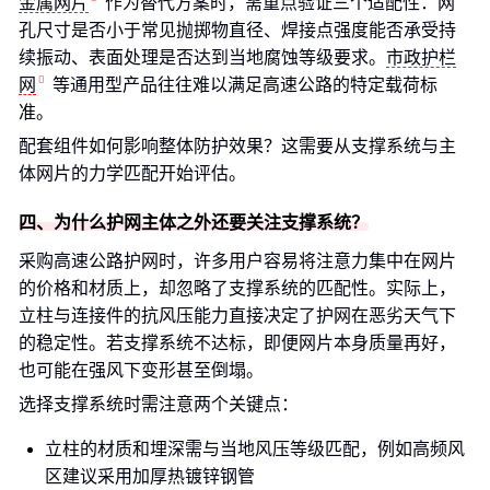
金属网片
作为替代方案时，需重点验证三个适配性：网
孔尺寸是否小于常见抛掷物直径、焊接点强度能否承受持
续振动、表面处理是否达到当地腐蚀等级要求。
市政护栏
网
等通用型产品往往难以满足高速公路的特定载荷标
准。
配套组件如何影响整体防护效果？这需要从支撑系统与主
体网片的力学匹配开始评估。
四、为什么护网主体之外还要关注支撑系统？
采购高速公路护网时，许多用户容易将注意力集中在网片
的价格和材质上，却忽略了支撑系统的匹配性。实际上，
立柱与连接件的抗风压能力直接决定了护网在恶劣天气下
的稳定性。若支撑系统不达标，即便网片本身质量再好，
也可能在强风下变形甚至倒塌。
选择支撑系统时需注意两个关键点：
立柱的材质和埋深需与当地风压等级匹配，例如高频风
区建议采用加厚热镀锌钢管