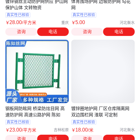
镀锌钢丝主动防护网供应 护山网
体育围场护网 边坡防护网 勾花
保护山体 文转物资
网
真实性已核验
真实性已核验
28
.00
5
.00
￥
/平方米
￥
重庆
河北衡水
咨询
电话
咨询
电话
钢板网防眩网 桥梁防炫目网 高
镀锌圈地护网 厂区仓库隔离网
速防护网 高速公路护网 陈如
双边围栏网 淮联 可定制
真实性已核验
真实性已核验
23
.00
18
.00
￥
/平方米
￥
/米
吉林松原
河北衡水
咨询
电话
咨询
电话