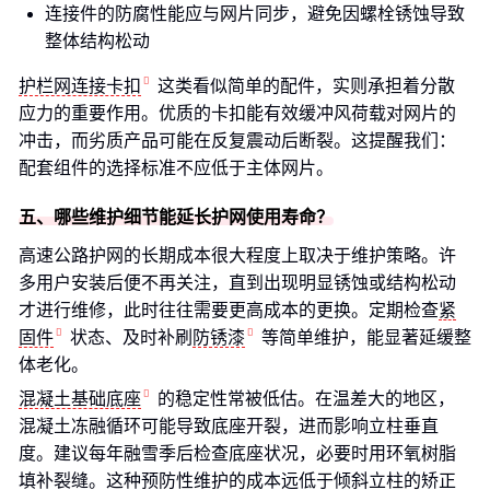
连接件的防腐性能应与网片同步，避免因螺栓锈蚀导致
整体结构松动
护栏网连接卡扣
这类看似简单的配件，实则承担着分散
应力的重要作用。优质的卡扣能有效缓冲风荷载对网片的
冲击，而劣质产品可能在反复震动后断裂。这提醒我们：
配套组件的选择标准不应低于主体网片。
五、哪些维护细节能延长护网使用寿命？
高速公路护网的长期成本很大程度上取决于维护策略。许
多用户安装后便不再关注，直到出现明显锈蚀或结构松动
才进行维修，此时往往需要更高成本的更换。定期检查
紧
固件
状态、及时补刷
防锈漆
等简单维护，能显著延缓整
体老化。
混凝土基础底座
的稳定性常被低估。在温差大的地区，
混凝土冻融循环可能导致底座开裂，进而影响立柱垂直
度。建议每年融雪季后检查底座状况，必要时用环氧树脂
填补裂缝。这种预防性维护的成本远低于倾斜立柱的矫正