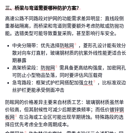
三、桥梁与弯道需要哪种防护方案？
高速公路不同路段对护网的功能需求差异明显：直线段侧
重基础隔离，而桥梁和弯道则需要额外考虑防眩或防抛功
能。选错类型可能导致重复采购，甚至影响行车安全。
中央分隔带：优先选择
防眩网
，菱形孔设计能有效分
散对向车灯直射，玻璃钢材质的抗紫外线性能更适合长
期暴露
高架桥梁段：
防抛网
需具备更高结构强度，加密网孔
可防止小型物品坠落，同时要评估风压载荷
急弯路段：框架式护栏网搭配加强
立柱
，比标准双边
丝护栏更能承受侧面冲击
防眩网的价格差异主要来自材质工艺：玻璃钢材质虽然单
价较高，但其耐候性可减少后期更换频率；而低价
镀锌钢
板网
在沿海或工业区可能出现早期锈蚀。特殊路段的选
择应优先考虑全生命周期成本。