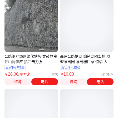
公路钢丝绳网绿化护坡 文转物资
高速公路护网 编制网隔离栅 喷
护山网供应 抗冲击力强
塑隔离网 隔离栅厂家 特信 大量
现货
真实性已核验
真实性已核验
28
.00
10
.00
￥
/平方米
￥
重庆
河北衡水
咨询
电话
咨询
电话