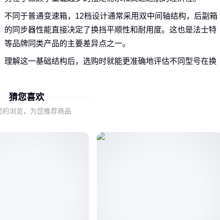
不同于普通变速箱，12档设计通常采用双中间轴结构，后副箱
的同步器性能直接决定了换挡平顺性和耐用度。这也是法士特
等品牌同类产品的主要差异点之一。
理解这一基础结构后，选购时就能更准确地评估不同型号在换
挡逻辑和承载能力上的实际表现。
猜您喜欢
二、重汽豪沃12档变速箱的关键性能如何匹配不同工
您的浏览，为您推荐商品
况？
重汽豪沃12档变速箱的适配性主要体现在三个方面：扭矩容量
与发动机匹配度、换挡机构耐久性、以及后副箱的散热设计。
山区工况需要重点关注低速档位的持续扭矩输出能力，而长途
干线运输则更依赖高速档位的传动效率。后副箱的材质和润滑
设计直接影响这两种场景下的可靠性表现。
实际选型时，建议先明确主要运输场景的坡度、载重等核心需