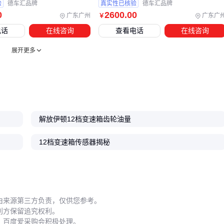
验
德车汇品牌
真实性已核验
德车汇品牌
12档变速箱的寿命很大程度上取决于日常使用方式。冷启动时
0
2600
.00
广东广州
广东广
￥
应该先空挡运行，待油温上升后再挂挡行驶，这对冬季作业的
电话
在线咨询
查看电话
在线咨询
车辆尤为重要。频繁的半联动操作会大幅缩短离合器寿命，在
展开更多
坡道起步时建议使用辅助制动。
变速箱油
底壳的维护是关键。每次更换齿轮油时都应检查油
底壳磁铁上的金属碎屑量，这能直观反映内部磨损情况。使用
免垫密封胶
安装油底壳时，要注意胶线厚度均匀，过厚反而
会影响散热效果。
解放伊顿12档变速箱齿轮油量
定期检查
变速箱支架螺栓
的紧固状态。重载运输中产生的振
12档变速箱传感器揭秘
动容易导致螺栓松动，进而引发壳体变形或轴承受力不均。简
单的扭力检查就能避免这类隐性故障。
选择12档变速箱需要平衡初始采购成本和全生命周期使用成
本。从扭矩匹配到换挡杆手感，从密封系统到日常维护，每个
由来源第三方负责，仅供您参考。
环节都会影响最终效益。记住：适合重载爬坡的配置未必适合
利方保留追究权利。
长途干线运输，关键是根据实际工况做系统考量。
，百度爱采购会积极处理。