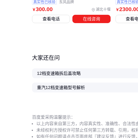
真实性已核验
东风品牌
真实性已核
300
.00
2300
.0
湖北十堰
￥
￥
查看电话
在线咨询
查看
大家还在问
12档变速箱拆后盖攻略
重汽12档变速箱型号解析
百度爱采购温馨提示：
以上内容来自第三方，内容真实性、准确性、合法性
未经权利方授权许可禁止任何第三方转载、引用，权
如有任何问题请点击页面底部『建议反馈』进行反馈