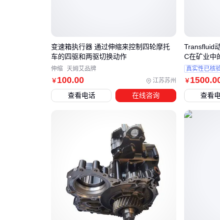
变速箱执行器 通过伸缩来控制四轮摩托
Transfl
车的四驱和两驱切换动作
C在矿业中
伸缩
天姆艾品牌
真实性已核
100
.00
1500
.0
江苏苏州
￥
￥
查看电话
在线咨询
查看