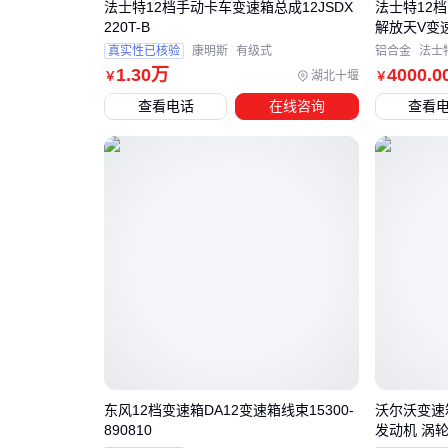
法士特12档手动卡车变速箱总成12JSDX
法士特12档
220T-B
解放天V变
真实性已核验
康明斯
有级式
铝合金
法士
1
.30
万
4000
.0
湖北十堰
￥
￥
查看电话
在线咨询
查看
东风12档变速箱DA12变速箱线束15300-
沃尔沃变速箱S
890810
发动机 涡