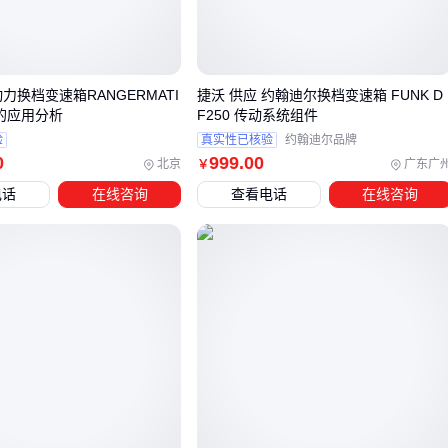
求，再对比不同型号在这些维度的侧重差异。
三、重汽豪沃12档变速箱与其他品牌如何取舍？
选择12档变速箱时，品牌差异往往体现在细节设计上。重汽豪
uid动力换档变速箱RANGERMATI
捷沃 供应 约翰迪尔换档变速箱 FUNK D
的应用分析
F250 传动系统组件
沃的12档变速箱在适配自家车型时兼容性更优，但法士特等专
验
真实性已核验
约翰迪尔品牌
业变速箱品牌可能在换挡平顺性和耐久性上有更成熟的技术积
0
999
.00
北京
广东广
￥
累。
电话
在线咨询
查看电话
在线咨询
关键判断点在于：
如果车辆主要用于重载长途运输，优先考虑扭矩容量和散热
性能
短途高频次装卸场景更看重换挡速度和操作便利性
已有重汽豪沃底盘的情况下，原厂变速箱能减少适配调试时
间
16档变速箱
作为相邻方案，适合对速比范围要求更精细的工
况。比如山区路段频繁变速的运输场景，多出的档位能更好匹