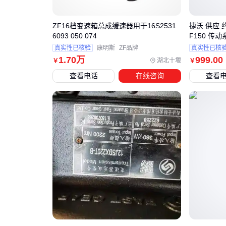
ZF16档变速箱总成缓速器用于16S2531
捷沃 供应 
6093 050 074
F150 传
真实性已核验
康明斯
ZF品牌
真实性已核
1
.70
万
999
.00
湖北十堰
￥
￥
查看电话
在线咨询
查看