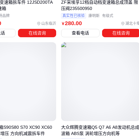
变速箱拆车件 12JSD200TA
ZF采埃孚12档自动档变速箱总成顶盖 限
离合器总成：需要与变速箱扭矩容量匹配，否则容易出现打
速箱
压阀235500950
特品牌
真实性已核验
康明斯
有级式
滑或过早磨损
0
280
.00
山东临沂
湖北十
￥
控制模块：
AMT变速箱
对电子控制单元的兼容性要求较高
电话
在线咨询
查看电话
在线咨询
密封系统：高温高压环境下，普通密封材料容易失效导致漏
油
特别要注意变速箱换挡杆的适配性。不同品牌的换挡机构行程
和力度差异明显，原厂配套件能确保换挡精准度，而第三方配
件可能出现挡位模糊或入挡困难的情况。对于经常跑山路的车
辆，建议选择带有防震设计的换挡连杆。
密封系统的选择往往被低估。硅酮密封胶虽然成本较高，但其
耐高温性能和弹性恢复能力远超普通垫片，特别适合温差变化
大的工况。而
变速箱油底壳
的密封质量直接关系到齿轮油的
清洁度，劣质密封会导致杂质渗入加速磨损。
90S80 S70 XC90 XC60
大众辉腾变速箱Q5 Q7 A6 A8发动机总
轮增压 方向机减震拆车件
波箱 ABS泵 涡轮增压方向机等
五、这些操作习惯能让变速箱多用三年