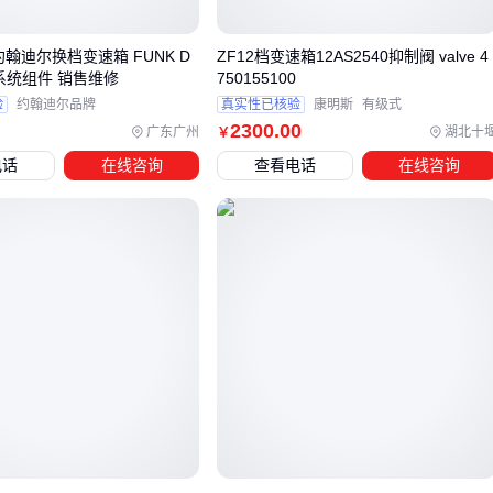
配发动机经济转速区间。但需注意配套的
离合器总成
和控制
模块也要相应升级。
约翰迪尔换档变速箱 FUNK D
ZF12档变速箱12AS2540抑制阀 valve 4
动系统组件 销售维修
750155100
实际选型时建议对照三个维度：
验
约翰迪尔品牌
真实性已核验
康明斯
有级式
2300
.00
广东广州
湖北十
￥
与发动机的扭矩匹配度（超出标定值会加速磨损）
电话
在线咨询
查看电话
在线咨询
维修网络的覆盖密度（影响后续保养便利性）
是否带缓速器接口（长下坡路段必备）
确定这些要素后，再考虑是否需要为
重型卡车变速箱
准备专
用齿轮油等配套耗材。
四、选完变速箱后，这些配套部件千万别忽略
采购12档变速箱后，很多用户会发现实际使用效果与预期有差
距，问题往往出在配套设备上。
变速箱换挡杆
的匹配度直接
影响操作手感，而密封垫和油底壳的质量则决定了长期使用的
可靠性。