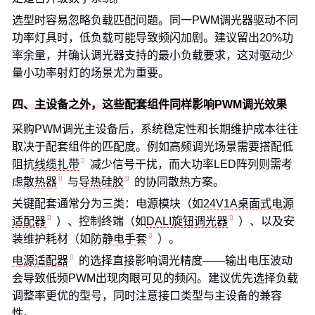
选型时容易忽略负载匹配问题。同一PWM调光器驱动不同
功率灯具时，低负载可能导致频闪加剧。建议留出20%功
率余量，并确认调光器支持的最小负载要求，这对驱动少
量小功率射灯的场景尤为重要。
四、主设备之外，这些配套组件同样影响PWM调光效果
采购PWM调光主设备后，系统稳定性和长期维护成本往往
取决于配套组件的匹配度。例如高频调光场景需要搭配低
阻抗
线缆扎带
减少信号干扰，而大功率LED阵列则需考
虑
散热器
与
导热硅胶
的协同散热方案。
关键配套通常分为三类：电源模块（如
24V1A桌面式电源
适配器
）、控制终端（如
DALI旋钮调光器
）、以及安
装维护耗材（如
防静电手套
）。
电源适配器
的选择直接影响调光精度——输出电压波动
会导致低频PWM出现肉眼可见的频闪。建议优先选择负载
调整率更优的型号，同时注意接口类型与主设备的兼容
性。