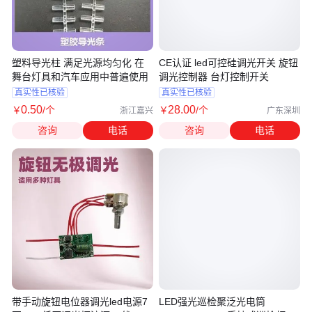
塑料导光柱 满足光源均匀化 在
CE认证 led可控硅调光开关 旋钮
舞台灯具和汽车应用中普遍使用
调光控制器 台灯控制开关
真实性已核验
真实性已核验
0
.50
28
.00
￥
/个
￥
/个
浙江嘉兴
广东深圳
咨询
电话
咨询
电话
带手动旋钮电位器调光led电源7
LED强光巡检聚泛光电筒