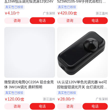
瓦15W低压调光恒流源12伏24V
SZSW2105-5W手持式巡检灯电
量显示鼎轩照明
真实性已核验
真实性已核验
4
.10
420
.00
￥
/个
￥
/套
广东深圳
浙江温州
咨询
电话
咨询
电话
微型调光电筒QC220A 铝合金壳
UL认证120V单色光调光器 led可
体 3W/1W调光 鼎轩照明
控硅旋钮调光开关 台灯调光控制
器
真实性已核验
真实性已核验
120
.00
28
.00
￥
/套
￥
/个
浙江温州
广东深圳
咨询
电话
咨询
电话