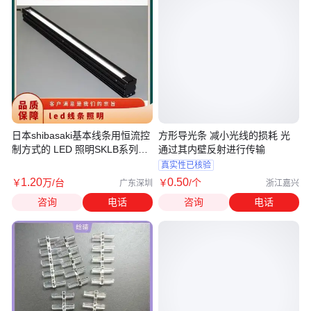
日本shibasaki基本线条用恒流控
方形导光条 减小光线的损耗 光
制方式的 LED 照明SKLB系列线
通过其内壁反射进行传输
传感器
真实性已核验
1
.20
0
.50
￥
万
/台
￥
/个
广东深圳
浙江嘉兴
咨询
电话
咨询
电话