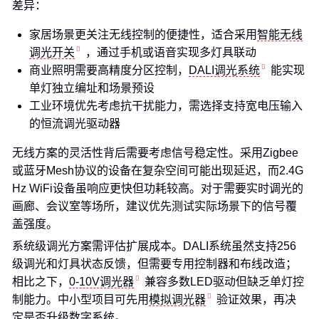
差异：
家居场景更关注无线控制的便捷性，适合采用
智能无线
调光开关
，通过手机或语音实现多灯具联动
商业照明需要高精度分区控制，
DALI调光系统
能实现
单灯独立编址和场景预设
工业环境优先考虑抗干扰能力，需选择支持宽电压输入
的恒流调光驱动器
无线方案的灵活性背后需要考虑信号稳定性。采用Zigbee
或蓝牙Mesh协议的设备在复杂空间可能出现延迟，而2.4G
Hz WiFi设备虽响应更快但功耗较高。对于需要实时调光的
画廊、会议室等场所，建议优先测试实际场景下的信号覆
盖强度。
系统级调光方案需评估扩展成本。DALI系统虽然支持256
级调光和灯具状态反馈，但需要专用控制器和布线改造；
相比之下，
0-10V调光器
兼容多数LED驱动但缺乏单灯控
制能力。中小型项目可先用
模拟调光器
验证效果，再决
定是否升级数字系统。