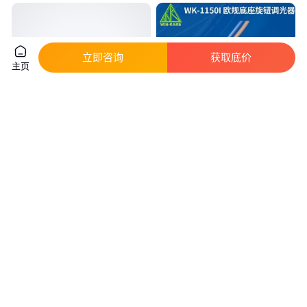
立即咨询
获取底价
主页
320WLED调光电源 可带 0-10V
高压调光控制器 耐用卤素灯调光
PWM调光可实现多路调光
开关 LED欧规底座旋钮调光器
真实性已核验
真实性已核验
225
.00
23
.00
￥
/台
￥
/个
广东深圳
广东深圳
咨询
电话
咨询
电话