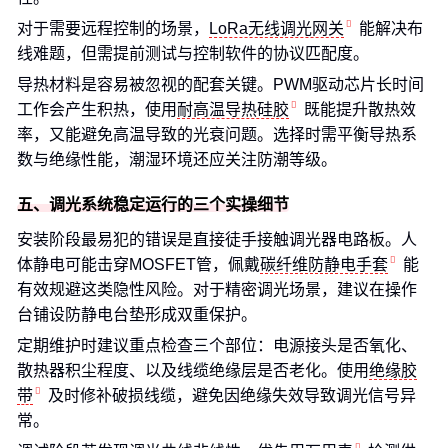
对于需要远程控制的场景，
LoRa无线调光网关
能解决布
线难题，但需提前测试与控制软件的协议匹配度。
导热材料是容易被忽视的配套关键。PWM驱动芯片长时间
工作会产生积热，使用
耐高温导热硅胶
既能提升散热效
率，又能避免高温导致的光衰问题。选择时需平衡导热系
数与绝缘性能，潮湿环境还应关注防潮等级。
五、调光系统稳定运行的三个实操细节
安装阶段最易犯的错误是直接徒手接触调光器电路板。人
体静电可能击穿MOSFET管，佩戴
碳纤维防静电手套
能
有效规避这类隐性风险。对于精密调光场景，建议在操作
台铺设防静电台垫形成双重保护。
定期维护时建议重点检查三个部位：电源接头是否氧化、
散热器积尘程度、以及线缆绝缘层是否老化。使用
绝缘胶
带
及时修补破损线缆，避免因绝缘失效导致调光信号异
常。