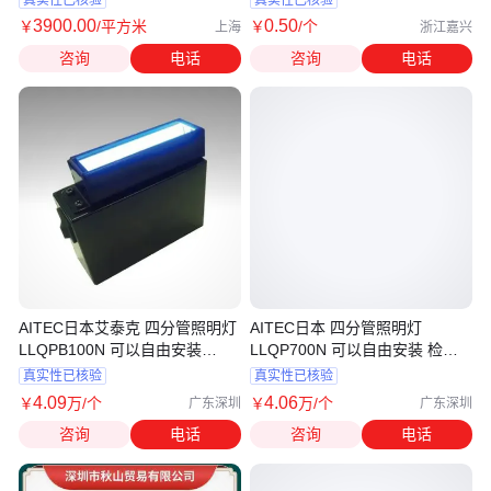
3900
.00
0
.50
￥
/平方米
￥
/个
上海
浙江嘉兴
咨询
电话
咨询
电话
AITEC日本艾泰克 四分管照明灯
AITEC日本 四分管照明灯
LLQPB100N 可以自由安装
LLQP700N 可以自由安装 检测
LLQPB200N
光源 LLQPB800N
真实性已核验
真实性已核验
4
.09
4
.06
￥
万
/个
￥
万
/个
广东深圳
广东深圳
咨询
电话
咨询
电话