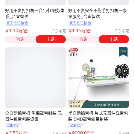
好用不贵打扣机一台1对1服务体
好用不贵安全不伤手打扣机一条
系_合宜智达
龙服务_合宜智达
真实性已核验
真实性已核验
1
.10
1
.15
￥
万
/台
￥
万
/台
广东东莞
广东东莞
咨询
电话
咨询
电话
全自动编带机 泡棉载带封装 元
半自动编带机 片式元器件载带包
器件编带包装设备
装 SMD载带编带封装
实地验厂
实地验厂
3
.50
9000
.00
￥
万
/台
￥
/台
江苏苏州
江苏苏州