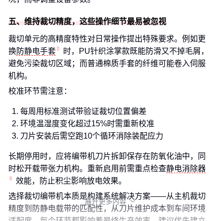
五、维持裁切精度，这些操作细节最易被忽视
裁切单元的高精度特性对日常操作提出特殊要求。例如更
换
防静电手套
时，PU针织涂掌款既能防滑又不掉毛屑，
避免污染裁切区域；而普通棉质手套的纤维可能卷入伺服
机构。
校准环节需注意：
每周用标准测试带验证裁切位置偏差
环境温湿度变化超过15%时需重新校准
刀片安装后需空跑10个循环消除装配应力
长期停用时，应将编带机刀片拆卸保存在防氧化油中，同
时松开载带张力机构。重新启用前需重点检查
静电消除器
效能，防止积尘影响放电效果。
选择裁切编带机本质是构建系统解决方案——从主机裁切
展开更多内容

精度到防静电载带的匹配性，从刀片维护成本到车间环境
适配度，每个环节都影响着最终生产效率。建议优先建立