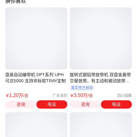
猜你喜欢
盘装自动编带机 DPT系列 UPH
旋转式钢铝带放带机 双盘金属带
可达5000 支持非标软TRAY定制
交替放带，有主动和被动放带方
式
真实性已核验
1
.20
3
.50
￥
万
/台
￥
万
/台
广东深圳
四川成都
咨询
电话
咨询
电话