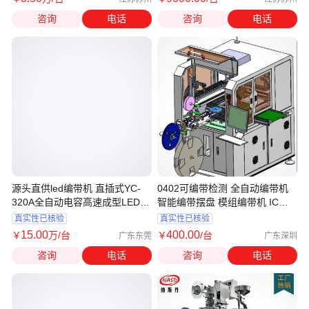
咨询
电话
咨询
电话
源头直供led编带机 直插式YC-
0402可编带检测 全自动编带机
320A全自动电容高速成型LED编
智能编带摆盘 模组编带机 IC编
带设备
带机
真实性已核验
真实性已核验
15
.00
400
.00
￥
万
/台
￥
/台
广东东莞
广东深圳
咨询
电话
咨询
电话