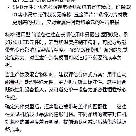
SMD元件：优先考虑视觉检测系统的定位精度，确保02
01等小尺寸元件裁切无偏移 -五金弹片：选择刀片材质
更耐磨的机型，应对金属件对裁切单元的冲击磨损
标榜'通用型'的设备往往在长期使用中暴露出适配缺陷。例
如处理LED元件时，若裁切温度控制不精准，可能导致载
带热变形影响后续贴片精度。而
SMD编带机
强调的视觉
定位能力，对五金件封装反而可能造成不必要的成本负
担。
当生产涉及混合物料时，建议评估分体式方案：用
半自动
编带机
处理特殊元件，主力机型覆盖标准件。这种组合
既能控制设备投入，又可避免单一设备为兼容性牺牲核心
性能。
确定元件类型后，还需验证载带与盖带的匹配性——这往
往是试机阶段才暴露的隐形门槛。不同品牌的编带封口机
对耗材的兼容度差异明显，提前确认可减少后续供应链调
整成本。