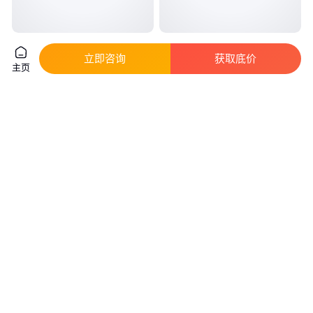
高速芯片镍片 小五金视觉测试编
轻触开关编带机LED 全自动高速
立即咨询
获取底价
带机 测包机 载带封装源头厂家
成型led电容编带设备
主页
实地验厂
真实性已核验
4
.00
15
.00
￥
万
/台
￥
万
/台
江苏苏州
广东东莞
咨询
电话
咨询
电话
供应二手华腾分光编带机
贴片技术0603 0402散料编带 吸
HT6500
塑盒编带 模块多功能一体编带机