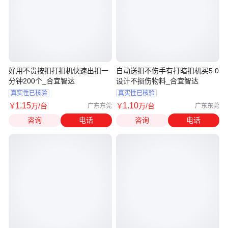
好用不贵按扣打扣机快速出扣一
自动送扣不伤手有打暗扣机买5.0
分钟200个_合宜智达
设计不损伤物料_合宜智达
真实性已核验
真实性已核验
1
.15
1
.10
￥
万
/台
￥
万
/台
广东东莞
广东东莞
咨询
电话
咨询
电话