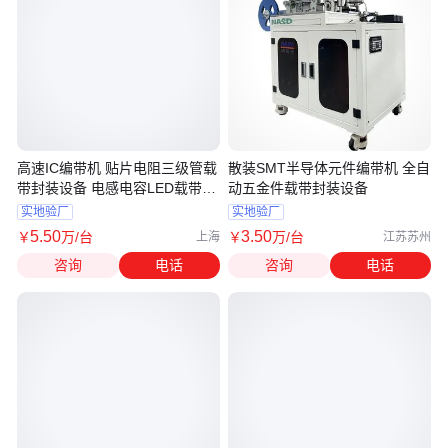
高速IC编带机 贴片电阻三级管载
散装SMT半导体元件编带机 全自
带封装设备 电感电容LED载带包
动五金件载带封装设备
装机
实地验厂
实地验厂
5
.50
3
.50
￥
万
/台
￥
万
/台
上海
江苏苏州
咨询
电话
咨询
电话