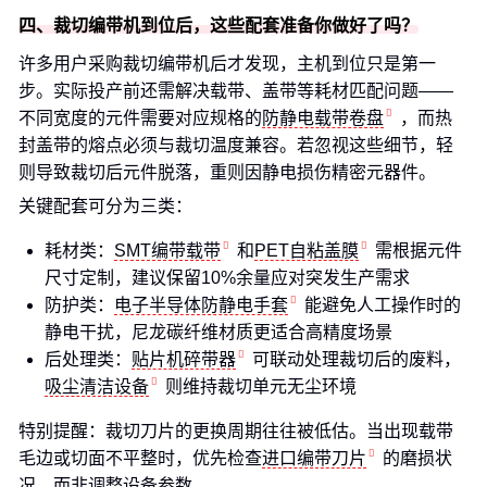
四、裁切编带机到位后，这些配套准备你做好了吗？
许多用户采购裁切编带机后才发现，主机到位只是第一
步。实际投产前还需解决载带、盖带等耗材匹配问题——
不同宽度的元件需要对应规格的
防静电载带卷盘
，而热
封盖带的熔点必须与裁切温度兼容。若忽视这些细节，轻
则导致裁切后元件脱落，重则因静电损伤精密元器件。
关键配套可分为三类：
耗材类：
SMT编带载带
和
PET自粘盖膜
需根据元件
尺寸定制，建议保留10%余量应对突发生产需求
防护类：
电子半导体防静电手套
能避免人工操作时的
静电干扰，尼龙碳纤维材质更适合高精度场景
后处理类：
贴片机碎带器
可联动处理裁切后的废料，
吸尘清洁设备
则维持裁切单元无尘环境
特别提醒：裁切刀片的更换周期往往被低估。当出现载带
毛边或切面不平整时，优先检查
进口编带刀片
的磨损状
况，而非调整设备参数。