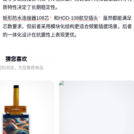
质特性决定了长期稳定性。
矩形防水连接器108芯
和
HDD-108航空插头
虽然都能满足
芯数要求，但前者采用模块化结构更适合频繁插拔场景，后者
的一体化设计在抗震性上表现更优。
判断连接器性能时，需要结合地铁场景的振动频率和湿度水
平，优先验证防护等级与材质耐久性，而非单纯比较芯数规
猜您喜欢
格。
您的浏览，为您推荐商品
二、地铁环境的三大严苛考验
隧道渗水和设备冷凝要求连接器至少达到IP65防护等级，采用
聚碳酸酯芯体与铸铝合金外壳的组合能有效防止水汽渗透导致
的短路。
列车运行产生的持续振动会松动普通连接器的接触件，带不锈
钢锁紧扣的
重载连接器108芯
通过机械自锁结构保持接触稳
定性。