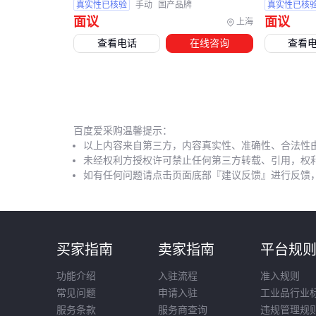
真实性已核验
手动
国产品牌
真实性已核
面议
面议
上海
查看电话
在线咨询
查看
百度爱采购温馨提示：
以上内容来自第三方，内容真实性、准确性、合法性
未经权利方授权许可禁止任何第三方转载、引用，权
如有任何问题请点击页面底部『建议反馈』进行反馈
买家指南
卖家指南
平台规
功能介绍
入驻流程
准入规则
常见问题
申请入驻
工业品行业
服务条款
服务商查询
违规管理规