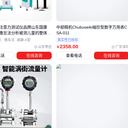
不同规模的医疗机构对设备的要求也存在差异：基层单位更看
重操作简便性，而三甲医院则需考虑科研扩展需求。这些隐性
标准往往被采购初期忽略。
注意力测试仪品牌山东国康
中部精机Chubuseiki袖珍型数字万用表C
撒豆法分析被测儿童的整体范
SA-011
三、AD104听力计与筛查设备如何区分使用场景？
验
推车式
国康-A型
真实性已核验
2358
.00
山东枣庄
广东深
￥
当医疗机构需要配置听力检测设备时，AD104听力计与
听力筛
电话
在线咨询
查看电话
在线咨询
查仪
的核心差异在于检测深度和适用阶段。纯音测听设备如
AD104主要用于诊断级听力阈值测定，而筛查仪更适用于快速
初筛场景：
基层体检或新生儿科优先考虑
耳声发射听力筛查仪
，其便
携性和抗干扰能力适合大规模初筛
确诊听力损失后的精准评估必须使用
诊断型AD104听力计
，其频率范围和声强精度能满足临床诊断标准
同时开展中耳功能检查的机构需配套
声导抗仪
，与AD104
形成完整听力评估链