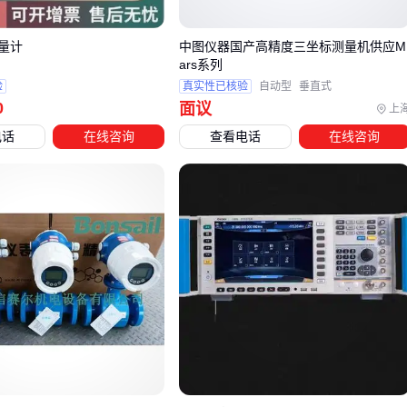
筛查仪虽能快速输出通过/未通过结果，但无法替代AD104的定
量计
中图仪器国产高精度三坐标测量机供应M
量分析功能。例如MA01型筛查仪的1.5-4kHz测试范围仅覆盖
ars系列
见语频区，而诊断需要的125-8000Hz全频段测试必须依赖
验
真实性已核验
自动型
垂直式
0
面议
上
AD104的精确分频输出。
电话
在线咨询
查看电话
在线咨询
对于已配备筛查仪的机构，新增AD104时应评估转诊需求。若
初筛阳性病例需外送确诊，则优先升级为
双通路AD104听力计
；若自行完成诊断闭环，则需同步考虑声导抗仪等配套设
备。
最终选型决策应基于临床路径：筛查-诊断-干预各环节的设备
置需匹配机构定位。下一环节我们将具体分析AD104必须搭配
的测试环境与校准设备。
四、忽视这些配套，主设备性能可能大打折扣
采购国产AD104听力计时，许多用户容易陷入‘主设备到位即万