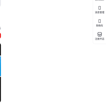
消息管理
常
购物车
海
注册开店
配