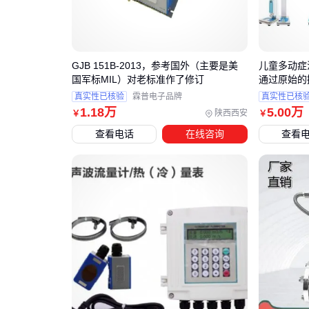
GJB 151B-2013，参考国外（主要是美
儿童多动症
国军标MIL）对老标准作了修订
通过原始的
围注意程度
真实性已核验
霖普电子品牌
真实性已核
1
.18
万
5
.00
万
陕西西安
￥
￥
查看电话
在线咨询
查看