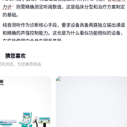
力计
则需精确测定听阈数值，这是临床分型和治疗方案制定
的基础。
纯音测听作为诊断核心手段，要求设备具备两路独立输出通道
和精确的声强控制能力。这也是为什么看似功能相似的设备，
在临床使用中会产生明显差异。
当评估国产AD104时，首先要确认其是否满足诊断级设备的基
猜您喜欢
准要求——这直接关系到后续检测数据的临床可信度。
您的浏览，为您推荐商品
二、为什么参数达标的AD104在实际使用中仍可能出现
偏差？
设备标称参数只是基础门槛，临床适配性更取决于系统稳定
性。例如测试环境的声学特性、操作者的熟练程度都会放大细
微的设备差异。
诊断型听力计需要长期保持测量一致性。选购时应重点考察厂
商的校准服务体系，而非单纯比较初始参数。