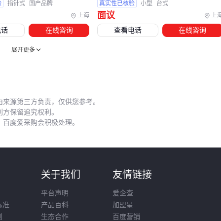
构采购时，与其追求主机的高配参数，不如确保基础配套的完
验
指针式
国产品牌
真实性已核验
小型
台式
面议
整性——一台参数中等但校准精准、环境达标的设备，其实际
上海
上
表现往往优于高配机型在简陋环境下的工作状态。
电话
在线咨询
查看电话
在线咨询
展开更多
五、长期稳定运行，藏在供应商服务细节里
听力计的临床价值高度依赖持续精准度，这意味着供应商的后
续服务能力比设备本身参数更值得关注。
由来源第三方负责，仅供您参考。
行业经验表明，设备投入使用后的第三年起，不同品牌间的性
利方保留追究权利。
能差异会因维护水平逐渐拉大。优质供应商通常提供：年度校
，百度爱采购会积极处理。
准服务、备用机支持、耗材直供通道，这些隐性保障能显著降
低突发停机的风险。
日常维护中容易被忽视的要点：
则
关于我们
友情链接
探头清洁刷应选用软毛材质，避免刮伤传感器
平台声明
爱企查
医用消毒喷雾需选择无腐蚀性配方
标准
产品百科
加盟星
耳垫等橡胶部件每半年检查老化情况
则
生态合作
百度营销