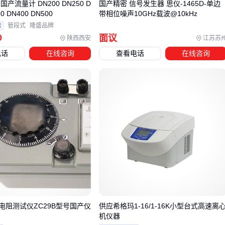
事大吉’的误区。实际上，测试环境的完整搭建和配套设备的合
产流量计 DN200 DN250 D
国产精密 信号发生器 思仪-1465D-单边
0 DN400 DN500
带相位噪声10GHz载波@10kHz
理配置，直接影响最终检测数据的准确性和稳定性。
验
管段式
隆盛品牌
最典型的隐性成本来自隔音环境——普通诊室的环境噪音往往
0
面议
陕西西安
江苏苏
超出听力计工作标准，需要配置专用
听力计测试室
或至少铺
电话
在线咨询
查看电话
在线咨询
设
隔音室吸音棉
。而校准器的定期维护更是行业规范强制要
求，缺少专业校准会导致设备逐渐偏离标准值。
关键配套可分为三类：
环境类：测试室/隔音改造、防静电设备
耗材类：
测听记录纸
、
诊断型听力计耳机
替换装
维护类：探头清洁刷、校准器具
其中
气导骨导耳机
等易损件的更换频率往往被低估，而
医用
消毒喷雾
等卫生耗材在院感管控严格的机构更是日常必需
品。
电阻测试仪ZC29B型号国产仪
供应希格玛1-16/1-16K小型台式高速离
建议在采购预算中预留15%-20%用于配套建设。特别是基层机
机仪器