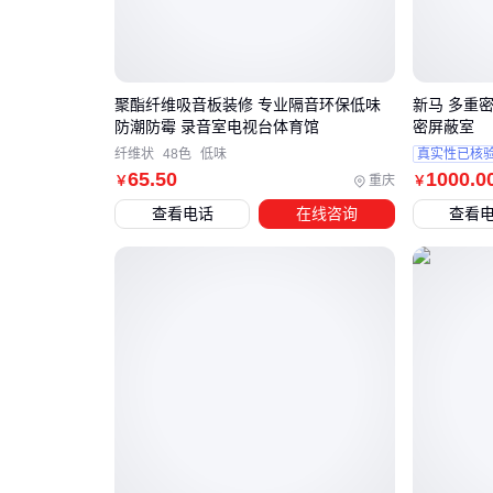
聚酯纤维吸音板装修 专业隔音环保低味
新马 多重密
防潮防霉 录音室电视台体育馆
密屏蔽室
纤维状
48色
低味
真实性已核
65
.50
1000
.0
重庆
￥
￥
查看电话
在线咨询
查看