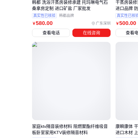
韩都 洗浴汗蒸房装修承建 托玛琳电气石
干蒸房装修
桑拿房定制 进口矿盐 厂家批发
进口品牌 防
真实性已核验
韩都品牌
真实性已核
580
.00
500
.00
广东深圳
￥
￥
查看电话
在线咨询
查看
家庭ktv隔音装修材料 阻燃聚酯纤维吸音
康瞬康体 
板卧室家用KTV装修隔音材料
进口木材 