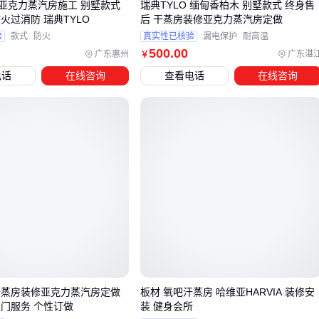
亚克力蒸汽房施工 别墅款式
瑞典TYLO 缅甸香柏木 别墅款式 终身售
四、主材安装不可忽视的配套工具清单
火过消防 瑞典TYLO
后 干蒸房装修亚克力蒸汽房定做
选购完防晒隔热主材后，施工环节的配套工具往往容易被忽
验
款式
防火
真实性已核验
漏电保护
耐高温
500
.00
视。不同材料对
安装工具
有特定要求：
广东惠州
广东湛
￥
电话
在线咨询
查看电话
在线咨询
铝箔类反射材料需要专用隔热胶带确保接缝密封性
硬质隔热板切割需配备防尘口罩和
安全护目镜
卷材类产品安装时
电动卷帘控制器
能提升施工效率
特别提醒：防晒膜类材料施工后需要定期维护，专用
防晒膜清
洁剂
能避免普通清洁剂造成的涂层损伤。劣质清洁工具可能
导致材料反射率快速衰减，反而增加后期更换成本。
建议根据主材类型提前准备三组配套：基础防护装备（如
防护
手套
）、材料处理工具（如
隔热材料切割刀
）、后期维护
耗材。施工前对照清单检查，能有效避免因工具缺失导致的安
装瑕疵。
干蒸房装修亚克力蒸汽房定做
板材 氧吧汗蒸房 哈维亚HARVIA 装修安
上门服务 个性订做
装 健身会所