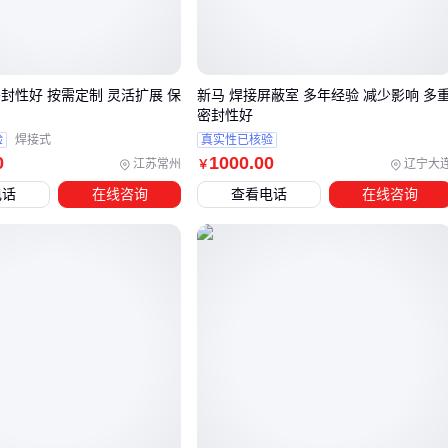
屋顶：承受最强日照，应首选反射率突出的
铝箔隔热板
或
镀铝气泡膜，同时需考虑抗风压和耐候性
墙面：需要兼顾保温与隔热，闭孔结构的酚醛铝箔板更能平
封性好 按需定制 灵活扩展 保
新马 焊接屏蔽室 多年经验 减少影响 多
衡冬夏需求
密封性好
验
焊接式
真实性已核验
窗户：透光与隔热矛盾突出，
装饰隔热膜
能实现紫外线阻
0
1000
.00
江苏常州
辽宁大
￥
隔而不影响采光
电话
在线咨询
查看电话
在线咨询
这种差异源于各部位接触热源的方式不同。屋顶主要应对辐射
热，墙面侧重传导热，而窗户则涉及辐射与传导的复合热交
换。
三、屋顶、墙面、窗户分别适合哪种防晒隔热方案？
不同装修部位的防晒隔热需求差异明显，选型时需重点考虑施
工条件、热源类型和装饰要求。
屋顶：长期暴露在直射阳光下，需要反射率高、耐候性强的