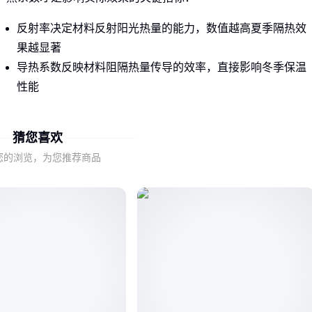
反射率决定材料反射阳光热量的能力，数值越高夏季隔热效
果越显著
导热系数反映材料阻隔热量传导的效率，直接影响冬季保温
性能
市面上常见的
装修防晒隔热材料
中，铝箔类产品通常具有更
猜您喜欢
高的反射率，而闭孔发泡结构则在导热系数上表现更优。但具
体到不同装修部位，这两项指标的优先级会发生变化。
您的浏览，为您推荐商品
例如屋顶需要优先考虑反射率来应对阳光直射，而墙面则更需
要平衡导热系数以实现冬夏双效。这种差异正是导致同样材料
在不同场景效果悬殊的核心原因。
二、屋顶、墙面、窗户分别需要什么样的隔热方案？
不同装修部位的防晒隔热需求存在本质区别，需要针对性选择
材料：