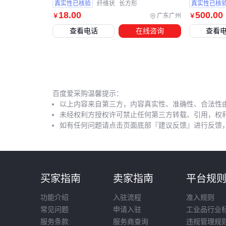
真实性已核验
纤维状
长方形
真实性已核
18
.00
500
.00
广东广州
￥
￥
查看电话
在线咨询
查看
百度爱采购温馨提示：
以上内容来自第三方，内容真实性、准确性、合法性
未经权利方授权许可禁止任何第三方转载、引用，权
如有任何问题请点击页面底部『建议反馈』进行反馈
买家指南
卖家指南
平台规
功能介绍
入驻流程
准入规则
常见问题
申请入驻
工业品行业
服务条款
服务商查询
违规管理规