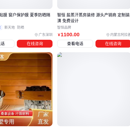
材料，如
反辐射隔热涂料
或
A级防火泡沫玻璃
西晒墙面：既要阻隔热辐射又要兼顾美观，
纳米防晒涂料
贴膜 窗户保护膜 夏季防晒隔
智恒 盐蒸汗蒸房装修 源头产销商 定制装
或
外墙隔热板
更合适
潢 免费设计
窗户：需平衡透光和隔热，
门窗隔热膜
配合
电动遮阳窗帘
验
新天地
防晒
智恒品牌
1100
.00
广东深圳
内蒙古阿拉
￥
效果更佳
电话
在线咨询
查看电话
在线咨询
防晒涂料
特别适合需要整体覆盖的大面积平面，其水乳型配
方施工便捷，但要注意不同基材的附着力差异。白色系涂料反
射效果更明显，而深色建筑需考虑多层涂刷工艺。
对于需要灵活调节的室内空间，
遮阳窗帘
是更动态的解决方
案。阳光房和办公室适合透景透气的开孔面料，而卧室则需要
全遮光材质。电动款虽然成本较高，但能实现智能温控联动。
预算有限时，可优先处理热负荷最严重的区域。屋顶隔热能降
低整体建筑温度，而西晒窗户加装
建筑隔热膜
能快速改善室
内体感。配套的
通风系统
设计也能提升材料使用效率。