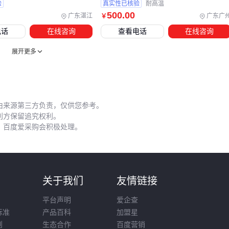
五、这些施工细节直接影响隔热寿命
验
真实性已核验
耐高温
500
.00
广东湛江
广东广
￥
隔热材料安装后的实际效果，30%取决于施工细节处理。常见
电话
在线咨询
查看电话
在线咨询
误区包括：在阴角处过度拉伸卷材导致厚度不均、硬质板材接
缝未使用
聚氨酯密封胶
填充、防晒膜刮板操作不当产生气泡
展开更多
等。这些细节问题往往在使用半年后才会显现为局部隔热失
效。
维护周期需要结合材料特性：
由来源第三方负责，仅供您参考。
利方保留追究权利。
反射类膜材每季度需清洁表面积尘
，百度爱采购会积极处理。
多孔隔热棉每年要检查防潮密封层
接缝密封胶每两年需检查老化情况 专业隔热材料切割刀能确
保维修时的切口平整，避免二次损伤材料结构。
则
关于我们
友情链接
验收时重点检查三个部位：阳光直射面的接缝密封性、通风口
的材料收边处理、易积水区域的防潮层完整性。建议在施工合
平台声明
爱企查
同中明确这些关键节点的验收标准。
标准
产品百科
加盟星
则
生态合作
百度营销