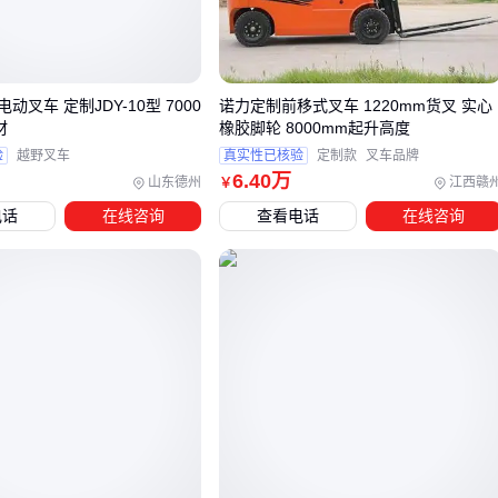
两类主流电动叉车的核心区别在于力平衡原理：
站驾式
：依赖车体自重+载荷重心前移形成力矩平衡
优势：转弯半径可小至1.5米，适合集装箱内作业
动叉车 定制JDY-10型 7000
诺力定制前移式叉车 1220mm货叉 实心
材
橡胶脚轮 8000mm起升高度
局限：额定载荷通常不超过2吨
验
越野叉车
真实性已核验
定制款
叉车品牌
平衡重式
：通过尾部铸铁配重抵消前部载荷
6
.40
万
山东德州
江西赣
￥
优势：可承载5吨以上重物
电话
在线咨询
查看电话
在线咨询
局限：需要至少3.5米通道宽度调头
实际选择时还要看
电动托盘叉车
的货叉提升高度——站驾式
通常设计为3米以下，而
AGV自动搬运车
能配合立体库做到
10米以上。
⚡ 结论：
站驾式胜在灵活，平衡重式强在承重，选型要先看场
景的"重量-空间"博弈
三、不同仓储场景下，哪种电动叉车更合适？