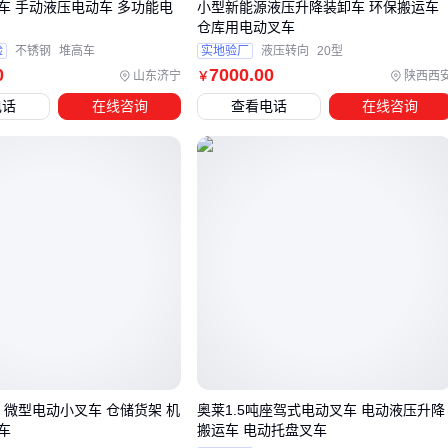
车 手动液压电动车 多功能电
小型新能源液压升降装卸车 环保搬运车
间。
仓库用电动叉车
⚡ 结论：
通道宽度、载荷重量、提升高度三个参数决定80%的
验
不锈钢
堆高车
实地验厂
液压转向
20型
0
7000
.00
选型方向
山东济宁
陕西西
￥
电话
在线咨询
查看电话
在线咨询
四、买了电动叉车后还需要哪些配套投入？
很多人低估了电动叉车的隐性成本。除了主机，这些配套直接
影响使用体验：
精准计量
：
叉车称重系统
能避免超载风险，尤其适合化
工、食品等需要严格计量的行业
功能扩展
：
叉车属具
如旋转夹臂、侧移器，让一台设备适
配多种托盘规格
电力保障
：铅酸电池组通常需要备用电池，而
叉车电池
快
充技术能减少等待时间
安全警示
：在视觉死角加装
叉车安全警示灯
能降低人车碰
 微型电动小叉车 仓储货架 机
奥莱1.5吨座驾式电动叉车 电动液压升降
车
搬运车 电动托盘叉车
撞风险