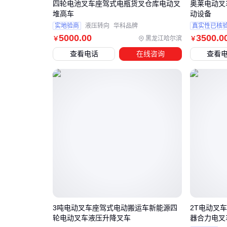
四轮电池叉车座驾式电瓶货叉仓库电动叉
奥莱电动叉
堆高车
动设备
实地验商
液压转向
华科品牌
真实性已核
5000
.00
3500
.0
黑龙江哈尔滨
￥
￥
查看电话
在线咨询
查看
3吨电动叉车座驾式电动搬运车新能源四
2T电动叉车
轮电动叉车液压升降叉车
器合力电叉