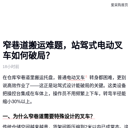
爱采购首页
窄巷道搬运难题，站驾式电动叉
车如何破局？
18小时前
在仓库窄巷道里搬运托盘，普通
电动叉车
转身都困难，更别
说高效作业了——这正是站驾式设计能破局的关键。这类设备
把操控台集成在车体上，操作员不用频繁上下车，转弯半径能
缩小30%以上。
一、为什么窄巷道需要特殊设计的叉车？
传统仓储空间越来越贵，货架间距压缩到2米以内已成常态。