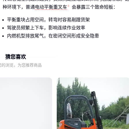
种环境下，普通
电动平衡重叉车
会暴露三个致命短板：
平衡重块占用空间，转弯时容易剐蹭货架
驾驶员频繁上下车，影响连续作业效率
内燃机型排放尾气，在密闭空间形成安全隐患
而专为窄巷道设计的
三支点电动叉车
采用紧凑底盘结构，像
猜您喜欢
这样解决痛点：
您的浏览，为您推荐商品
取消尾部配重，改用前轮双驱动轮+后轮单转向轮布局
站驾式设计让操作员始终跟随设备移动
电动驱动实现零排放，电池组还能充当部分配重
⚡ 结论：
当通道宽度小于3米时，特殊设计的窄巷道车型效率
能提升40%以上
二、站驾式与平衡重式的核心差异在哪？