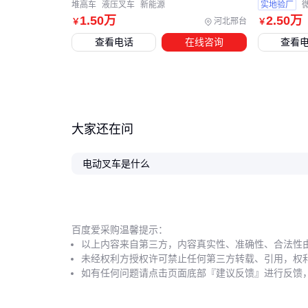
堆高车
液压叉车
新能源
实地验厂
1
.50
万
2
.50
万
河北邢台
￥
￥
查看电话
在线咨询
查看
大家还在问
电动叉车是什么
百度爱采购温馨提示：
以上内容来自第三方，内容真实性、准确性、合法性
未经权利方授权许可禁止任何第三方转载、引用，权
如有任何问题请点击页面底部『建议反馈』进行反馈