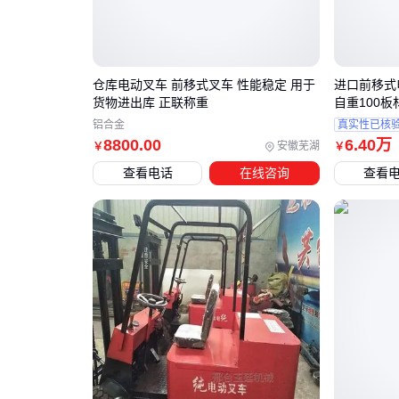
仓库电动叉车 前移式叉车 性能稳定 用于
进口前移式电
货物进出库 正联称重
自重100板
铝合金
真实性已核
8800
.00
6
.40
万
安徽芜湖
￥
￥
查看电话
在线咨询
查看