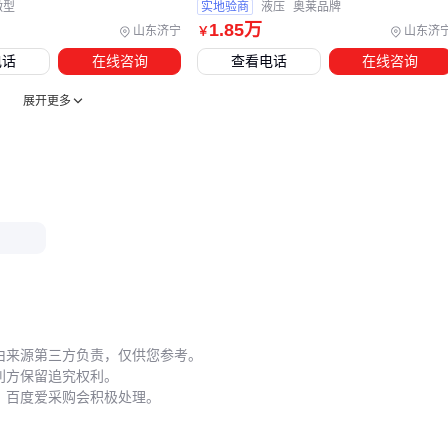
微型
实地验商
液压
奥莱品牌
⚡ 结论：
配套投入约占主机价格的15-30%，但能显著延长设
1
.85
万
山东济宁
山东济
￥
寿命
电话
在线咨询
查看电话
在线咨询
展开更多
五、如何让电动叉车在窄巷道发挥最大效能？
操作技巧和维护要点往往被忽视：
转向习惯
：窄巷道内应该用前进档转弯，避免倒车时尾摆幅
度过大
电池管理
：铅酸电池放电深度不要超过80%，锂电池避免高
温充电
轮胎选择
：聚氨酯实心胎适合平整地面，
叉车轮胎
充气胎
更能适应坑洼场地
由来源第三方负责，仅供您参考。
定期保养
：每月检查液压油位，每季度润滑门架链条
利方保留追究权利。
，百度爱采购会积极处理。
⚡ 结论：
正确的操作习惯能让设备寿命延长3-5年
从
电动牵引车
到全自动搬运机器人，物料搬运设备正在快速