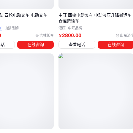
场景特征
推荐类型
关键考量
动 四轮电动叉车 电动叉车
中旺 四轮电动叉车 电动液压升降搬运车
仓库运输车
通道<2m的密集
站驾式/窄巷道
验
山鼎品牌
液压
中旺品牌
转弯半径优先
库
型
0
2800
.00
吉林长春
山东济
￥
电话
在线咨询
查看电话
在线咨询
5吨以上重型物料
平衡重式
门架结构强度
起升高度稳定
高位立体仓
前移式
性
快充和续航能
24小时连续作业
锂电池动力
力
其中
电动前移式叉车
特别适合高位货架场景——它的门架能
带着货叉前移伸出，不必整车靠近货架。而
电动堆高叉车
更
适合平面仓的快速装卸，有些型号还能折叠货叉节省停放空