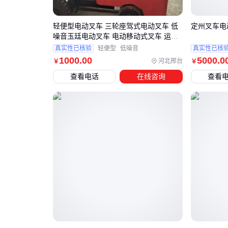
轻便型电动叉车 三轮座驾式电动叉车 低
定州叉车电
噪音玉廷电动叉车 电动移动式叉车 运输
载重量大
真实性已核验
轻便型
低噪音
真实性已核
1000
.00
5000
.0
河北邢台
￥
￥
查看电话
在线咨询
查看