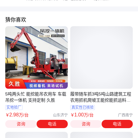
猜你喜欢
5吨两头忙 能挖能吊农用车 车载
履带随车抓3吨5吨山路建筑工程
吊挖一体机 支持定制 久胜
农用抓机爬坡王能挖能抓运料一
体机
实地验厂
真实性已核验
2
.98
1
.00
￥
万
/台
￥
万
/台
山东济宁
广西南宁
咨询
电话
咨询
电话