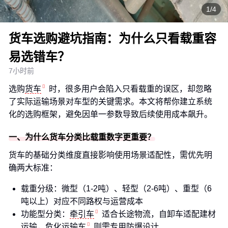
1/4
货车选购避坑指南：为什么只看载重容
易选错车？
7小时前
选购
货车
时，很多用户会陷入只看载重的误区，却忽略
了实际运输场景对车型的关键需求。本文将帮你建立系统
化的选购框架，避免因单一参数导致后续使用成本飙升。
一、为什么货车分类比载重数字更重要？
货车的基础分类维度直接影响使用场景适配性，需优先明
确两大标准：
载重分级：微型（1-2吨）、轻型（2-6吨）、重型（6
吨以上）对应不同路权与运营成本
功能型分类：
牵引车
适合长途物流，自卸车适配建材
运输，
危化运输车
则需专用防爆设计