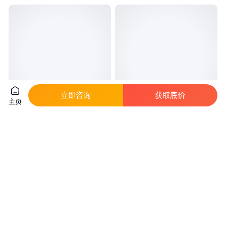
立即咨询
获取底价
主页
飞碟汽车蓝牌轻卡货车 五征奥驰
五征蓝牌轻卡货车 飞碟奥驰T3自
X3山区重载作业
卸汽车带卧铺
真实性已核验
真实性已核验
13
.20
13
.50
￥
万
/辆
￥
万
/辆
山东日照
山东日照
咨询
电话
咨询
电话