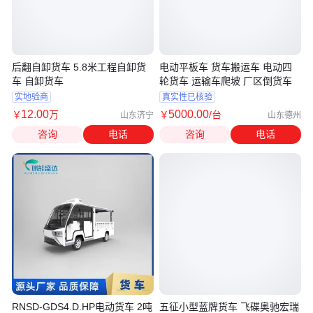
后翻自卸货车 5.8米工程自卸货
电动平板车 货车搬运车 电动四
车 自卸货车
轮货车 运输车爬坡 厂区倒货车
实地验商
真实性已核验
12
.00
5000
.00
￥
万
￥
/台
山东济宁
山东德州
咨询
电话
咨询
电话
RNSD-GDS4.D.HP电动货车 2吨
五征小型蓝牌货车 飞碟奥驰宏瑞