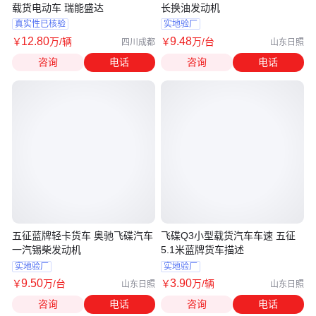
载货电动车 瑞能盛达
长换油发动机
真实性已核验
实地验厂
12
.80
9
.48
￥
万
/辆
￥
万
/台
四川成都
山东日照
咨询
电话
咨询
电话
五征蓝牌轻卡货车 奥驰飞碟汽车
飞碟Q3小型载货汽车车速 五征
一汽锡柴发动机
5.1米蓝牌货车描述
实地验厂
实地验厂
9
.50
3
.90
￥
万
/台
￥
万
/辆
山东日照
山东日照
咨询
电话
咨询
电话