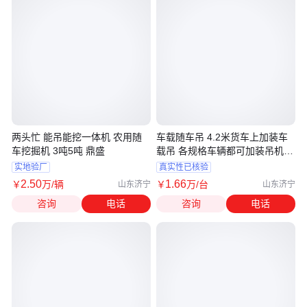
两头忙 能吊能挖一体机 农用随
车载随车吊 4.2米货车上加装车
车挖掘机 3吨5吨 鼎盛
载吊 各规格车辆都可加装吊机
船吊
实地验厂
真实性已核验
2
.50
1
.66
￥
万
/辆
￥
万
/台
山东济宁
山东济宁
咨询
电话
咨询
电话