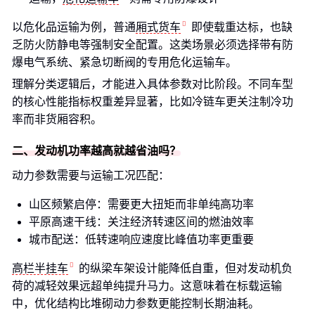
以危化品运输为例，普通
厢式货车
即使载重达标，也缺
乏防火防静电等强制安全配置。这类场景必须选择带有防
爆电气系统、紧急切断阀的专用危化运输车。
理解分类逻辑后，才能进入具体参数对比阶段。不同车型
的核心性能指标权重差异显著，比如冷链车更关注制冷功
率而非货厢容积。
二、发动机功率越高就越省油吗？
动力参数需要与运输工况匹配：
山区频繁启停：需要更大扭矩而非单纯高功率
平原高速干线：关注经济转速区间的燃油效率
城市配送：低转速响应速度比峰值功率更重要
高栏半挂车
的纵梁车架设计能降低自重，但对发动机负
荷的减轻效果远超单纯提升马力。这意味着在标载运输
中，优化结构比堆砌动力参数更能控制长期油耗。