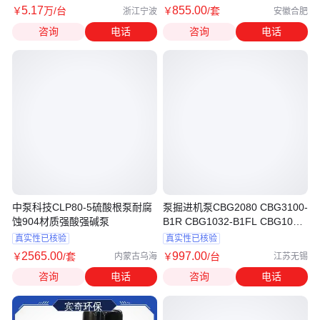
5
.17
855
.00
￥
万
/台
￥
/套
浙江宁波
安徽合肥
咨询
电话
咨询
电话
中泵科技CLP80-5硫酸根泵耐腐
泵掘进机泵CBG2080 CBG3100-
蚀904材质强酸强碱泵
B1R CBG1032-B1FL CBG1032-
A1R
真实性已核验
真实性已核验
2565
.00
997
.00
￥
/套
￥
/台
内蒙古乌海
江苏无锡
咨询
电话
咨询
电话