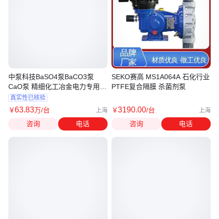
中泵科技BaSO4泵BaCO3泵
SEKO赛高 MS1A064A 石化行业
CaO泵 精细化工冶金电力专用管
PTFE复合隔膜 杀菌剂泵
道泵
真实性已核验
63
.83
3190
.00
￥
万
/台
￥
/台
上海
上海
咨询
电话
咨询
电话