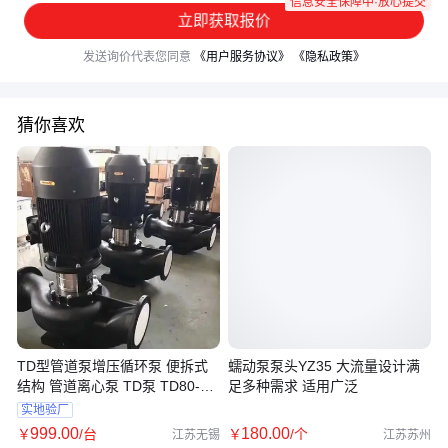
信息安全保障中·放心提交
立即获取报价
发送询价代表您同意
《用户服务协议》
《隐私政策》
猜你喜欢
TD型管道泵增压循环泵 便拆式
蠕动泵泵头YZ35 大流量设计满
结构 管道离心泵 TD泵 TD80-
足多种需求 适用广泛
38/2
实地验厂
999
.00
180
.00
￥
/台
￥
/个
江苏无锡
江苏苏州