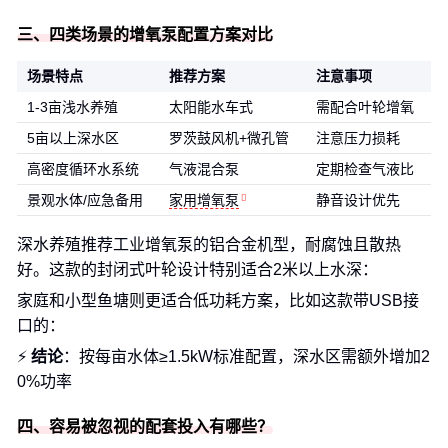
三、四类场景的增氧泵配置方案对比
场景特点
推荐方案
注意事项
1-3亩浅水养殖
太阳能水车式
需配合叶轮增氧
5亩以上深水区
罗茨鼓风机+微孔管
注意压力损耗
高密度循环水系统
气液混合泵
定期检查气液比
景观水体/应急备用
家用增氧泵
静音设计优先
深水养殖推荐工业增氧泵的铝合金机型，耐腐蚀且散热
好。这款的封闭式叶轮设计特别适合2米以上水深：
家庭和小型鱼塘则更适合低功耗方案，比如这款带USB接
口的：
⚡
结论
：按每亩水体≥1.5kW标准配置，深水区需额外增加2
0%功率
四、容易被忽视的配套投入有哪些？