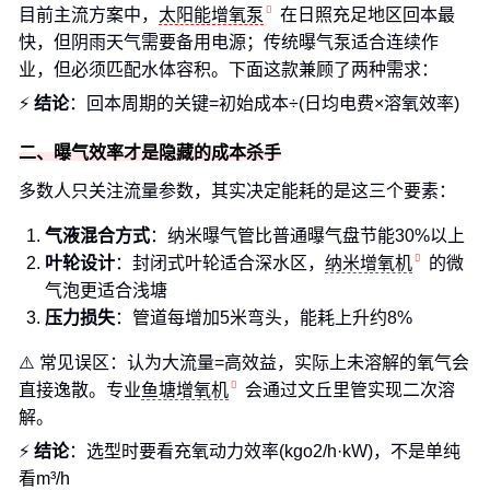
目前主流方案中，
太阳能增氧泵
在日照充足地区回本最
快，但阴雨天气需要备用电源；传统曝气泵适合连续作
业，但必须匹配水体容积。下面这款兼顾了两种需求：
⚡
结论
：回本周期的关键=初始成本÷(日均电费×溶氧效率)
二、曝气效率才是隐藏的成本杀手
多数人只关注流量参数，其实决定能耗的是这三个要素：
气液混合方式
：纳米曝气管比普通曝气盘节能30%以上
叶轮设计
：封闭式叶轮适合深水区，
纳米增氧机
的微
气泡更适合浅塘
压力损失
：管道每增加5米弯头，能耗上升约8%
⚠️ 常见误区：认为大流量=高效益，实际上未溶解的氧气会
直接逸散。专业
鱼塘增氧机
会通过文丘里管实现二次溶
解。
⚡
结论
：选型时要看充氧动力效率(kgo2/h·kW)，不是单纯
看m³/h