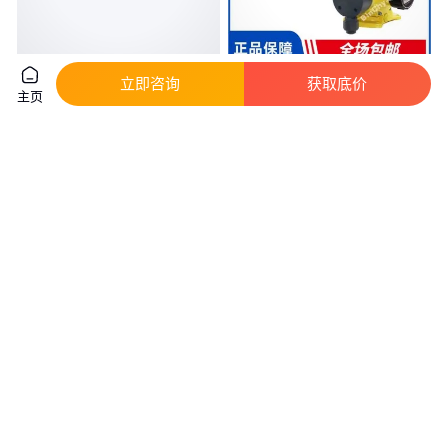
32ZW5.20热销 高泰泵废水处理
米顿罗泵选型GM机械泵
立即咨询
获取底价
主页
泵
GM0002PQ~GM0050PQ阻垢剂
加药泵PVC泵头
真实性已核验
6100
.00
3980
.00
￥
￥
/台
河北保定
上海
咨询
电话
咨询
电话
Liberty Pumps排污泵Liberty
FSB氟塑料泵 耐腐蚀泵 清夜泵
Pumps冷凝泵
防腐蚀泵工厂价格优惠