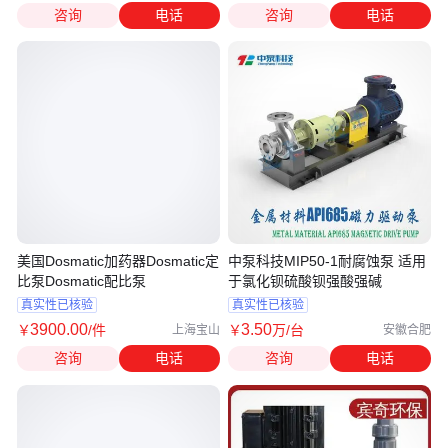
咨询
电话
咨询
电话
美国Dosmatic加药器Dosmatic定
中泵科技MIP50-1耐腐蚀泵 适用
比泵Dosmatic配比泵
于氯化钡硫酸钡强酸强碱
真实性已核验
真实性已核验
3900
.00
3
.50
￥
/件
￥
万
/台
上海宝山
安徽合肥
咨询
电话
咨询
电话