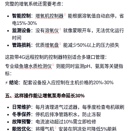
完整的增氧系统还需要考虑：
智能控制
：
增氧机控制器
能根据溶氧值自动启停，省
电15%-30%
监测设备
：没有
溶氧仪
就像蒙眼开车，无法优化运行
时间
管路损耗
：优质
增氧盘
能减少50%以上的压力损失
这款带4G远程控制的控制器特别适合多塘口管理：
专业级
鱼塘水质检测仪
则能同时监测pH、氨氮等关键指
标：
⚡
结论
：配套设备投入应控制在主机价格的20%-30%
五、这样操作能让增氧泵寿命延长30%
日常维护
：每月清理进气过滤器，每季度检查电机碳刷
冬季保养
：停机后排净管路积水，防止冻裂
故障预警
：电流波动超过10%需立即检修
能效优化
：将
曝气机
安装在阴凉处可降低5%能耗