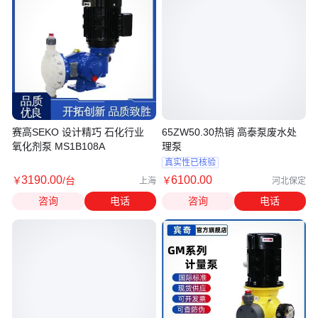
赛高SEKO 设计精巧 石化行业
65ZW50.30热销 高泰泵废水处
氧化剂泵 MS1B108A
理泵
真实性已核验
3190
.00
6100
.00
￥
/台
￥
上海
河北保定
咨询
电话
咨询
电话