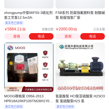
zhongpump中泵MIF50-3硫化剂
FSB系列 防腐蚀氟塑料泵 耐酸碱
泵工艺泵12.5m3/h
泵 耐腐蚀泵厂家
真实性已核验
5884
.11
2000
.00
￥
/台
￥
/台
安徽合肥
江苏无锡
咨询
电话
咨询
电话
MOOG穆格泵 D956-2013
氢氯酸泵 HCl泵亚硫酸泵 H2SO3
HPR18A1RKP100TM28H1Y00
泵 氢硫酸泵H2S 泵
德国产 有部分现货
真实性已核验
真实性已核验