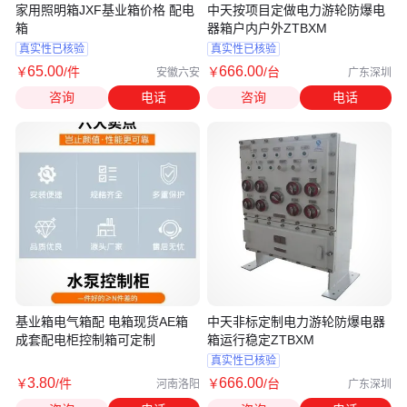
家用照明箱JXF基业箱价格 配电
中天按项目定做电力游轮防爆电
箱
器箱户内户外ZTBXM
真实性已核验
真实性已核验
65
.00
666
.00
￥
/件
￥
/台
安徽六安
广东深圳
咨询
电话
咨询
电话
基业箱电气箱配 电箱现货AE箱
中天非标定制电力游轮防爆电器
成套配电柜控制箱可定制
箱运行稳定ZTBXM
真实性已核验
3
.80
666
.00
￥
/件
￥
/台
河南洛阳
广东深圳