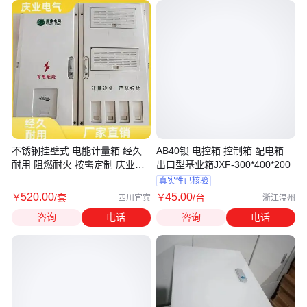
不锈钢挂壁式 电能计量箱 经久
AB40锁 电控箱 控制箱 配电箱
耐用 阻燃耐火 按需定制 庆业电
出口型基业箱JXF-300*400*200
气
真实性已核验
520
.00
45
.00
￥
/套
￥
/台
四川宜宾
浙江温州
咨询
电话
咨询
电话