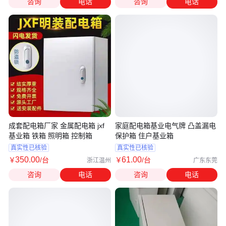
咨询
电话
咨询
电话
成套配电箱厂家 金属配电箱 jxf
家庭配电箱基业电气牌 凸盖漏电
基业箱 铁箱 照明箱 控制箱
保护箱 住户基业箱
真实性已核验
真实性已核验
350
.00
61
.00
￥
/台
￥
/台
浙江温州
广东东莞
咨询
电话
咨询
电话