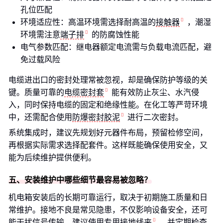
孔位匹配
环境适应性：高温环境需选择耐高温的
接触器
，潮湿
环境需注意
端子排
的防腐蚀性能
电气参数匹配：继电器额定电流需与负载电流匹配，避
免过载风险
电缆进出口的密封处理常被忽视，却是确保防护等级的关
键。质量可靠的
电缆密封套
能有效防止灰尘、水汽侵
入，同时保持电缆的固定和绝缘性能。在化工等严苛环境
中，还需配合使用
防爆密封胶泥
进行二次密封。
系统集成时，建议先规划好元器件布局，预留检修空间，
再根据实际需求选择配套件。这样既能确保使用安全，又
能为后续维护提供便利。
五、安装维护中哪些细节最容易被忽略？
机电箱安装后的长期可靠运行，取决于初期施工质量和日
常维护。接地不良是常见隐患，不仅影响设备安全，还可
能干扰信号传输。建议使用专用
接地线夹
，并定期检查