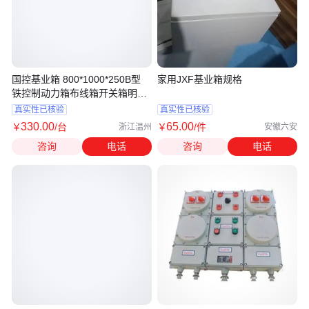
国控基业箱 800*1000*250B型
家用JXF基业箱规格
铁控制动力箱布线箱开关箱明装
挂壁
真实性已核验
真实性已核验
330
.00
65
.00
￥
/台
￥
/件
浙江温州
安徽六安
咨询
电话
咨询
电话