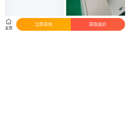
立即咨询
获取底价
主页
置地式干粉灭火器消防扑火器箱
小型JXF基业箱结构
圆弧灭火器箱铝合金嵌墙型消防
箱
真实性已核验
真实性已核验
150
.00
65
.00
￥
/个
￥
/件
天津
安徽六安
咨询
电话
咨询
电话