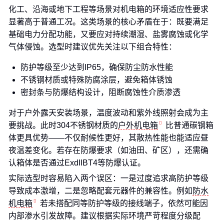
化工、沿海或地下工程等场景对机电箱的环境适应性要求
显著高于普通工况。这类场景的核心矛盾在于：既要满足
基础电力分配功能，又要应对持续潮湿、盐雾腐蚀或化学
气体侵蚀。选型时建议优先关注以下组合特性：
防护等级至少达到IP65，确保防尘防水性能
不锈钢材质或特殊防腐涂层，避免箱体锈蚀
密封条与防爆结构设计，阻断腐蚀性介质渗透
对于户外露天安装场景，温度波动和紫外线照射会成为主
要挑战。此时304不锈钢材质的
户外机电箱
比普通碳钢箱
体更具优势——不仅耐候性更好，其散热性能也能适应昼
夜温差变化。若存在防爆要求（如油田、矿区），还需确
认箱体是否通过ExdIIBT4等防爆认证。
实际选型时容易陷入两个误区：一是过度追求高防护等级
导致成本激增，二是忽略配套元器件的兼容性。例如
防水
机电箱
若未搭配同等防护等级的接线端子，依然可能因
内部渗水引发故障。建议根据实际环境严苛程度分级配