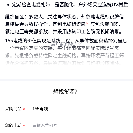
定期检查
电缆扎带
是否脆化，户外场景应选抗UV材质
维护盲区：多数人只关注导体状态，却忽略电缆标识牌信
息模糊会导致误操作。
定制电缆标识牌
应包含截面积、
额定电压等关键参数，并采用热转印工艺确保长期清晰。
155电线的价值实现是系统工程，从导体截面积选择到最后
展开更多内容

一个电缆固定夹的安装，每个环节都需匹配实际场景需
求。先根据负载特性确定主线规格，再按环境严苛程度筛
选配套保护方案，最后通过规范的标识与维护形成闭环。
这才是区别于‘简单替换’的专业选型思维。
想找货源？
采购商品
您的电话