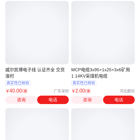
威尔凯博电子线 认证齐全 交货
MCP电缆3x95+1x25+3x6矿用
准时
1.14KV采煤机电缆
真实性已核验
真实性已核验
40
.00
2
.00
￥
/米
￥
/米
广东深圳
河北廊坊
咨询
电话
咨询
电话