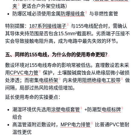
夹
更适合户外架空线路）
防爆区域必须使用金属
防爆接线盒
与非燃性套管
特别提醒：
187系列接线端子
与155电线配合时，需确认
其导体夹持范围是否包含15.5mm²截面积。劣质端子压接不
实会导致接触电阻升高，成为电路中最先失效的环节。
五、同样的155电线，为什么你的使用寿命更短？
敷设环境对155电线寿命的影响常被低估。直埋敷设若未采
用
CPVC电力管
保护，土壤酸碱腐蚀会从绝缘层微小破损
处渗透；而密集
电缆桥架
内未使用
阻燃绝缘电工胶带
做
间隔，局部过热风险将成倍增加。
延长使用寿命的实操要点：
潮湿环境优先选用
涂塑电缆套管
+防潮型
电缆标牌
组合
高温管道附近敷设时，
MPP电力排管
比普通PVC管耐
温性更优