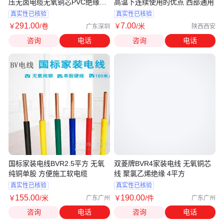
压无卤电缆无氧铜芯PVC绝缘
高温下连续使用的优点 西部通用
CCC认证
真实性已核验
真实性已核验
291
.00
7
.00
￥
/卷
￥
/米
广东深圳
陕西西安
咨询
电话
咨询
电话
国标家装电线BVR2.5平方 无氧
双菱牌BVR4家装电线 无氧铜芯
纯铜单股 方便施工软电缆
线 聚氯乙烯绝缘 4平方
真实性已核验
真实性已核验
155
.00
190
.00
￥
/米
￥
/件
广东广州
广东广州
咨询
电话
咨询
电话