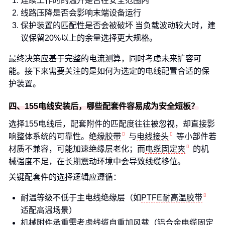
连续工作时的温升是否在安全范围内
线路压降是否会影响末端设备运行
保护装置的匹配性是否会被破坏 当负载波动较大时，建
议保留20%以上的余量选择更大规格。
最终决策应基于完整的电流测算，同时考虑未来扩容可
能。接下来需要关注的是如何为选定的电线配置合适的保
护装置。
四、155电线安装后，哪些配套件容易成为安全短板？
选择155电线后，配套附件的匹配度往往被忽视，却直接影
响整体系统的可靠性。
绝缘胶带
与
电线接头
等小部件若
材质不兼容，可能加速绝缘层老化；而
电缆固定夹
的机
械强度不足，在长期震动环境中会导致线缆移位。
关键配套件的选择逻辑应遵循：
耐温等级不低于主电线绝缘层（如
PTFE耐高温胶带
适配高温场景）
机械附件承重需考虑线缆自重加风载（
铝合金电缆固定