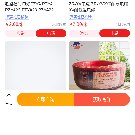
铁路信号电缆PZYA PTYA
ZR-XV电缆 ZR-XV2X6耐寒电缆
PZYA23 PTYA23 PZYA22
XV耐低温电缆
真实性已核验
真实性已核验
2
.00
2
.00
￥
/米
￥
/米
河北廊坊
河北廊坊
咨询
电话
咨询
电话
立即咨询
获取底价
主页
杭缆铜芯线 单股铜芯硬线ZR-
杭缆多股铜芯线 ZR-BVR2.5平方
BV(B)1.5平方单芯线 永通中策阻
铜线 阻燃多芯铜芯软线家装线
燃线
真实性已核验
真实性已核验
106
.50
170
.36
￥
/卷
￥
/卷
江苏南京
浙江宁波