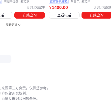
验
防潮干燥处
颗粒状
真实性已核验
灰白色
颗粒型
五、哪些使用习惯会削弱环保工艺品的实际价值？
1400
.00
河北石家庄
河北石家
￥
环保工艺品的使用寿命与其环保效益直接相关。以植物纤维填
电话
在线咨询
查看电话
在线咨询
充物为例，虽然本身可降解，但若长期暴露在潮湿环境中会加
展开更多
速分解。建议在仓储时配合
环保除湿剂
使用，既能控制湿
度，又避免传统干燥剂的化学污染。
清洁维护也需特别注意：
避免使用含氯漂白剂清洗再生纸制品
竹纤维工艺品宜用中性
环保清洁剂
擦拭
太阳能展示灯表面定期用软布除尘可保持光电效率 这些细节
看似微小，却是维持工艺品长期环保性能的关键。
当工艺品达到使用寿命时，应通过专业
绿色印刷服务
商进行
由来源第三方负责，仅供您参考。
回收处理。部分材料如
特种再生纸标签
甚至可采用水溶技术
利方保留追究权利。
快速降解，真正实现从生产到废弃的全周期环保。
，百度爱采购会积极处理。
选择低碳环保工艺品时，需建立全链条环保思维：从核心材料