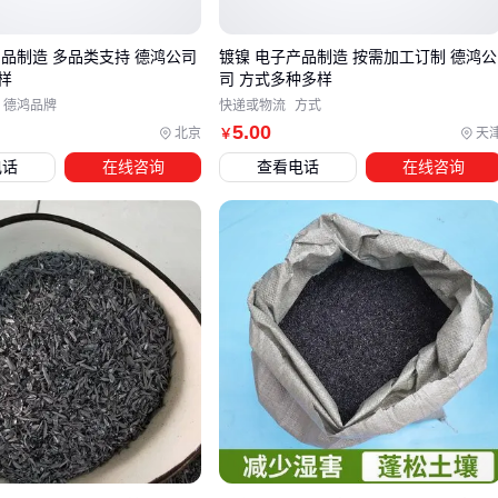
面质感和结构稳定性更接近真实木材，但需注意其实际环保
认证标准
产品制造 多品类支持 德鸿公司
镀镍 电子产品制造 按需加工订制 德鸿公
永生苔藓类装饰品：在需要自然美学效果的场景中表现突
样
司 方式多种多样
德鸿品牌
快递或物流
方式
出，如高端零售空间或生态主题展厅，但维护成本相对较高
5
.00
北京
天
￥
商业采购还需考虑工艺品的品牌传达效果。
化妆品定制纸盒
电话
在线咨询
查看电话
在线咨询
等带有印刷工艺的再生纸制品，既能体现企业环保主张，又能
保持产品高端形象，适合美妆、健康食品等行业使用。而
竹制
工艺品
等天然材质更适合强调原生态的品牌调性。
对于需要频繁更换的场合（如季节性促销活动），建议优先选
择成本更低的
可降解纸托工艺品
；而办公室等固定场所，则
可以考虑环保树脂或亚克力摆件这类耐久性更强的装饰品。
选定材料类型后，下一步需要确认配套的印刷工艺和包装方
案，确保整个使用周期都符合低碳标准。
四、如何确保环保工艺品的展示效果与环保属性同步提