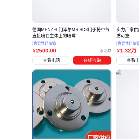
德国MENZEL门泽尔MS SD3用于将空气
实力厂家供
直接喷在主体上的喷嘴
质可靠
真实性已核验
真实性已核
2500
.00
1
.32
万
北京
￥
￥
查看电话
在线咨询
查看