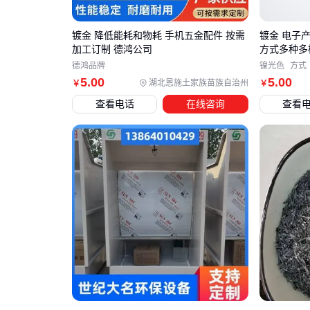
镀金 降低能耗和物耗 手机五金配件 按需
镀金 电子
加工订制 德鸿公司
方式多种多
德鸿品牌
镍光色
方式
5
.00
5
.00
湖北恩施土家族苗族自治州
￥
￥
查看电话
在线咨询
查看