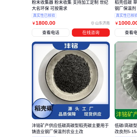
粉末收集器 粉末收集 支持加工定制 世纪
稻壳低碳 
大名环保 可按需求
钢厂保温剂 
真实性已核验
真实性已核
1800
.00
1000
.0
山东济南
￥
￥
查看电话
在线咨询
查看
沣铭矿产供应低碳高碳型稻壳碳主要用于
低碳/高碳
铸造业钢厂保温剂农业土改
改良剂5-1