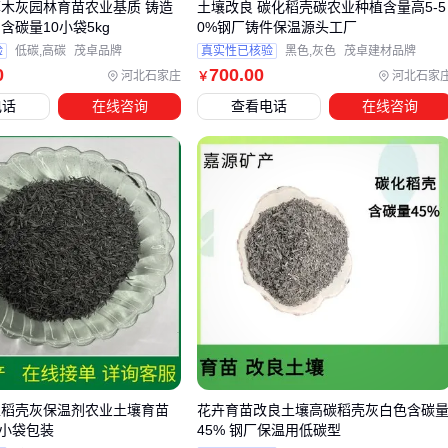
草木灰园林育苗农业基质 铸造
土壤改良 碳化稻壳碳农业种植含量高5-5
升？
含碳量10小袋5kg
0%钢厂铸件保温源头工厂
采购低碳环保工艺品后，展示环节往往成为环保属性的薄弱
验
低碳,高碳
茂卓品牌
真实性已核验
黑色,灰色
茂卓建材品牌
0
700
.00
点。传统展示灯箱依赖电网供电，与环保工艺品的理念存在冲
河北石家庄
河北石家
￥
突。此时，
太阳能展示灯
成为关键配套设备——它通过光伏
电话
在线咨询
查看电话
在线咨询
板转化太阳能，既避免额外能耗，又能确保夜间展示效果。
选择时需注意：户外场景优先考虑防水等级和连续阴雨天的续
航能力，而室内短期展示则可侧重轻便性和安装灵活度。
包装环节同样需要环保配套方案。
食品级可回收包装盒
与
植
物纤维填充物
的组合，既能保护工艺品运输安全，又避免使
用泡沫塑料等难降解材料。特别是对于易碎工艺品，
防开裂植
物纤维
的缓冲性能已能满足大多数运输场景需求。
最后别忘了环保认证闭环：为工艺品配备
ROHS环保标签
或
再生纸吊牌，向终端消费者直观传递环保价值。这类配套虽
小，却是完整环保解决方案不可忽视的拼图。
型稻壳灰保温剂农业土壤育苗
花卉育苗改良土壤高碳稻壳灰白色含碳
5小袋包装
45% 钢厂保温用低碳型