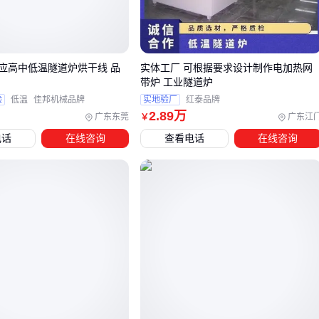
活动后的废弃物堆积。
办公用品：再生纸笔记本或竹制文具盒，在日常使用中潜移
默化地推广环保意识。
应高中低温隧道炉烘干线 品
实体工厂 可根据要求设计制作电加热网
选择时需注意场景的特定要求，例如潮湿环境更适合防潮性能
带炉 工业隧道炉
好的竹纤维制品，而短期使用的展会赠品则可优先考虑低成本
验
低温
佳邦机械品牌
实地验厂
红泰品牌
的可降解材料。
2
.89
万
广东东莞
广东江
￥
电话
在线咨询
查看电话
在线咨询
三、如何根据场景需求选择最合适的低碳环保工艺品？
选择低碳环保工艺品时，材料特性和使用场景的匹配度是关键
考量。不同材质的工艺品在环保性、耐用性和视觉效果上存在
明显差异，需要根据实际用途进行针对性选型。
再生纸工艺品：适合短期展示或一次性活动场景，如展会赠
品、宣传品包装，其可降解特性在活动结束后能最大限度减
少环境负担
仿木质环保装饰品
：更适合长期家居或商业空间装饰，表