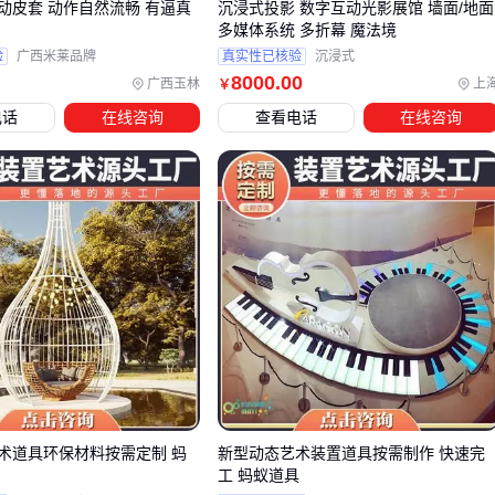
动皮套 动作自然流畅 有逼真
沉浸式投影 数字互动光影展馆 墙面/地面
四、航天楼梯道具的灯光与安全配件如何提升场景适配
多媒体系统 多折幕 魔法境
性？
验
广西米莱品牌
真实性已核验
沉浸式
8000
.00
广西玉林
上
￥
航天楼梯道具的核心价值在于营造沉浸式科幻场景，但单独使
电话
在线咨询
查看电话
在线咨询
用往往难以达到理想效果。常见问题是安装后发现灯光氛围不
足或安全防护缺失，导致场景真实感打折扣。
配套设备主要解决两类需求：一是通过
航天主题灯光系统
增
强视觉冲击力，二是用防滑垫、扶手等配件确保使用安全。
灯光系统的选择需考虑场景规模和环境光线：
小型室内场景适合集成
楼梯踏步灯
和星空投影灯，避免过
度照明破坏氛围
大型主题公园需搭配轨道灯光系统，通过动态效果模拟太空
舱环境
户外使用应选择防水性能好的
户外楼梯亮化
设备
术道具环保材料按需定制 蚂
新型动态艺术装置道具按需制作 快速完
工 蚂蚁道具
安全配件往往容易被忽视，却是长期使用的关键。
橡胶楼梯防