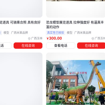
对于影视拍摄，特别是科幻题材，航天楼梯道具需要：
提供更多细节设计以增强镜头表现力
览道具 可骑乘合照 具有良好
恐龙模型展览道具 拉伸强度好 有逼真丰
适应不同灯光效果的需求
富的动作
便于根据导演要求进行现场调整
验
模型
广西米莱品牌
真实性已核验
模型
广西米莱品牌
300
.00
广西玉林
广西玉
￥
这些应用差异决定了在选择航天楼梯道具时，必须首先明确您
电话
在线咨询
查看电话
在线咨询
的具体拍摄需求。
三、如何根据场景需求选择最合适的航天楼梯道具？
航天楼梯道具的选型需优先考虑实际应用场景的核心需求。不
同场景对道具的材质、结构和视觉效果要求差异明显：
影视拍摄场景通常需要轻量化且便于快速拆装的
钢结构旋转
楼梯
，配合灯光可增强科幻氛围
主题公园更注重互动性和安全性，建议选择带有防滑设计的
定制化螺旋楼梯，并搭配
太空主题装饰