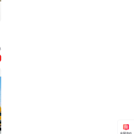
林
全网询价