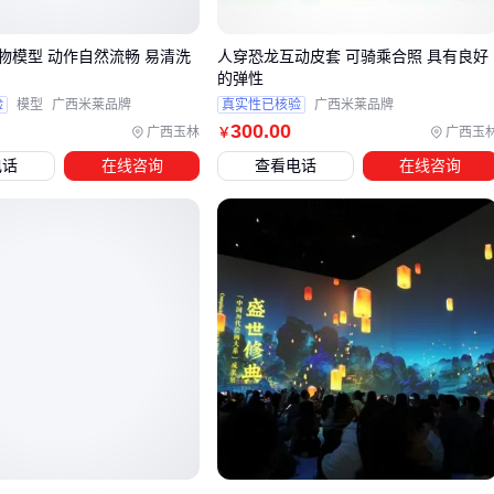
展览展示场景侧重视觉冲击力，可考虑玻璃钢材质与航天模
物模型 动作自然流畅 易清洗
人穿恐龙互动皮套 可骑乘合照 具有良好
型结合的阶梯装置
的弹性
验
模型
广西米莱品牌
真实性已核验
广西米莱品牌
影视级航天楼梯道具通常需要满足三个特性：快速组装模块化
300
.00
广西玉林
广西玉
￥
设计便于转场拍摄，表面哑光处理避免镜头反光，以及隐藏式
电话
在线咨询
查看电话
在线咨询
承重结构保证演员安全。这类场景下不建议选择固定式重型楼
梯，其搬运成本可能超出拍摄预算。
对于需要兼顾功能性与主题氛围的文旅项目，建议将楼梯本体
与
科幻场景楼梯
配件组合使用。例如在儿童乐园场景中，基
础楼梯结构可搭配
充气宇航员气模
和
星空房太空舱
元素，
既控制成本又强化主题沉浸感。
选型时还需注意场地限制条件。层高超过5米的展厅适合采用
挂式
航天展览楼梯
，而临时活动场地则更适合选用带快速锁
扣的
科教施工楼梯
模块。最终方案需要与灯光、
VR航天模拟
设备
等配套系统同步规划。