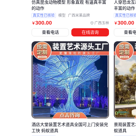
仿真昆虫动物模型 形象直观 有逼真丰富
人穿恐龙互
的动作
丰富的动作
真实性已核验
模型
广西米莱品牌
真实性已核
300
.00
300
.00
广西玉林
￥
￥
查看电话
在线咨询
查看
酒店大堂装置艺术道具全国可上门安装完
景观装置艺
工快 蚂蚁道具
蚁道具