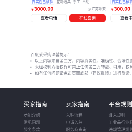
真实性已核验
互动道具
手工+自动
真实性已核
3000
.00
300
.00
江苏淮安
￥
￥
查看电话
在线咨询
查看
百度爱采购温馨提示：
以上内容来自第三方，内容真实性、准确性、合法性
未经权利方授权许可禁止任何第三方转载、引用，权
如有任何问题请点击页面底部『建议反馈』进行反馈
买家指南
卖家指南
平台规
功能介绍
入驻流程
准入规则
常见问题
申请入驻
工业品行业
服务条款
服务商查询
违规管理规