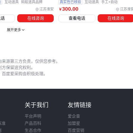
验
互动道具
蚂蚁道具品牌
真实性已核验
互动道具
手工+自动
滑地垫
能适应不同气候条件，而
L型台阶防滑条
更适合固
300
.00
江苏淮安
江苏淮
￥
安装场景。
不锈钢楼梯扶手配件
不仅提供支撑，其金属质感
电话
在线咨询
查看电话
在线咨询
也能强化航天主题的工业美学。
展开更多
配套设备的投入应控制在主设备价值的20%-30%区间，重点强
化核心展示区域。先确定需要突出的视觉焦点，再围绕它配置
灯光和安全方案，避免平均分配预算导致效果平庸。
由来源第三方负责，仅供您参考。
五、为什么同样的航天楼梯道具使用寿命差异明显？
利方保留追究权利。
，百度爱采购会积极处理。
航天楼梯道具的维护成本主要来自两个环节：定期检查连接件
松动和表面涂层维护。金属部件建议每季度喷涂
金属防锈喷剂
，树脂部分需避免使用腐蚀性清洁剂。
则
关于我们
友情链接
运输和存储时的常见失误：
平台声明
爱企查
拆卸后未用
楼梯防尘罩
包裹，导致积尘影响二次使用效果
标准
产品百科
加盟星
搬运时未使用
道具运输推车
，造成结构变形
则
生态合作
百度营销