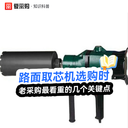
·
知识科普