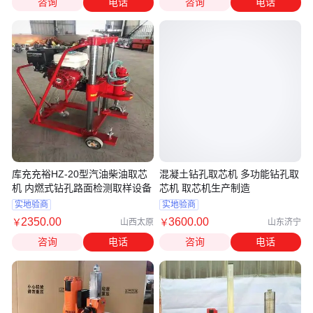
咨询
电话
咨询
电话
库充充裕HZ-20型汽油柴油取芯
混凝土钻孔取芯机 多功能钻孔取
机 内燃式钻孔路面检测取样设备
芯机 取芯机生产制造
实地验商
实地验商
2350
.00
3600
.00
￥
￥
山西太原
山东济宁
咨询
电话
咨询
电话