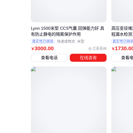
Lynn 1500米型 CCS气囊 回弹能力好 具
高压变径堵
有防止静电的隔离保护作用
程漏水检测
真实性已核验
快递或物流
米型
真实性已核
3000
.00
1730
.0
江苏苏州
￥
￥
查看电话
在线咨询
查看