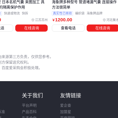
拆型 日本名机气囊 来图加工 具
海象牌多种型号 管道堵漏气囊 连接操作
要配合其他设备才能发挥最佳效果。常见的配套包括覆盖膜、
的隔离保护作用
方法很简单
验
快递或物流
快拆
真实性已核验
编织袋
海象牌品牌
控温系统和
压力检测仪
等，它们共同构成完整的养护体系。
0
1200
.00
江苏苏州
河北衡
￥
HDPE隧道覆盖膜
：防止水分过快蒸发，延长保湿时间
电话
在线咨询
查看电话
在线咨询
养护温控系统
：维持隧道内稳定的温湿度环境
压力检测仪：实时监控气囊内部压力，避免过充或漏气
特别容易被忽视的是气囊清洁工具。施工环境中的混凝土残渣
由来源第三方负责，仅供您参考。
和灰尘会附着在气囊表面，长期积累可能影响密封性和使用寿
利方保留追究权利。
命。定期清洁不仅能延长产品寿命，还能确保下次使用时保持
，百度爱采购会积极处理。
良好的密封效果。
选择配套设备时，重点考虑与主设备的兼容性和施工环境的匹
配度。例如在潮湿多尘的隧道中，需要更频繁地清洁气囊表
则
关于我们
友情链接
面；而在温差较大的地区，则需要更精准的温控系统来配合。
平台声明
爱企查
五、这些使用细节不注意，再好的气囊也白买
标准
产品百科
加盟星
则
生态合作
百度营销