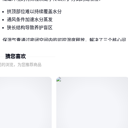
拱顶部位难以持续覆盖水分
通风条件加速水分蒸发
狭长结构导致养护盲区
保湿气囊通过密闭空间内的可控湿度释放，解决了三个核心问
题：均匀覆盖所有混凝土表面、维持稳定湿度环境、减少人工
猜您喜欢
干预频次。
您的浏览，为您推荐商品
但要注意，气囊并非万能——在极寒环境或特殊混凝土配方场
景中，仍需配合其他养护手段。
二、判断气囊性能的关键不在材质厚度
采购时容易被忽视的两个本质差异：
湿度调节精度决定混凝土强度发展曲线
气密性设计影响补湿周期和能耗