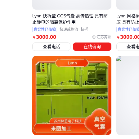
Lynn 快拆型 CCS气囊 高传热性 具有防
Lynn 网
止静电的隔离保护作用
压 具有防
真实性已核验
快递或物流
快拆
真实性已核
3000
.00
3000
.0
江苏苏州
￥
￥
查看电话
在线咨询
查看