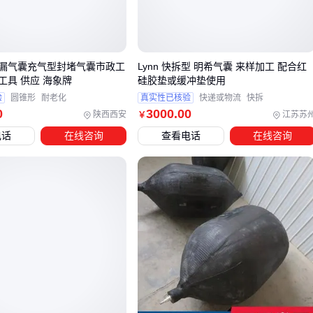
优质气囊的区分点在于动态响应能力：能根据环境温湿度变化
自动调节雾化量，而非简单维持固定湿度。
对于需要穿越不同地质段的隧道项目，建议优先考虑带分区控
漏气囊充气型封堵气囊市政工
Lynn 快拆型 明希气囊 来样加工 配合红
制功能的气囊系统。
工具 供应 海象牌
硅胶垫或缓冲垫使用
验
圆锥形
耐老化
真实性已核验
快递或物流
快拆
三、如何根据隧道施工阶段选择最匹配的保湿气囊？
0
3000
.00
陕西西安
江苏苏
￥
电话
在线咨询
查看电话
在线咨询
隧道保湿气囊的选型需重点考虑施工阶段和环境湿度两个维
度。初期支护阶段因混凝土暴露面积大、水分蒸发快，需选用
覆盖面积更大的
隧道养护气囊
配合
自动喷淋养护系统
；而
二衬阶段则更关注局部密封性，此时
充气式阻燃气囊
与
混凝
土养护剂
的组合效果更佳。
不同地质条件对气囊材质有明确要求：
岩层渗水明显的隧道：优先选择带硅胶密封条的型号，配合
隧道全自动喷淋设备
形成双重防渗体系
干燥坚硬的岩层：采用标准橡胶材质即可，但需注意与
智能