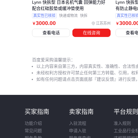
Lynn 快拆型 日本名机气囊 回弹能力好
Lynn 快
配合红硅胶垫或缓冲垫使用
有防止静电
真实性已核验
快递或物流
快拆
真实性已核
3000
.00
3000
.0
江苏苏州
￥
￥
查看电话
在线咨询
查看
百度爱采购温馨提示：
以上内容来自第三方，内容真实性、准确性、合法性
未经权利方授权许可禁止任何第三方转载、引用，权
如有任何问题请点击页面底部『建议反馈』进行反馈
买家指南
卖家指南
平台规
功能介绍
入驻流程
准入规则
常见问题
申请入驻
工业品行业
服务条款
服务商查询
违规管理规