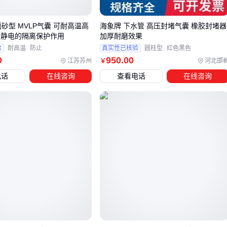
浇筑衬砌台车
的安装兼容性
格磨砂型 MVLP气囊 可耐高温高
海象牌 下水管 高压封堵气囊 橡胶封堵器
含有腐蚀性物质的土层：必须选用耐酸碱改性的高分子材
止静电的隔离保护作用
加厚耐磨效果
料，避免与混凝土养护剂发生化学反应
验
耐高温
防止
真实性已核验
圆柱型
红色黑色
0
950
.00
江苏苏州
河北邯
￥
对于曲线段和变截面区域，常规矩形气囊容易产生密封死角。
电话
在线咨询
查看电话
在线咨询
这类场景建议选择支持定制截面的
隧道施工养护设备
，其蛋
形或异形设计能更好贴合不规则轮廓。同时要考虑与
桥梁橡胶
气囊内模
的协同使用，确保过渡段的连续性保湿。
选型时最容易忽视的是气囊与后续配套设备的接口标准。例如
快速密闭气囊
若与现有
自动养护喷淋台车
的气压系统不兼
容，会导致整个养护流程中断。建议在确定主设备前，先核查
隧道养护喷雾系统
的连接参数。
四、为什么只买保湿气囊还不够？这些配套设备同样关
键
隧道保湿气囊虽然能解决核心的保湿问题，但实际施工中还需