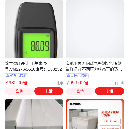
数字微压差计 压差表 型
炭纸平面方向透气率测定仪专测
号:VM22- AS510库号：D33292
量样品在不同压力状态下的透气
性
真实性已核验
真实性已核验
980
.00
999
.00
￥
/台
￥
/台
北京
广东广州
咨询
电话
咨询
电话