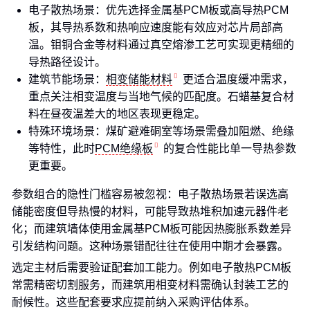
电子散热场景：优先选择金属基PCM板或高导热PCM
板，其导热系数和热响应速度能有效应对芯片局部高
温。钼铜合金等材料通过真空熔渗工艺可实现更精细的
导热路径设计。
建筑节能场景：
相变储能材料
更适合温度缓冲需求，
重点关注相变温度与当地气候的匹配度。石蜡基复合材
料在昼夜温差大的地区表现更稳定。
特殊环境场景：煤矿避难硐室等场景需叠加阻燃、绝缘
等特性，此时
PCM绝缘板
的复合性能比单一导热参数
更重要。
参数组合的隐性门槛容易被忽视：电子散热场景若误选高
储能密度但导热慢的材料，可能导致热堆积加速元器件老
化；而建筑墙体使用金属基PCM板可能因热膨胀系数差异
引发结构问题。这种场景错配往往在使用中期才会暴露。
选定主材后需要验证配套加工能力。例如电子散热PCM板
常需精密切割服务，而建筑用相变材料需确认封装工艺的
耐候性。这些配套要求应提前纳入采购评估体系。