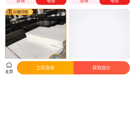
咨询
电话
咨询
电话
立即咨询
获取底价
主页
pom-c板棒材聚甲醛
铁氟龙板尼龙板PVDF板UPE板
30mm40mm50mm加工不变形
PP板5mm聚四氟乙烯楼梯滑动
pom板
支座裁加工
真实性已核验
真实性已核验
24
.50
2368
.00
￥
/千克
￥
/件
江苏无锡
安徽阜阳
咨询
电话
咨询
电话