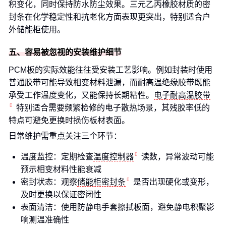
积变化，同时保持防水防尘效果。三元乙丙橡胶材质的密
封条在化学稳定性和抗老化方面表现更突出，特别适合户
外储能柜使用。
五、容易被忽视的安装维护细节
PCM板的实际效能往往受安装工艺影响。例如封装时使用
普通胶带可能导致相变材料泄漏，而耐高温绝缘胶带既能
承受工作温度变化，又能保持长期粘性。
电子耐高温胶带
特别适合需要频繁检修的电子散热场景，其残胶率低的
特点可避免更换时损伤板材表面。
日常维护需重点关注三个环节：
温度监控：定期检查
温度控制器
读数，异常波动可能
预示相变材料性能衰减
密封状态：观察
储能柜密封条
是否出现硬化或变形，
及时更换以保证密闭性
表面清洁：使用防静电手套擦拭板面，避免静电积聚影
响测温准确性