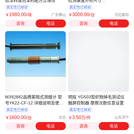
验涂料或色漆的配方合理性
检测装置外形尺寸
440×370×4mm
真实性已核验
真实性已核验
1980
.00
3000
.00
￥
/块
￥
/台
广东佛山
河北廊坊
咨询
电话
咨询
电话
M392882品牌差阻式测缝计 型
明投 YG503型织物掉毛测试仪
号YK22-CF-12 详细说明及使用
触屏控制器 摩擦次数任意设置
指南
真实性已核验
真实性已核验
1600
.00
3
.50
￥
/台
￥
万
/件
北京
山东济宁
咨询
电话
咨询
电话