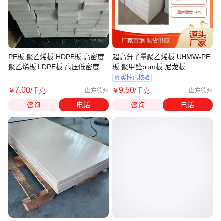
PE板 聚乙烯板 HDPE板 高密度
超高分子量聚乙烯板 UHMW-PE
聚乙烯板 LDPE板 高压低密度聚
板 聚甲醛pom板 尼龙板
乙烯板
真实性已核验
7
.00
9
.50
￥
/千克
￥
/千克
山东德州
山东德州
咨询
电话
咨询
电话