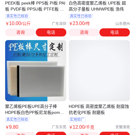
PEEK板 peek棒 PPS板 PI板 PAI
白色高密度聚乙烯板 UPE板 超
板 PVDF板 PPSU板 PTFE板 尼
高分子量板 UHMWPE板 浩伟
龙板 POM板
真实性已核验
真实性已核验
10
.00
23
.00
￥
/公斤
￥
/件
广东深圳
山东德州
咨询
电话
咨询
电话
聚乙烯板PE板UPE高分子棒
HDPE板 高密度聚乙烯板 耐腐蚀
HDPE板白色PP板尼龙板pom赛
抗老化PE板 耐磨板
钢板板
真实性已核验
实地验厂
9
.80
12
.00
￥
￥
/千克
广东东莞
安徽淮南