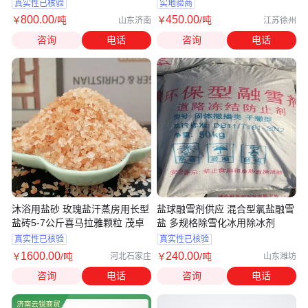
除冰剂
真实性已核验
实地验商
800
.00
450
.00
￥
/吨
￥
/吨
山东济南
江苏徐州
咨询
电话
咨询
电话
沐浴用盐砂 玫瑰盐汗蒸房用长型
盐球融雪剂供应 混合型氯盐融雪
盐砖5-7公斤喜马拉雅颗粒 茂卓
盐 多规格除雪化冰用除冰剂
真实性已核验
真实性已核验
1600
.00
240
.00
￥
/吨
￥
/吨
河北石家庄
山东潍坊
咨询
电话
咨询
电话