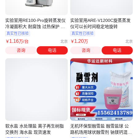
实验室用RE100-Pro旋转蒸发仪
实验室用ARE-V1200C旋蒸蒸发
冷凝面积大 耐腐蚀 过热保护 旋
仪可以长时间稳定地旋转
蒸仪
真实性已核验
真实性已核验
1
.16
1
.20
￥
万
/台
￥
万
北京
北京
咨询
电话
咨询
电话
软水盐 水处理盐 离子再生树脂
无机环保型融雪盐 融雪盐球 公
交换剂 海水盐 现货速发
路机场用球状融雪剂 钠镁钙混合