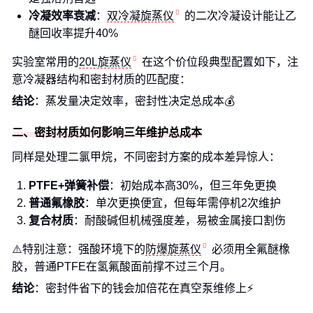
冷凝效率衰减
：
双冷凝旋蒸仪
的二次冷凝设计能让乙
醚回收率提升40%
实验室常用的
20L旋蒸仪
在这个价位段典型配置如下，注
意冷凝器结构和密封材质的匹配度：
结论
：蒸发量决定效率，密封性决定总成本💰
二、密封材质如何影响三年维护总成本
同样是处理二氯甲烷，不同密封方案的成本差异惊人：
PTFE+弹簧补偿
：初始成本高30%，但三年免更换
普通氟橡胶
：单次更换便宜，但每年需停机2次维护
复合材质
：耐酸碱但机械强度差，易被金属接口割伤
⚠️特别注意：强酸环境下的
防爆旋蒸仪
必须用全氟醚橡
胶，普通PTFE在氢氟酸面前撑不过三个月。
结论
：密封件省下的钱会加倍花在真空泵维修上⚡