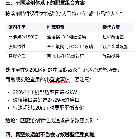
三、不同溶剂体系下的配置组合方案
按溶剂特性选型才能避免"大马拉小车"或"小马拉大车"：
溶剂类型
推荐配置
替代方案
高沸点(>150℃)
油浴锅+3.3硼硅玻璃
短程蒸馏器
强腐蚀性
全四氟阀门+GG-17玻璃
钛合金蒸发瓶
易爆介质
直流电机+防爆认证
气动搅拌
处理量在5-20L区间的
中试旋蒸仪
更适合这些场景：
而常规实验室用的
小型旋蒸仪
要注意：
220V电压机型功率普遍≤2kW
玻璃接口最好选24/29标准磨口
转速超过120rpm时要配平衡支架
结论
：匹配溶剂特性比追求高参数更实际🔬
四、真空泵选配不当会导致哪些连锁问题