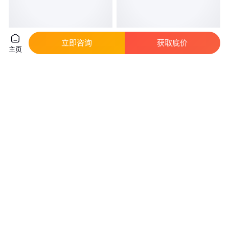
立即咨询
获取底价
环保型融雪剂生产厂家 融雪盐粗
工业级片状99%含量软水盐 离子
主页
盐小白盐工业盐氯化钠盐球
交换树脂再生剂 软水机专用盐氯
化钠
真实性已核验
真实性已核验
230
.00
550
.00
￥
/吨
￥
/吨
山东潍坊
山东潍坊
咨询
电话
咨询
电话
制冷剂冷却化水无水氯化钙刺球
选恒屹DuPont Elvax350美国杜