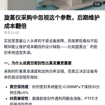
1/4
旋蒸仪采购中忽视这个参数，后期维护
成本翻倍
昨天16:00
实验室里最让人头疼的不是设备故障，而是那些看似不起
眼却能让维护成本翻倍的设计缺陷——比如
旋蒸仪
的密
封系统选型失误。
一、为什么说真空密封性比蒸发量更重要
采购时盯着蒸发速度和加热功率没错，但真正决定设备寿
命的是这些隐形指标：
真空保持度
：好的密封系统能在-0.098MPa下保持30分
钟压降≤5%
材质兼容性
：氟橡胶密封件遇到丙酮会溶胀，PTFE才
是强溶剂首选