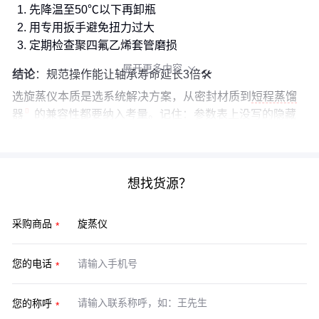
先降温至50℃以下再卸瓶
用专用扳手避免扭力过大
定期检查聚四氟乙烯套管磨损
展开更多内容

结论
：规范操作能让轴承寿命延长3倍🛠️
选旋蒸仪本质是选系统解决方案，从密封材质到
短程蒸馏
器
的兼容性都要纳入考量。记住：参数表上没写的隐藏
成本，往往才是真实支出的大头。
想找货源？
采购商品
您的电话
您的称呼