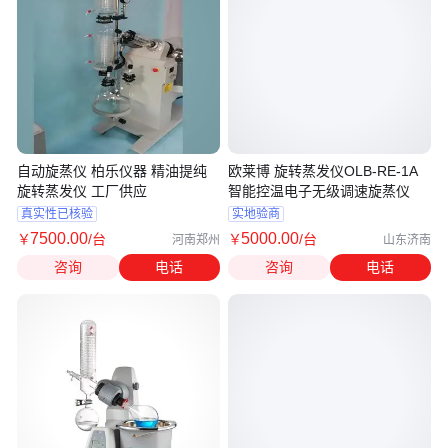
自动旋蒸仪 柏乐仪器 精油提纯
欧莱博 旋转蒸发仪OLB-RE-1A
旋转蒸发仪 工厂供应
智能控温电子无级调速旋蒸仪
真实性已核验
实地验商
7500
.00
5000
.00
￥
/台
￥
/台
河南郑州
山东济南
咨询
电话
咨询
电话