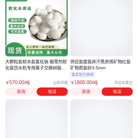
大颗粒盐软水盐氯化钠 融雪剂软
供应盐屋盐床汗蒸房用矿物红盐
化盐饮水机专用离子交换树脂再
矿物质盐砂3-5mm
生剂
真实性已核验
570
.00
1800
.00
￥
/吨
￥
/吨
山东济南
河北石家庄
咨询
电话
咨询
电话