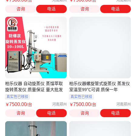
￥
/台
￥
/台
河南郑州
河南郑州
咨询
电话
咨询
电话
柏乐仪器 自动旋蒸仪 蒸馏萃取
柏乐仪器螺旋管式旋蒸仪 蒸发仪
旋转蒸发仪 质量保证 量大批发
室温至99℃可调 质保一年
真实性已核验
真实性已核验
7500
.00
7500
.00
￥
/台
￥
/台
河南郑州
河南郑州
咨询
电话
咨询
电话