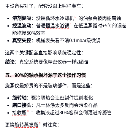
主设备买对了，配套没跟上照样翻车：
溶剂倒吸
：没装
循环水冷却机
的油泵会被丙酮腐蚀
控温波动
：普通
恒温水浴锅
在低温蒸馏时±5℃的误差
能拖慢50%效率
真空失控
：机械表头看不清0.1mbar级微调
这两个关键配套直接影响系统稳定性：
结论
：真空系统要像精密仪器一样匹配🧪
五、90%的轴承损坏源于这个操作习惯
旋蒸仪最娇贵的不是玻璃部件，而是这些：
旋转轴
：骤冷骤热会让密封件提前老化
磨口接头
：凡士林涂太多反而会污染样品
接收瓶
：收集液超过80%容积会倒灌进冷凝管
更换
旋转蒸发瓶
时注意：