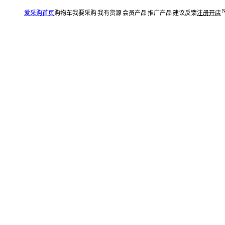
爱采购首页
购物车
我要采购
我有货源
会员产品
推广产品
建议反馈
注册开店