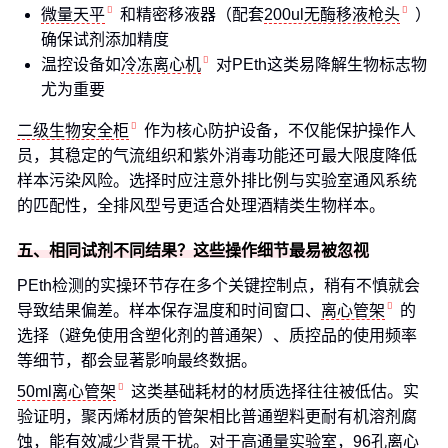
微量天平
和精密移液器（配套
200ul无酶移液枪头
）
确保试剂添加精度
温控设备如
冷冻离心机
对PEth这类易降解生物标志物
尤为重要
二级生物安全柜
作为核心防护设备，不仅能保护操作人
员，其稳定的气流组织和紫外消毒功能还可最大限度降低
样本污染风险。选择时应注意外排比例与实验室通风系统
的匹配性，全排风型号更适合处理酒精类生物样本。
五、相同试剂不同结果？这些操作细节最易被忽视
PEth检测的实操环节存在多个关键控制点，稍有不慎就会
导致结果偏差。样本保存温度和时间窗口、
离心管架
的
选择（避免使用含塑化剂的普通架）、质控品的使用频率
等细节，都会显著影响最终数据。
50ml离心管架
这类基础耗材的材质选择往往被低估。实
验证明，聚丙烯材质的管架相比普通塑料更耐有机溶剂腐
蚀，能有效减少背景干扰。对于高通量实验室，
96孔离心