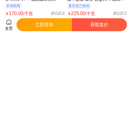
存
实地验商
真实性已核验
170
.00
225
.00
￥
/千克
￥
/千克
湖北武汉
湖北武汉
咨询
电话
咨询
电话
立即咨询
获取底价
主页
马来酰亚胺基乙酸琥珀酰亚胺酯
伊势久生物 丙酮酸钠溶液
(AMAS) cas 55750-61-3 齐岳厂
(0.1mol/L,无菌) 100ml 科研专用
家
真实性已核验
20
.00
135
.00
￥
￥
/瓶
陕西西安
上海
咨询
电话
咨询
电话