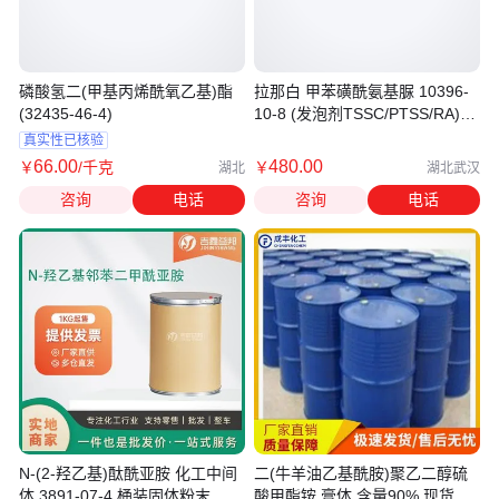
磷酸氢二(甲基丙烯酰氧乙基)酯
拉那白 甲苯磺酰氨基脲 10396-
(32435-46-4)
10-8 (发泡剂TSSC/PTSS/RA)
98%
真实性已核验
66
.00
480
.00
￥
/千克
￥
湖北
湖北武汉
咨询
电话
咨询
电话
N-(2-羟乙基)酞酰亚胺 化工中间
二(牛羊油乙基酰胺)聚乙二醇硫
体 3891-07-4 桶装固体粉末
酸甲酯铵 膏体 含量90% 现货库