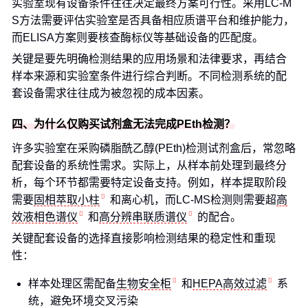
实验室现有设备条件往往决定最终方案可行性。采用LC-M
S方法需要评估实验室是否具备相应质谱平台和维护能力，
而ELISA方案则要核查酶标仪等基础设备的匹配度。
关键是要先明确检测结果的应用场景和法律要求，再结合
样本来源和实验室条件进行综合判断。不同检测系统的配
套设备需求往往成为被忽视的成本因素。
四、为什么仅购买试剂盒无法完成PEth检测？
许多实验室在采购磷脂酰乙醇(PEth)检测试剂盒后，常忽略
配套设备的系统性需求。实际上，从样本前处理到最终分
析，每个环节都需要特定设备支持。例如，样本提取阶段
需要
固相萃取小柱
和离心机，而LC-MS检测则需要超
高
效液相色谱仪
和
高分辨串联质谱仪
的配合。
关键配套设备的选择直接影响检测结果的稳定性和重现
性：
样本处理区需配备
生物安全柜
和
HEPA高效过滤
系
统，避免环境交叉污染