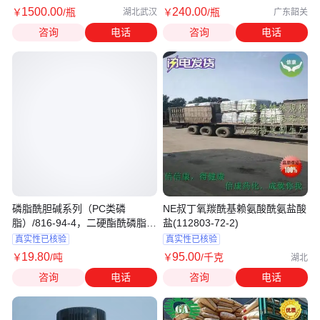
1500
.00
240
.00
￥
/瓶
￥
/瓶
湖北武汉
广东韶关
咨询
电话
咨询
电话
磷脂酰胆碱系列（PC类磷
NΕ叔丁氧羰酰基赖氨酸酰氨盐酸
脂）/816-94-4，二硬酯酰磷脂酰
盐(112803-72-2)
胆碱（DSP
真实性已核验
真实性已核验
19
.80
95
.00
￥
/吨
￥
/千克
湖北
咨询
电话
咨询
电话