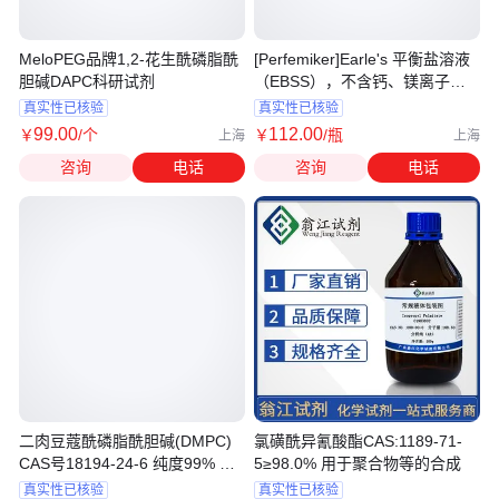
MeloPEG品牌1,2-花生酰磷脂酰
[Perfemiker]Earle's 平衡盐溶液
胆碱DAPC科研试剂
（EBSS），不含钙、镁离子和
酚红
真实性已核验
真实性已核验
99
.00
112
.00
￥
/个
￥
/瓶
上海
上海
咨询
电话
咨询
电话
二肉豆蔻酰磷脂酰胆碱(DMPC)
氯磺酰异氰酸酯CAS:1189-71-
CAS号18194-24-6 纯度99% 可
5≥98.0% 用于聚合物等的合成
分装
真实性已核验
真实性已核验