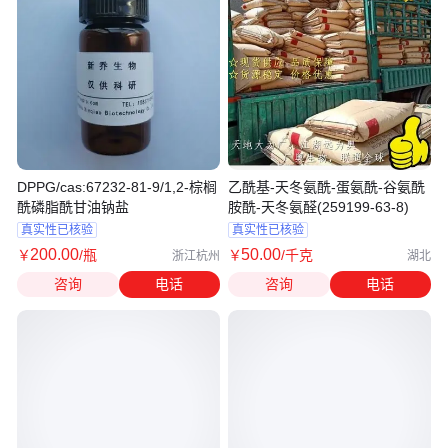
DPPG/cas:67232-81-9/1,2-棕榈
乙酰基-天冬氨酰-蛋氨酰-谷氨酰
酰磷脂酰甘油钠盐
胺酰-天冬氨醛(259199-63-8)
真实性已核验
真实性已核验
200
.00
50
.00
￥
/瓶
￥
/千克
浙江杭州
湖北
咨询
电话
咨询
电话