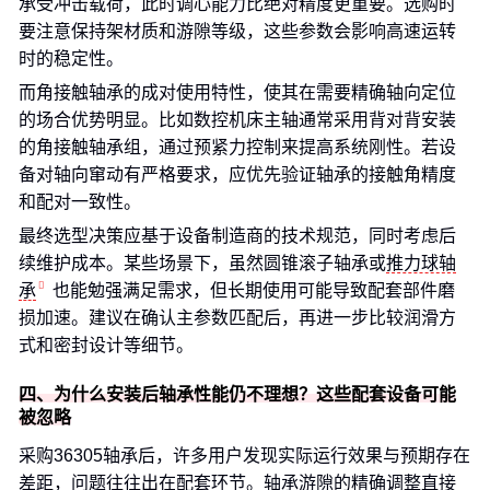
承受冲击载荷，此时调心能力比绝对精度更重要。选购时
要注意保持架材质和游隙等级，这些参数会影响高速运转
时的稳定性。
而角接触轴承的成对使用特性，使其在需要精确轴向定位
的场合优势明显。比如数控机床主轴通常采用背对背安装
的角接触轴承组，通过预紧力控制来提高系统刚性。若设
备对轴向窜动有严格要求，应优先验证轴承的接触角精度
和配对一致性。
最终选型决策应基于设备制造商的技术规范，同时考虑后
续维护成本。某些场景下，虽然圆锥滚子轴承或
推力球轴
承
也能勉强满足需求，但长期使用可能导致配套部件磨
损加速。建议在确认主参数匹配后，再进一步比较润滑方
式和密封设计等细节。
四、为什么安装后轴承性能仍不理想？这些配套设备可能
被忽略
采购36305轴承后，许多用户发现实际运行效果与预期存在
差距，问题往往出在配套环节。轴承游隙的精确调整直接