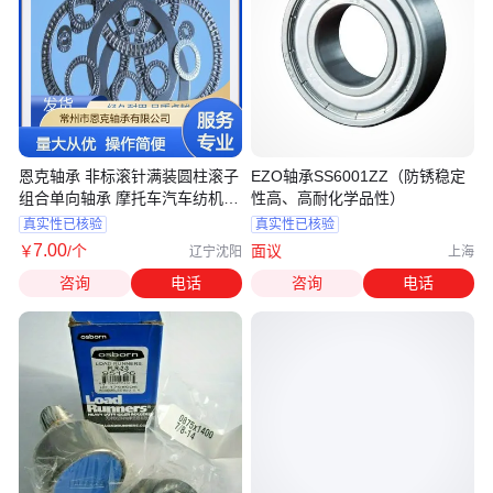
恩克轴承 非标滚针满装圆柱滚子
EZO轴承SS6001ZZ（防锈稳定
组合单向轴承 摩托车汽车纺机适
性高、高耐化学品性）
用
真实性已核验
真实性已核验
7
.00
￥
/个
面议
辽宁沈阳
上海
咨询
电话
咨询
电话