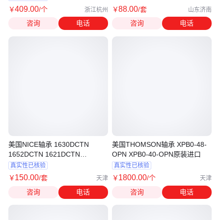
409
.00
88
.00
￥
/个
￥
/套
浙江杭州
山东济南
咨询
电话
咨询
电话
美国NICE轴承 1630DCTN
美国THOMSON轴承 XPB0-48-
1652DCTN 1621DCTN
OPN XPB0-40-OPN原装进口
1628DCTN 1657DCTN
真实性已核验
真实性已核验
150
.00
1800
.00
￥
/套
￥
/个
天津
天津
咨询
电话
咨询
电话