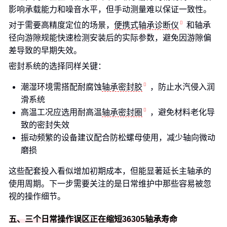
影响承载能力和噪音水平，但手动测量难以保证一致性。
对于需要高精度定位的场景，
便携式轴承诊断仪
和轴承
径向游隙规能快速检测安装后的实际参数，避免因游隙偏
差导致的早期失效。
密封系统的选择同样关键：
潮湿环境需搭配耐腐蚀
轴承密封胶
，防止水汽侵入润
滑系统
高温工况应选用耐高温
轴承密封圈
，避免材料老化导
致的密封失效
振动频繁的设备建议配合防松螺母使用，减少轴向微动
磨损
这些配套投入看似增加初期成本，但能显著延长主轴承的
使用周期。下一步需要关注的是日常维护中那些容易被忽
视的操作细节。
五、三个日常操作误区正在缩短36305轴承寿命