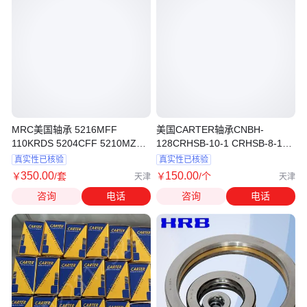
MRC美国轴承 5216MFF
美国CARTER轴承CNBH-
110KRDS 5204CFF 5210MZZ
128CRHSB-10-1 CRHSB-8-1原
211RDS 原装进口
装进口
真实性已核验
真实性已核验
350
.00
150
.00
￥
/套
￥
/个
天津
天津
咨询
电话
咨询
电话