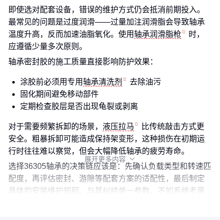
即使选对配套设备，错误的维护方式仍会抵消前期投入。
最常见的问题是过度润滑——过量加注润滑脂会导致轴承
温度升高，反而加速油脂氧化。使用
轴承润滑脂枪
时，
应遵循少量多次原则。
轴承密封胶的施工质量直接影响防护效果：
涂胶前必须用专用
轴承清洗剂
去除油污
固化期间避免移动部件
定期检查胶层是否出现龟裂或剥离
对于需要频繁拆卸的场景，
液压拉马
比传统敲击方式更
安全。粗暴拆卸可能造成保持架变形，这种损伤在初期运
行时往往难以察觉，但会大幅降低轴承的疲劳寿命。
展开更多内容

选择36305轴承的决策链应该是：先确认负载类型和转速匹
配度，再评估密封、游隙等配套方案的适配性，最后制定
具体的安装维护规程。与其纠结单一参数，不如系统考量
从选型到维护的全周期成本。