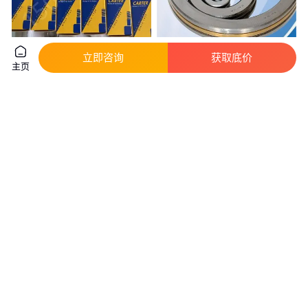
立即咨询
获取底价
美国CARTER轴承CS-112-L
现货 供应薄壁球轴承 KF065AR0
主页
CRHSB-112原装进口品质保证
规格参数齐全 口碑良好
真实性已核验
150
.00
10
.50
￥
/个
￥
/箱
天津
山东临沂
咨询
电话
咨询
电话
轴承GRA014RRB/COLFAFNIR
OSBORN轴承PLR-4-1/2 HPVE-
GRA015RRB/COLFAFNIR原装
32 HPVE-30原装进口