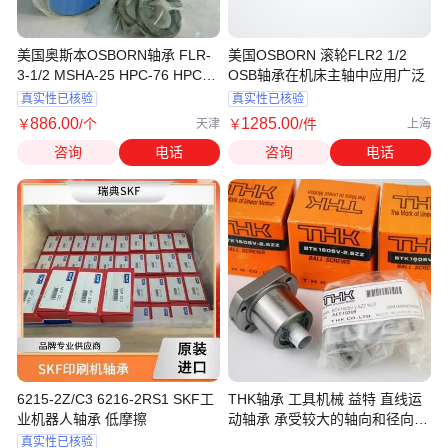
美国奥斯本OSBORN轴承 FLR-
美国OSBORN 滚轮FLR2 1/2
3-1/2 MSHA-25 HPC-76 HPCA-
OSB轴承在机床主轴中应用广泛
90 原装进口
真实性已核验
真实性已核验
886
.00
1285
.00
￥
/个
￥
/件
天津
上海
咨询
电话
咨询
电话
6215-2Z/C3 6216-2RS1 SKF工
THK轴承 工具机械 益特 直线运
业机器人轴承 低摩擦
动轴承 承受较大的轴向和径向负
荷
真实性已核验