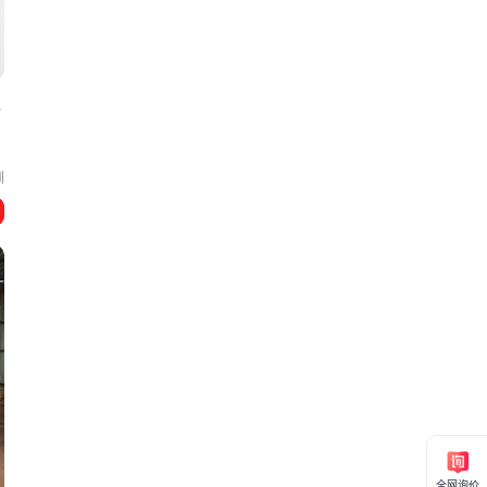
以
圳
全网询价