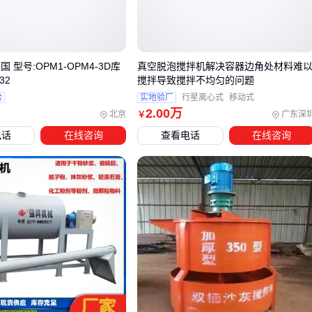
这些性能差异最终会体现在长期使用成本上，过度追求高参数
可能带来不必要的能耗支出。
三、不同物料特性如何匹配搅拌设备？
 型号:OPM1-OPM4-3D库
真空脱泡搅拌机解决容器边角处材料难
32
搅拌导致搅拌不均匀的问题
当处理高粘度物料时，普通搅拌机容易因扭矩不足导致电机过
验
实地验厂
行星离心式
移动式
热或搅拌不均匀。此时需要关注设备的功率冗余设计和桨叶结
2
.00
万
北京
广东深
￥
构——三轴搅拌机通过分散与搅拌的协同作用，能有效解决胶
电话
在线咨询
查看电话
在线咨询
黏剂等高粘度物料的混合难题。
对于需要纳米级分散的工艺（如化妆品乳化），传统搅拌产生
的剪切力往往不够。这类场景更适合采用高剪切均质技术，其
转子定子结构能产生更强的微观湍流，确保粒径分布更均匀。
粉尘敏感环境则需要优先考虑密闭性：
真空搅拌机
通过负压环境避免粉尘逸散
带密封轴套的设计能防止物料进入机械结构
配套真空上料系统可减少人工投料环节