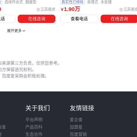
粉尘环境应缩短轴承注油间隔
验
连续作业式
圆盘型
真实性已核验
自落式
水处理
0
1
.90
万
江苏南京
江苏南
￥
操作人员的防护装备同样影响长期成本。连续作业环境配备
降
电话
在线咨询
查看电话
在线咨询
噪耳塞
和
化学品防护手套
，既能保障安全，也能降低因操
展开更多
作失误导致的设备损伤风险。
搅拌机选型本质是需求拆解能力的体现：先锁定核心工艺要
求，再倒推电机功率与桨叶类型，最后用密封圈和皮带等配件
补齐系统短板。每次设备更新时，不妨用当前物料的实际表现
由来源第三方负责，仅供您参考。
校准下一轮采购参数。
利方保留追究权利。
，百度爱采购会积极处理。
则
关于我们
友情链接
平台声明
爱企查
标准
产品百科
加盟星
则
生态合作
百度营销