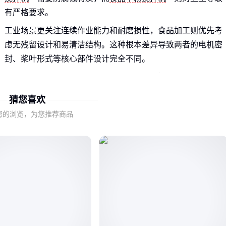
有严格要求。
工业场景更关注连续作业能力和耐磨损性，食品加工则优先考
虑无残留设计和易清洁结构。这种根本差异导致两者的电机密
封、桨叶形式等核心部件设计完全不同。
特种搅拌机如
双轴粉尘搅拌机
还需考虑防爆要求，普通机型
直接用于高粉尘环境可能引发安全隐患。
猜您喜欢
您的浏览，为您推荐商品
二、转速和功率参数背后的适配逻辑
高转速未必适合所有场景：处理粘稠物料时需要更大扭矩而非
转速，这就是为什么食品干粉搅拌机通常采用低速大扭矩设
计。
功率选择要考虑实际负载：污水处理用的潜水搅拌机需要留出
余量应对污泥浓度波动，而实验室小型搅拌机则更注重功率精
准控制。