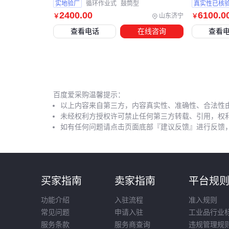
实地验厂
循环作业式
鼓筒型
真实性已核
2400
.00
6100
.0
山东济宁
￥
￥
查看电话
在线咨询
查看
百度爱采购温馨提示：
以上内容来自第三方，内容真实性、准确性、合法性
未经权利方授权许可禁止任何第三方转载、引用，权
如有任何问题请点击页面底部『建议反馈』进行反馈
买家指南
卖家指南
平台规
功能介绍
入驻流程
准入规则
常见问题
申请入驻
工业品行业
服务条款
服务商查询
违规管理规