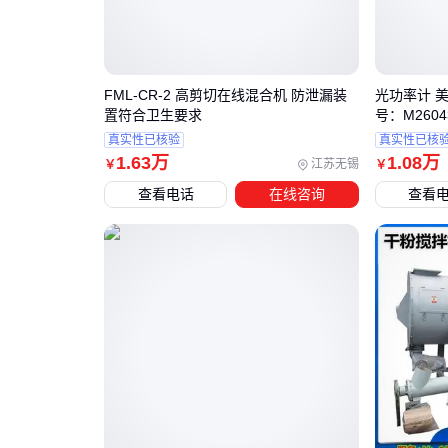
FML-CR-2 高剪切在线混合机 防泄漏装
光功率计 美国
置符合卫生要求
号：M2604
真实性已核验
真实性已核
1
.63
万
1
.08
万
江苏无锡
￥
￥
查看电话
在线咨询
查看