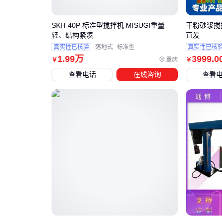
SKH-40P 标准型搅拌机 MISUGI重量
干粉砂浆搅
轻、结构紧凑
直发
真实性已核验
落地式
标准型
真实性已核
1
.99
万
3999
.0
重庆
￥
￥
查看电话
在线咨询
查看