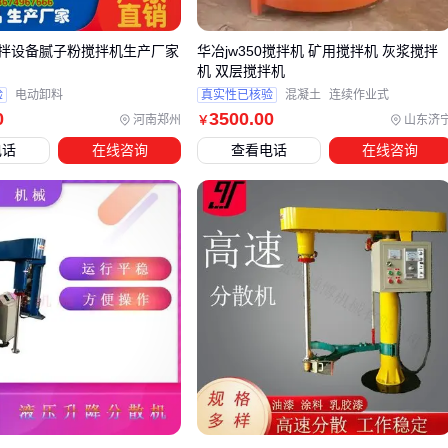
实验室场景的特殊性常被忽视：小批量处理需要更精确的转速
拌设备腻子粉搅拌机生产厂家
华冶jw350搅拌机 矿用搅拌机 灰浆搅拌
控制和更灵活的容器适配，这时台式均质器比工业设备更合
机 双层搅拌机
适。其拍打式无菌袋设计还能避免样本交叉污染。
验
电动卸料
真实性已核验
混凝土
连续作业式
0
3500
.00
河南郑州
山东济
￥
选型时建议先明确物料特性对设备的关键要求，再考虑产能匹
电话
在线咨询
查看电话
在线咨询
配——盲目追求处理量可能导致混合效果不达标，这才是多数
采购决策的隐性陷阱。
四、为什么买完主机才发现传动系统不匹配？
采购搅拌机主机只是第一步，传动系统的匹配度往往被低估。
不同功率电机对皮带型号的拉力要求差异明显，强行混用会导
致传动效率下降或提前磨损。 工业级搅拌机通常需要配套耐高
温的
搅拌机皮带
，而食品加工场景则更关注防静电和易清洁
特性。
桨叶与电机的协同设计同样关键：高粘度物料需要
涡轮式搅拌
桨
配合防爆电机，而实验室小批量混合则适用
框式搅拌电机