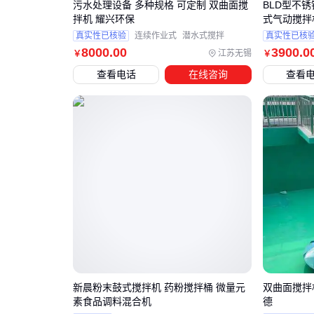
污水处理设备 多种规格 可定制 双曲面搅
BLD型不
拌机 耀兴环保
式气动搅拌
真实性已核验
连续作业式
潜水式搅拌
真实性已核
8000
.00
3900
.0
江苏无锡
￥
￥
查看电话
在线咨询
查看
新晨粉末鼓式搅拌机 药粉搅拌桶 微量元
双曲面搅拌
素食品调料混合机
德