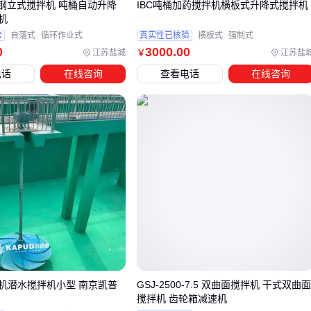
锈钢立式搅拌机 吨桶自动升降
IBC吨桶加药搅拌机横板式升降式搅拌机
。控制系统若未预留调速接口，后期改造成本往往超过初期
机
差价。
验
自落式
循环作业式
真实性已核验
横板式
强制式
0
3000
.00
江苏盐城
江苏盐
￥
建议在采购合同中明确标注配套件的技术参数交接点，特别是
电话
在线咨询
查看电话
在线咨询
搅拌机支架
的承重范围与密封圈的耐腐蚀等级。这些看似次
要的部件，实际决定了设备能否发挥标称性能。
五、为什么同样的设备维护成本差三倍？
密封件的更换频率是最容易被低估的隐性成本。处理研磨性物
料时，
搅拌机密封圈
的磨损速度可能比常规工况快数倍，而
硅胶材质的耐高温性能直接影响停机检修周期。 建议建立易损
件更换记录，通过磨损规律反推最适合的材质规格。
润滑管理也存在常见误区：
高速搅拌机需要低粘度
润滑油
减少阻力
机潜水搅拌机小型 南京凯普
GSJ-2500-7.5 双曲面搅拌机 干式双曲
食品级应用必须使用NSF认证润滑剂
搅拌机 齿轮箱减速机