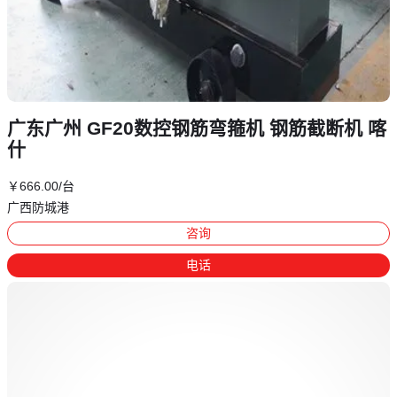
广东广州 GF20数控钢筋弯箍机 钢筋截断机 喀
什
￥
666
.00
/台
广西防城港
咨询
电话