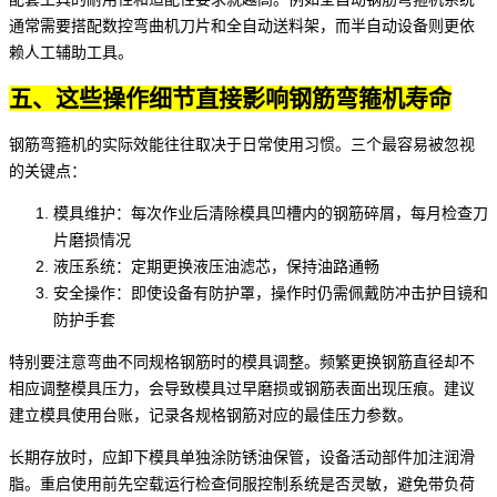
通常需要搭配
数控弯曲机刀片
和
全自动送料架
，而半自动设备则更依
赖人工辅助工具。
五、这些操作细节直接影响钢筋弯箍机寿命
钢筋弯箍机的实际效能往往取决于日常使用习惯。三个最容易被忽视
的关键点：
模具维护：每次作业后清除模具凹槽内的钢筋碎屑，每月检查刀
片磨损情况
液压系统：定期更换
液压油滤芯
，保持油路通畅
安全操作：即使设备有防护罩，操作时仍需佩戴防冲击护目镜和
防护手套
特别要注意弯曲不同规格钢筋时的模具调整。频繁更换钢筋直径却不
相应调整模具压力，会导致模具过早磨损或钢筋表面出现压痕。建议
建立模具使用台账，记录各规格钢筋对应的最佳压力参数。
长期存放时，应卸下模具单独涂防锈油保管，设备活动部件加注润滑
脂。重启使用前先空载运行检查伺服控制系统是否灵敏，避免带负荷