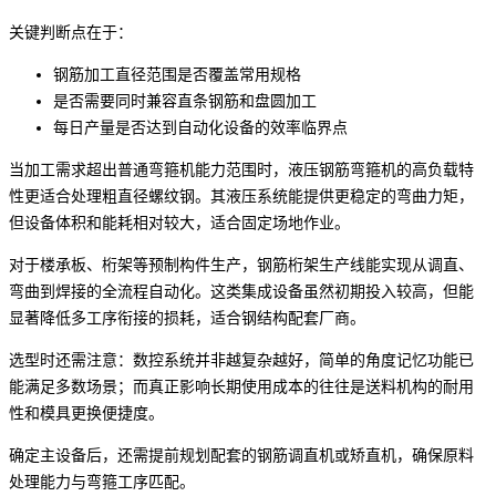
关键判断点在于：
钢筋加工直径范围是否覆盖常用规格
是否需要同时兼容直条钢筋和盘圆加工
每日产量是否达到自动化设备的效率临界点
当加工需求超出普通弯箍机能力范围时，
液压钢筋弯箍机
的高负载特
性更适合处理粗直径螺纹钢。其液压系统能提供更稳定的弯曲力矩，
但设备体积和能耗相对较大，适合固定场地作业。
对于楼承板、桁架等预制构件生产，
钢筋桁架生产线
能实现从调直、
弯曲到焊接的全流程自动化。这类集成设备虽然初期投入较高，但能
显著降低多工序衔接的损耗，适合钢结构配套厂商。
选型时还需注意：数控系统并非越复杂越好，简单的角度记忆功能已
能满足多数场景；而真正影响长期使用成本的往往是送料机构的耐用
性和模具更换便捷度。
确定主设备后，还需提前规划配套的
钢筋调直机
或矫直机，确保原料
处理能力与弯箍工序匹配。