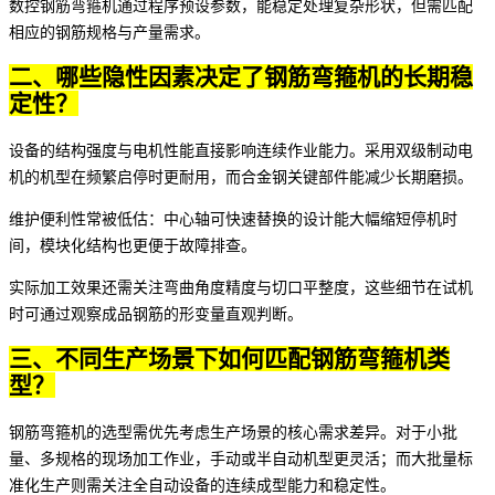
数控钢筋弯箍机
通过程序预设参数，能稳定处理复杂形状，但需匹配
相应的钢筋规格与产量需求。
二、哪些隐性因素决定了钢筋弯箍机的长期稳
定性？
设备的结构强度与电机性能直接影响连续作业能力。采用双级制动电
机的机型在频繁启停时更耐用，而合金钢关键部件能减少长期磨损。
维护便利性常被低估：中心轴可快速替换的设计能大幅缩短停机时
间，模块化结构也更便于故障排查。
实际加工效果还需关注弯曲角度精度与切口平整度，这些细节在试机
时可通过观察成品钢筋的形变量直观判断。
三、不同生产场景下如何匹配钢筋弯箍机类
型？
钢筋弯箍机的选型需优先考虑生产场景的核心需求差异。对于小批
量、多规格的现场加工作业，手动或半自动机型更灵活；而大批量标
准化生产则需关注全自动设备的连续成型能力和稳定性。