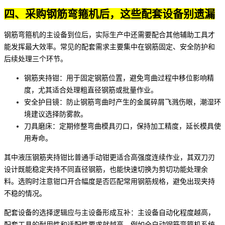
四、采购钢筋弯箍机后，这些配套设备别遗漏
钢筋弯箍机的主设备到位后，实际生产中还需要配合其他辅助工具才
能发挥最大效率。常见的配套需求主要集中在钢筋固定、安全防护和
后续处理三个环节。
钢筋夹持钳：用于固定钢筋位置，避免弯曲过程中移位影响精
度，尤其适合处理粗直径钢筋或批量作业。
安全护目镜
：防止钢筋弯曲时产生的金属碎屑飞溅伤眼，潮湿环
境建议选择防雾款。
刀具磨床
：定期修整弯曲模具刃口，保持加工精度，延长模具使
用寿命。
其中
液压钢筋夹持钳
比普通手动钳更适合高强度连续作业，其双刀刃
设计既能稳定夹持不同直径钢筋，也能快速切换为剪切功能处理余
料。选购时注意钳口开合幅度是否匹配常用钢筋规格，避免出现夹持
不稳的情况。
配套设备的选择逻辑应与主设备形成互补：主设备自动化程度越高，
配套工具的耐用性和适配性要求就越高。例如
全自动钢筋弯箍机系统