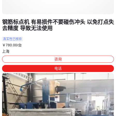
钢筋标点机 有易损件不要碰伤冲头 以免打点失
去精度 导致无法使用
真实性已核验
￥
780
.00
/台
上海
咨询
电话