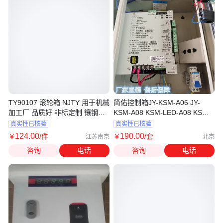
TY90107 滚轮箱 NJTY 用于机械
简佑控制箱JY-KSM-A06 JY-
加工厂 品质好 非标定制 镶钢材
KSM-A08 KSM-LED-A08 KSM-
质
LED-A15 包邮送货
真实性已核验
真实性已核验
124
.00
190
.00
￥
/件
￥
/套
江苏南京
北京
咨询
电话
咨询
电话