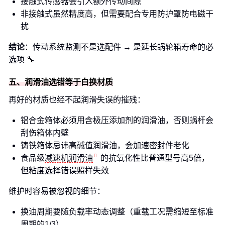
接触式传感器会引入额外传动间隙
非接触式虽然精度高，但需要配合专用防护罩防电磁干
扰
结论
：传动系统监测不是选配件 → 是延长蜗轮箱寿命的必
选项 🔧
五、润滑油选错等于白换材质
再好的材质也经不起润滑失误的摧残：
铝合金箱体必须用含极压添加剂的润滑油，否则蜗杆会
刮伤箱体内壁
铸铁箱体忌讳高碱值润滑油，会加速密封件老化
食品级
减速机润滑油
的抗氧化性比普通型号高5倍，
但粘度选择错误照样失效
维护时容易被忽视的细节：
换油周期要随负载率动态调整（重载工况需缩短至标准
周期的1/3）