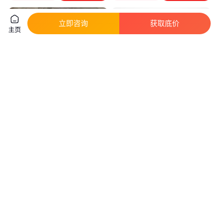
立即咨询
获取底价
主页
非标定制库内充气箱 均化库开式
和禄 库内箱 水泥均化库充气箱
斜槽 B200*600水泥库气化板
直通式 品质保证
真实性已核验
真实性已核验
300
.00
300
.00
￥
/个
￥
/件
江苏南通
江苏南通
咨询
电话
咨询
电话