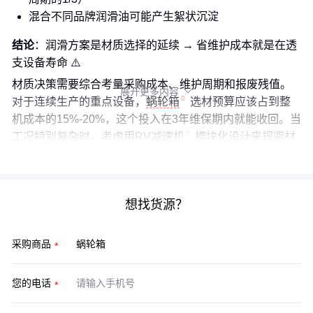
混合不同品牌润滑油可能产生絮状沉淀
结论
：润滑方案是材质选择的延续 → 省维护成本就是在透
支设备寿命 ⚠️
材质决策需要综合考量采购成本、维护周期和报废残值。
展开更多内容

对于连续生产的重点设备，
蜗轮箱
选材预算应该占到整
机成本的15%-20%，这个投入在3年维保期内就能收回。当
工况特别复杂时，考虑用
RV减速机
模块化设计来规避材
质局限。
想找货源？
采购商品
您的电话