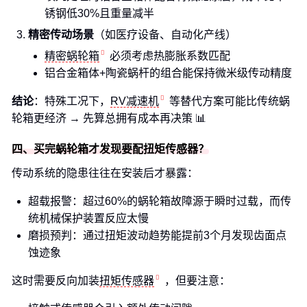
锈钢低30%且重量减半
精密传动场景
（如医疗设备、自动化产线）
精密蜗轮箱
必须考虑热膨胀系数匹配
铝合金箱体+陶瓷蜗杆的组合能保持微米级传动精度
结论
：特殊工况下，
RV减速机
等替代方案可能比传统蜗
轮箱更经济 → 先算总拥有成本再决策 📊
四、买完蜗轮箱才发现要配扭矩传感器？
传动系统的隐患往往在安装后才暴露：
超载报警：超过60%的蜗轮箱故障源于瞬时过载，而传
统机械保护装置反应太慢
磨损预判：通过扭矩波动趋势能提前3个月发现齿面点
蚀迹象
这时需要反向加装
扭矩传感器
，但要注意：