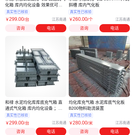
化箱 库内均化设备 效果优可定
斜槽 库内气化板
制
真实性已核验
真实性已核验
299
.00
260
.00
￥
/台
￥
/个
江苏南通
江苏南通
咨询
电话
咨询
电话
和禄 水泥均化库库底充气箱 直
均化库充气箱 水泥库底气化板
通式气化箱 库内均化设备 ；品
B200物料助流装置
质保证
真实性已核验
真实性已核验
299
.00
280
.00
￥
/台
￥
/米
江苏南通
江苏南通
咨询
电话
咨询
电话