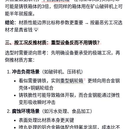
可能是铸铁箱体的3倍，但同样的箱体用在矿山破碎机上可
能半年就报废。
结论
：材质性能边界比标称参数更重要 → 按最恶劣工况选
材才是真省钱 💡
三、按工况反推材质：重型设备反而不用铸铁？
选型时需要逆向思考：先明确设备要承受的极端工况，再
倒推材质方案：
冲击负荷场景
（如破碎机、压砖机）
看似需要铸铁，实则
重型蜗轮箱
更倾向用合金钢
壳体+铜蜗轮组合
铸铁脆性可能导致箱体开裂，而合金钢能通过弹性
变形吸收瞬时冲击
腐蚀环境场景
（如污水处理、食品加工）
表面处理比材质本身更关键
喷丸处理的铝合金箱体配合特氟龙涂层，成本比不