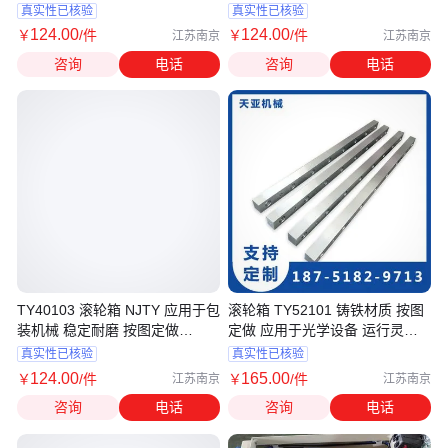
定做
真实性已核验
真实性已核验
124
.00
124
.00
￥
/件
￥
/件
江苏南京
江苏南京
咨询
电话
咨询
电话
TY40103 滚轮箱 NJTY 应用于包
滚轮箱 TY52101 铸铁材质 按图
装机械 稳定耐磨 按图定做
定做 应用于光学设备 运行灵活
42CrMo
天亚
真实性已核验
真实性已核验
124
.00
165
.00
￥
/件
￥
/件
江苏南京
江苏南京
咨询
电话
咨询
电话