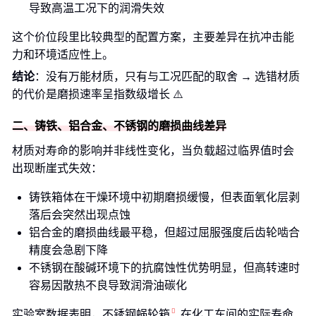
导致高温工况下的润滑失效
这个价位段里比较典型的配置方案，主要差异在抗冲击能
力和环境适应性上。
结论
：没有万能材质，只有与工况匹配的取舍 → 选错材质
的代价是磨损速率呈指数级增长 ⚠️
二、铸铁、铝合金、不锈钢的磨损曲线差异
材质对寿命的影响并非线性变化，当负载超过临界值时会
出现断崖式失效：
铸铁箱体在干燥环境中初期磨损缓慢，但表面氧化层剥
落后会突然出现点蚀
铝合金的磨损曲线最平稳，但超过屈服强度后齿轮啮合
精度会急剧下降
不锈钢在酸碱环境下的抗腐蚀性优势明显，但高转速时
容易因散热不良导致润滑油碳化
实验室数据表明，
不锈钢蜗轮箱
在化工车间的实际寿命