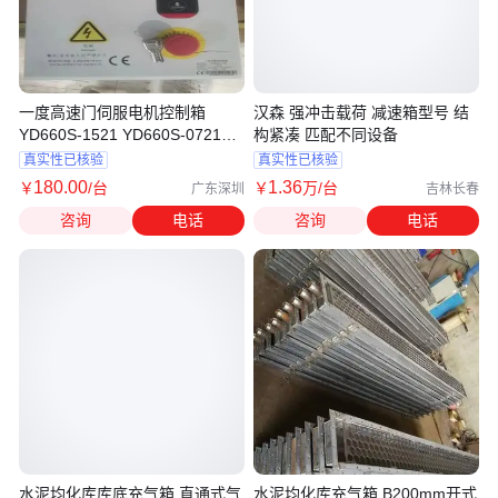
一度高速门伺服电机控制箱
汉森 强冲击载荷 减速箱型号 结
YD660S-1521 YD660S-0721规
构紧凑 匹配不同设备
格型号可选
真实性已核验
真实性已核验
180
.00
1
.36
￥
/台
￥
万
/台
广东深圳
吉林长春
咨询
电话
咨询
电话
水泥均化库库底充气箱 直通式气
水泥均化库充气箱 B200mm开式