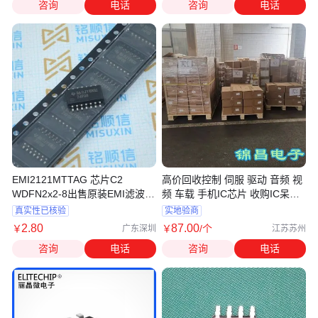
咨询
电话
咨询
电话
EMI2121MTTAG 芯片C2
高价回收控制 伺服 驱动 音频 视
WDFN2x2-8出售原装EMI滤波芯
频 车载 手机IC芯片 收购IC呆滞
片 缓冲器 串行数据 比较器 配对
库存
真实性已核验
实地验商
晶体管
2
.80
87
.00
￥
￥
/个
广东深圳
江苏苏州
咨询
电话
咨询
电话