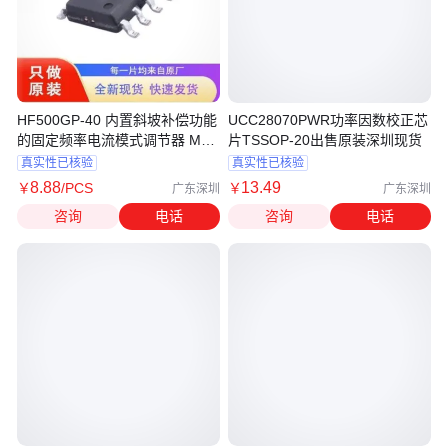
HF500GP-40 内置斜坡补偿功能
UCC28070PWR功率因数校正芯
的固定频率电流模式调节器 MPS
片TSSOP-20出售原装深圳现货
芯源
真实性已核验
真实性已核验
8
.88
13
.49
￥
/PCS
￥
广东深圳
广东深圳
咨询
电话
咨询
电话