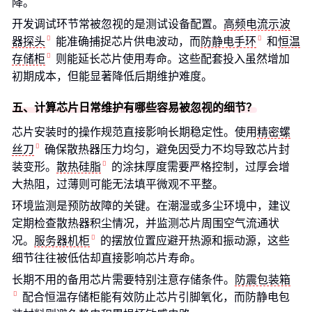
降。
开发调试环节常被忽视的是测试设备配置。
高频电流示波
器探头
能准确捕捉芯片供电波动，而
防静电手环
和
恒温
存储柜
则能延长芯片使用寿命。这些配套投入虽然增加
初期成本，但能显著降低后期维护难度。
五、计算芯片日常维护有哪些容易被忽视的细节？
芯片安装时的操作规范直接影响长期稳定性。使用
精密螺
丝刀
确保散热器压力均匀，避免因受力不均导致芯片封
装变形。
散热硅脂
的涂抹厚度需要严格控制，过厚会增
大热阻，过薄则可能无法填平微观不平整。
环境监测是预防故障的关键。在潮湿或多尘环境中，建议
定期检查散热器积尘情况，并监测芯片周围空气流通状
况。
服务器机柜
的摆放位置应避开热源和振动源，这些
细节往往被低估却直接影响芯片寿命。
长期不用的备用芯片需要特别注意存储条件。
防震包装箱
配合恒温存储柜能有效防止芯片引脚氧化，而防静电包