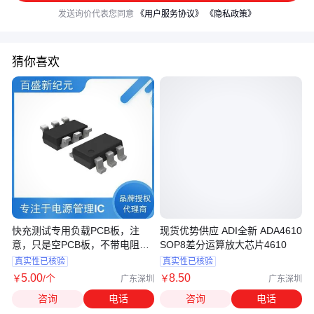
发送询价代表您同意
《用户服务协议》
《隐私政策》
猜你喜欢
快充测试专用负载PCB板，注
现货优势供应 ADI全新 ADA4610
意，只是空PCB板，不带电阻和
SOP8差分运算放大芯片4610
USB
真实性已核验
真实性已核验
5
.00
8
.50
￥
/个
￥
广东深圳
广东深圳
咨询
电话
咨询
电话