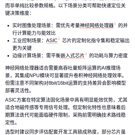
而非单纯比较参数规格。以下场景分类可帮助快速定位关
键决策维度：
实时图像处理场景：需优先考量
神经网络处理器
的并
行计算能力与能效比
工业控制场景：
ASIC
芯片的定制化指令集和稳定输出
更为关键
边缘计算场景：需平衡
嵌入式芯片
的功耗与算力密度
神经网络处理器适合需要高吞吐量矩阵运算的AI推理场
景，其集成NPU模块可显著提升卷积神经网络处理效率。
但需注意不同架构对8bit/16bit运算的支持差异会影响模型
部署灵活性。
ASIC方案在特定算法固化场景中具有明显能效优势，尤其
适合地磁传感等专用信号处理。但定制化特性也意味着后
期算法迭代可能面临硬件限制，采购前需明确技术路线稳
定性。
选型时建议同步评估配套开发工具链成熟度，部分芯片虽