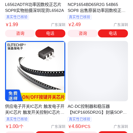
L6562ADTR功率因数校正芯片
NCP1654BD65R2G 54B65
SOP8实物拍摄深圳现货L6562A
SOP8 出售原装功率因数校正芯
片
真实性已核验
真实性已核验
1
.99
2
.49
￥
￥
广东深圳
广东深圳
咨询
电话
咨询
电话
供应电子开关IC芯片 触发电子开
AC-DC控制器和稳压器
关IC芯片 触发开关控制IC芯片
【NCP1605DR2G】封装SOP16
深圳市丽晶微电子
仓库现货 集成电路
真实性已核验
真实性已核验
1
.00
4
.60
￥
/个
￥
/PCS
广东深圳
广东深圳