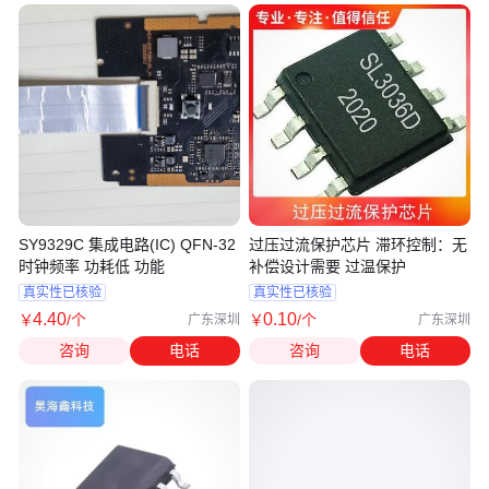
SY9329C 集成电路(IC) QFN-32
过压过流保护芯片 滞环控制：无
时钟频率 功耗低 功能
补偿设计需要 过温保护
真实性已核验
真实性已核验
4
.40
0
.10
￥
/个
￥
/个
广东深圳
广东深圳
咨询
电话
咨询
电话