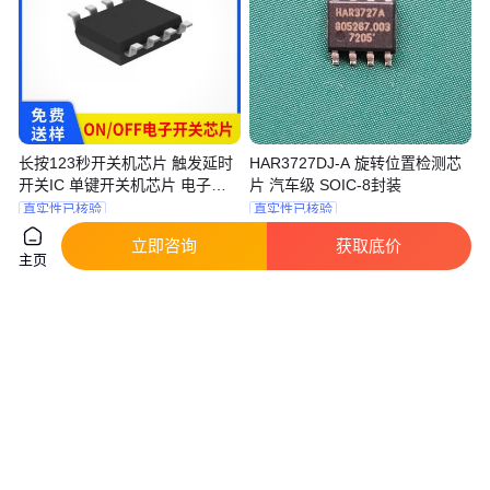
长按123秒开关机芯片 触发延时
HAR3727DJ-A 旋转位置检测芯
开关IC 单键开关机芯片 电子开
片 汽车级 SOIC-8封装
关芯片厂家 单片机芯片方案开发
真实性已核验
真实性已核验
1
.50
0
.30
￥
/个
￥
/PCS
广东深圳
江苏无锡
立即咨询
获取底价
主页
咨询
电话
咨询
电话